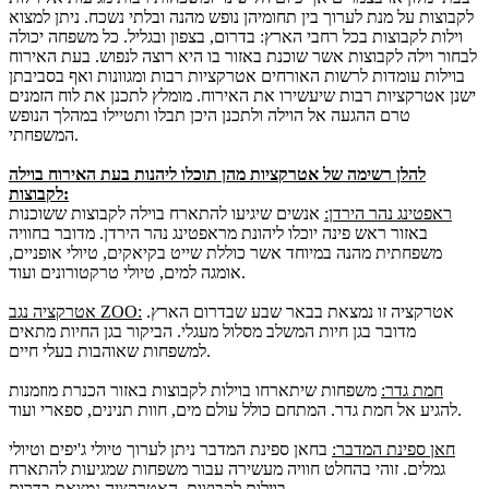
לקבוצות על מנת לערוך בין תחומיהן נופש מהנה ובלתי נשכח. ניתן למצוא
וילות לקבוצות בכל רחבי הארץ: בדרום, בצפון ובגליל. כל משפחה יכולה
לבחור וילה לקבוצות אשר שוכנת באזור בו היא רוצה לנפוש. בעת האירוח
בוילות עומדות לרשות האורחים אטרקציות רבות ומגוונות ואף בסביבתן
ישנן אטרקציות רבות שיעשירו את האירוח. מומלץ לתכנן את לוח הזמנים
טרם ההגעה אל הוילה ולתכנן היכן תבלו ותטיילו במהלך הנופש
המשפחתי.
להלן רשימה של אטרקציות מהן תוכלו ליהנות בעת האירוח בוילה
לקבוצות:
ראפטינג נהר הירדן:
אנשים שיגיעו להתארח בוילה לקבוצות ששוכנות
באזור ראש פינה יוכלו ליהונת מראפטינג נהר הירדן. מדובר בחוויה
משפחתית מהנה במיוחד אשר כוללת שייט בקיאקים, טיולי אופניים,
אומגה למים, טיולי טרקטורונים ועוד.
אטרקציה זו נמצאת בבאר שבע שבדרום הארץ.
אטרקציה נגב ZOO:
מדובר בגן חיות המשלב מסלול מעגלי. הביקור בגן החיות מתאים
למשפחות שאוהבות בעלי חיים.
חמת גדר:
משפחות שיתארחו בוילות לקבוצות באזור הכנרת מוזמנות
להגיע אל חמת גדר. המתחם כולל עולם מים, חוות תנינים, ספארי ועוד.
חאן ספינת המדבר:
בחאן ספינת המדבר ניתן לערוך טיולי ג'יפים וטיולי
גמלים. זוהי בהחלט חוויה מעשירה עבור משפחות שמגיעות להתארח
בוילות לקבוצות. האטרקציה נמצאת בדרום.