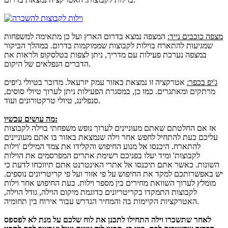
מצפה כוכבים נייד:
המצפה נמצא בדרום הארץ ועל כן מתאימה למשפחות
שמגיעות להתארח בוילות לקבוצות שממוקמות בדרום. במהלך הביקור
במצפה נערכת פעילות עם מדריך, ניתן לצפות בטלסקופ ולראות את
הדברים הנפלאים של היקום.
ג'יפ בכפר:
אטרקציה זו נמצאת באזור עמק יזרעאל. מדובר בטיולי ג'יפים
מרתקים ומאתגרים. כמו כן, במסגרת הפעילות ניתן לערוך טיולי סוסים,
סנפלינג, טיולי טרקטורונים ועוד.
מה עושים עכשיו:
אז אם החלטתם שאתם מעוניינים לערוך נופש משפחתי בוילה לקבוצות
עליכם כעת להתחיל לחפש אחר וילה שנמצאת באזור בו אתם מעוניינים
להתארח. היכנסו אל מנוע החיפוש והקלידו את צמד המילים 'וילות
לקבוצות' ומיד יעלו בפניכם רשימת אתרים המפרסמים את הוילות
השונות. כאשר אתם תיכנסו אל אתרי האינטרנט אתם תיווכחו לדעת כי
יש באפשרותכם למקד את החיפוש על פי אזור ועל פי קריטריונים נוספים.
מומלץ לערוך השוואת מחירים בין מספר וילות. בעת החיפוש אחר וילות
לקבוצות התמקדו בקריטריונים כדוגמת מיקום הוילה, גודל הוילה,
האטרקציות הקיימות בה והמחיר הנדרש עבור אירוח בין תחומיה.
לאחר שתשכרו וילה התחילו לתכנן את לוח שלכם על מנת לא לפספס