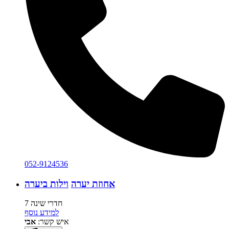
052-9124536
אחוזת יערה
וילות ביערה
7 חדרי שינה
למידע נוסף
איש קשר:
אבי