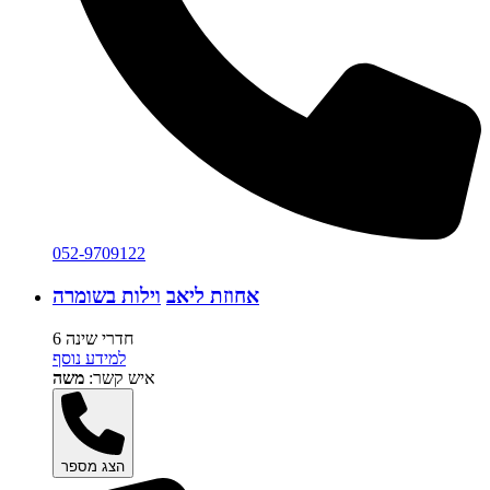
052-9709122
אחוזת ליאב
וילות בשומרה
6 חדרי שינה
למידע נוסף
איש קשר:
משה
הצג מספר