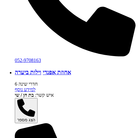
052-9708163
אחוזת אפנדי
וילות ביערה
6 חדרי שינה
למידע נוסף
איש קשר:
בת חן / שי
הצג מספר