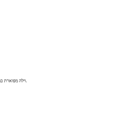
וילה מפוארת במיוחד הכוללת 8 חדרי שינה, בריכת שחייה מחוממת ומקורה ג'קוזי ספא ועוד.