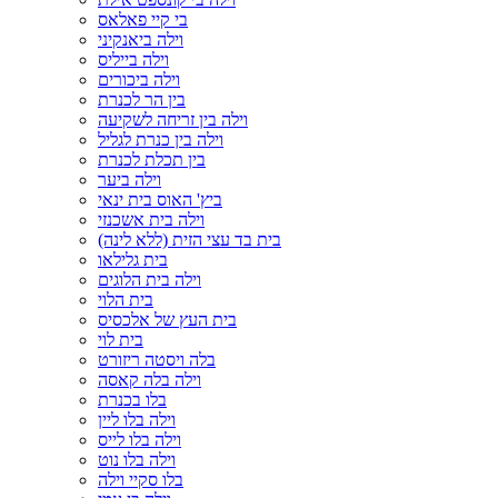
בי קיי פאלאס
וילה ביאנקיני
וילה בייליס
וילה ביכורים
בין הר לכנרת
וילה בין זריחה לשקיעה
וילה בין כנרת לגליל
בין תכלת לכנרת
וילה ביער
ביץ' האוס בית ינאי
וילה בית אשכנזי
בית בד עצי הזית (ללא לינה)
בית גלילאו
וילה בית הלוגים
בית הלוי
בית העץ של אלכסיס
בית לוי
בלה ויסטה ריזורט
וילה בלה קאסה
בלו בכנרת
וילה בלו ליין
וילה בלו לייס
וילה בלו נוט
בלו סקיי וילה