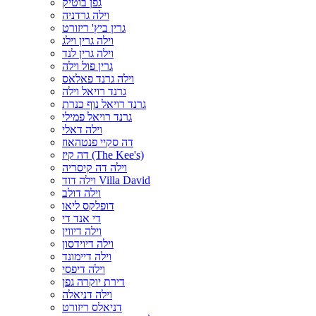
גפן בוטיק
וילה גרדניה
גרין ביץ' ריזורט
וילה גרין וילג
וילה גרין לנד
גרין פול וילה
וילה גרנד פאלאס
גרנד רויאל וילה
גרנד רויאל נוף כנרת
גרנד רויאל פמילי
וילה דאלי
דה סקיי פנטהאוז
דה קיז (The Kee's)
וילה דה קיסריה
וילה דוד Villa David
וילה דולב
דופלקס ליאו
די אנד די
וילה דיווין
וילה דיוידסון
וילה דיימונד
וילה דיפסי
דירת יוקרה גפן
וילה דניאלה
דניאלס ריזורט