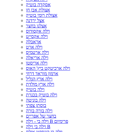
אסקדה בוטיק
אצולת אבן חן
אצולת רומי בוטיק
אצל ירדנה
אצלנו בחצר
וילה אקסודוס
וילה אקסייט
אראבלה
וילה ארט
וילה ארטמיס
וילה אריאלה
וילה אריסטו
וילה ארכיטקט ביץ' האוס
ארמון מוראד דרוזי
וילה ארץ הגליל
וילה ארץ מולדת
וילה בוטיק
וילה בוטיק בכנרת
וילה בוניטה
בוסתן צפתי
וילה בורה בורה
בחצר של אפריים
וילה בי - וילה B פרימיום
וילה בי וילה B
וילה בי קונספט אילת