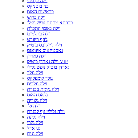
וילה בן עמי
בני בוטניקס
בראשית האוס
וילה ברוש
ברכתא מתחם נופש גלילי
וילה בשמי התכלת
וילה בתלמים
ג'וזף ריזורט
וילה ג'ייקובס בוטיק
גאסטהאוס איוונטס
וילה גארדן
וילה גארדן בוטיק VIP
גארדן בוטיק נופש גלילי
וילה גולד
גולד קומפלקס
וילה גולדיס
וילה גיתית בכנרת
גלאס האוס
וילה גלוריה
וילה גלי
וילה גליליי נוף לכנרת
וילה גלינה
וילה גלרי
גני אדל
וילה גנים