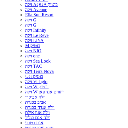
וילה AQUA בוטיק
וילה Avenue
Ella Sun Resort
וילה G
וילה G
וילה Infinity
וילה Le Reve
וילה LIYA
M בוטיק
וילה NIO
וילה one
וילה Sea Look
וילה TAO
וילה Terra Nova
UG בוטיק
וילה Villagio
וילה W בוטיק
וילה W ריזורט אנד פאן
וילה אבוקדו
אביב בכנרת
וילה אגדה בכנרת
וילה אגוז אילת
וילה אגם בגליל
אגם בטבע
אדם ואיב ריזורט