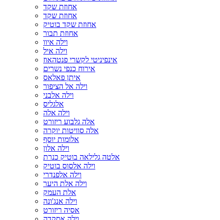
אחוזת שקד
אחוזת שקד
אחוזת שקד בוטיק
אחוזת תבור
וילה איוו
וילה איל
אינפיניטי לקשרי פנטהאוז
אירוח כנפי נשרים
איתן פאלאס
וילה אל הציפור
וילה אלבני
אלגליס
וילה אלה
אלה גלבוע ריזורט
אלה סוויטות יוקרה
אלומות יוסף
וילה אלון
אלטה גלילאה בוטיק כנרת
וילה אלסוס בוטיק
וילה אלפנדרי
וילה אלת היער
אלת העמק
וילה אנג'ונה
אסיה ריזורט
וילה אסקדה