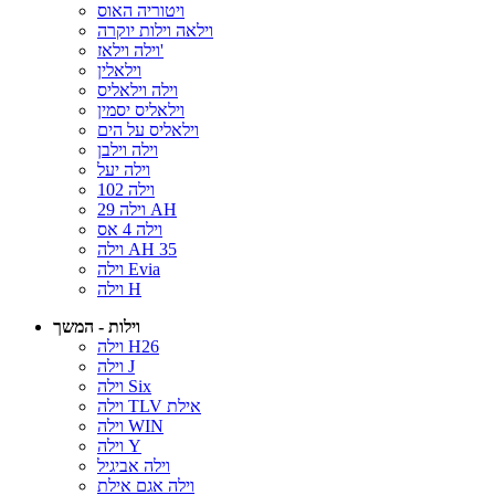
ויטוריה האוס
וילאה וילות יוקרה
וילה וילאז'
וילאלין
וילה וילאליס
וילאליס יסמין
וילאליס על הים
וילה וילבן
וילה יעל
וילה 102
וילה 29 AH
וילה 4 אס
וילה AH 35
וילה Evia
וילה H
וילות - המשך
וילה H26
וילה J
וילה Six
וילה TLV אילת
וילה WIN
וילה Y
וילה אביגיל
וילה אגם אילת