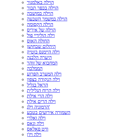
הוילה באלמגור
הוילה בכפר תבור
הוילה במושבה
הוילה במשמר השבעה
הוילה הקסומה
הוילה של איריס
וילה הולידיי פול
החולה האוס
היהלום שבחושן
וילה היימנס בוטיק
היערה הלבנה
המחבוא של זוהר
הממלכה
וילה המערב הפרוע
וילה הנקודה בצפון
הראל בגליל
וילה הרוח הגלילית
וילה הרי אילת
וילה הרים אילת
הרמוניה וילג'
השמורה אירועים בטבע
וילה ואלרי
וילה וגאס
וויט פאלאס
וילה ויז'ן