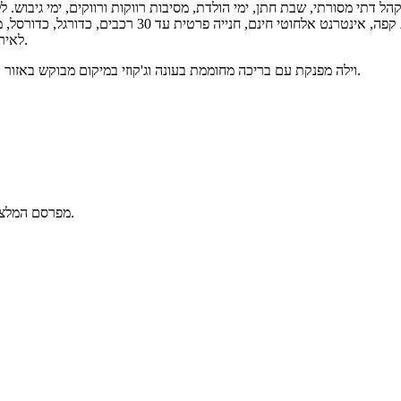
יתרונות בולטים : בריכה פרטית מחוממת בעונה, ג'קוזי, 
לאירוח דתי מסורתי עם פלטת שבת ומיחם. יש בית כנסת ומקווה במרחק הליכה.
וילה מפנקת עם בריכה מחוממת בעונה וג'קוזי במיקום מבוקש באזור המרכז. פחות משעה נסיעה מאזור תל אביב ואתם נהנים עם בריכה משלכם.
פורטל הוילות הישראלי Villas מפרסם המלצות גולשים בלבד המאושרות ע"י צוות האתר.