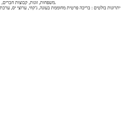
משפחות, זוגות, קבוצות חברים, קהל דתי מסורתי, שבת חתן, ימי הולדת, מסיבות רווקות ורווקים, ימי גיבוש. ללא מסיבות רועשות, גילאי 27 פלוס. נופש עם לינה עד 19 מבוגרים או ילדים.