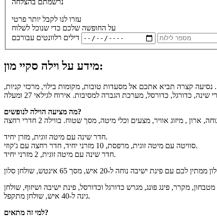
נרשמתם בהצלחה
עזרו לנו לקבל יותר פרטי
על החופשה שלכם כדי שנוכל לשלוח
דילים רלוונטים עבורכם
מידע על וילה סקיי מון:
 נסיעה קצרה תביא אתכם אל מסעדות טובות, מקומות בילוי, מרכזי קניות,
מה מציעה הוילה לנופשים?
חדר שינה עם מיטה זוגית, מזרן יחיד.
סוויטה עם מיטה זוגית, מרפסת, 10 מזרני יחיד, חדר רחצה עם ג'קוזי.
חדר שינה עם מיטה זוגית, 2 מזרני יחיד.
 מחוממת ומקורה בעונה (עומק עד 1.8 מטר, מגודרת), ג'קוזי ל-6 איש, עמדת ברביקיו עם מטבחון, מקרר, פינג פונג, מגרש כדורגל וכדורסל, פינת ישיבה ושיזוף, שולחן
גינה ל-40 איש, שולחן מתקפל.
למי זה מתאים?