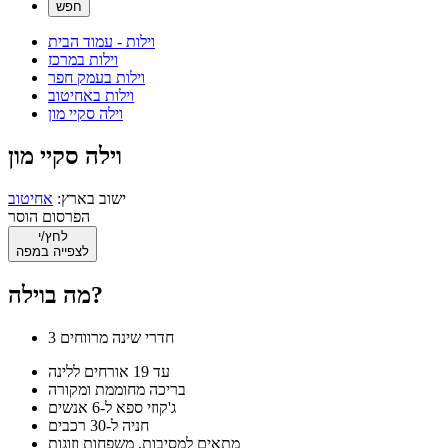
וילות - עמוד הבית
וילות במרכז
וילות בעמק חפר
וילות באחיטוב
וילה סקיי מון
וילה סקיי מון
ישוב בארץ:
אחיטוב
הפרסום הוסר
לחץ/י
לצפייה במפה
מה בוילה?
3 חדרי שינה מרווחים
עד 19 אורחים ללינה
בריכה מחוממת ומקורה
ג'קוזי ספא ל-6 אנשים
חניה ל-30 רכבים
מתאים למסיבות, משפחות וזוגות