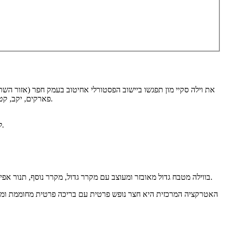
את וילה סקיי מון תפגשו ביישוב הפסטורלי אחיטוב בעמק חפר (אזור השרו
פארקים, יקב, קטיף, טרקטורונים, נחל אלכסנדר. וילה עם בריכה מחוממת בעונה, ג'קוזי, 2 חדרי שינה, כדורגל, כדורסל, מערכת הגברה למסיבות. אירוח לגילאי 27 ומעלה.
לינה ב-2 חדרי שינה זוגיים ועוד סוויטה מרווחת, בכל חדרי השינה מיטה זוגית נוחה, ארון , מיזוג אוויר, מצעים וכלי מיטה, מסך שטוח. בווילה 2 חדרי רחצה.
בווילה מטבח גדול מאובזר ומעוצב עם מקרר גדול, מקרר נוסף, תנור אפייה, מיקרוגל, קומקום חשמלי, טוסטר, מכונת קפה, כלי מטבח כולל סירים. הסלון ממתין לכם עם פינת ישיבה נוחה ל-20 איש, מסך 65 אינטש, שולחן סלון.