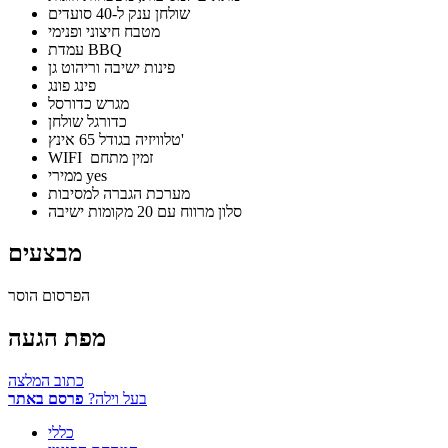
שולחן ענק ל-40 סועדים
מטבח חיצוני ופנימי
עמדת BBQ
פינות ישיבה וריהוט גן
פינג פונג
מגרש כדורסל
כדורגל שולחן
טלוויזיה בגודל 65 אינץ'
WIFI זמין מתחם
ממירי yes
מערכת הגברה למסיבות
סלון מרווח עם 20 מקומות ישיבה
מבצעים
הפרסום הוסר
מפת הגעה
כתוב המלצה
בעל וילה?
פרסם באתר
כללי