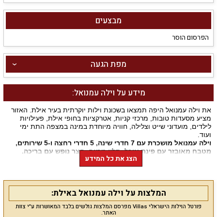
מבצעים
הפרסום הוסר
מפת הגעה
מידע על וילה עמנואל:
את וילה עמנואל היפה תמצאו בשכונת וילות יוקרתית בעיר אילת. האזור
מציע מסעדות טובות, מרכזי קניות, אטרקציות בחופי אילת, פעילויות
לילדים, מועדוני שייט וצלילה, חוויה מיוחדת במינה במצפה התת ימי
ועוד.
וילה עמנואל מושכרת עם
7
חדרי שינה
, 5
חדרי רחצה ו
-5
שירותים
,
מטבח מאובזר עם פינת אוכל
,
סלון מרווח
,
חצר נופש עם בריכה
.
הצג את כל המידע
מה מציעה הוילה לנופשים
?
לינה ב-7 חדרי שינה מפוארים עם מיטה זוגית, מצעים וכלי מיטה, מזרן
אורתופדי, מיזוג אוויר, שידות וארון, מסך טלוויזיה מול המיטה עם ממיר
המלצות על וילה עמנואל באילת:
יס. ישנה אפשרות לתוספת של מיטות ילדים או לול לתינוק בתיאום
מראש.
פורטל הוילות הישראלי Villas מפרסם המלצות גולשים בלבד המאושרות ע"י צוות
לרשותכם מטבח מאובזר ונוח עם מקרר גדול, תנור אפייה, כיריים גז,
האתר.
מיקרוגל, קומקום חשמלי, כלים שימושיים, פינת אוכל ל-10 סועדים.