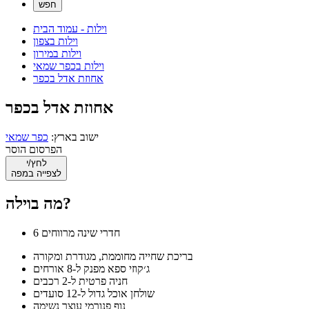
וילות - עמוד הבית
וילות בצפון
וילות במירון
וילות בכפר שמאי
אחוזת אדל בכפר
אחוזת אדל בכפר
ישוב בארץ:
כפר שמאי
הפרסום הוסר
לחץ/י
לצפייה במפה
מה בוילה?
6 חדרי שינה מרווחים
בריכת שחייה מחוממת, מגודרת ומקורה
ג׳קוזי ספא מפנק ל-8 אורחים
חניה פרטית ל-2 רכבים
שולחן אוכל גדול ל-12 סועדים
נוף פנורמי עוצר נשימה