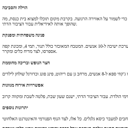
הוילה והסביבה
מסיבות רועשות כדי לשמור על האווירה הרגועה. בקרבת מקום תוכלו למצוא בית כנסת, מה
שהופך אותה לאידיאלית עבור הציבור הדתי.
פנינה משפחתית ומפנקת
אחוזת אדל מציעה שישה חדרי שינה, ישנם שני חדרי רחצה, המספקים נוחות מרבית לאורחים. הסלון המרווח מכיל מסך שטוח בגודל 75 אינץ' ומערכת ישיבה ל-10 אנשים. המטבח המאובזר כולל תנור, תמי 4, ומכונת קפה
אספרסו, לצד מדיח כלים ומקרר.
חצר הנופש ובריכה מחוממת
אפשרויות אירוח מגוונות
יתרונות נוספים