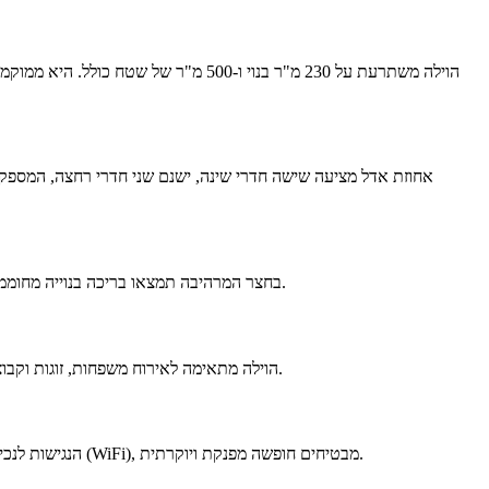
הוילה משתרעת על 230 מ"ר בנוי ו-500
בחצר המרהיבה תמצאו בריכה בנוייה מחוממת, מגודרת ומקורה, אשר מעניקה חוויה מפנקת בכל עונות השנה. בנוסף, ישנו ג'קוזי ספא ל-8 אנשים, מרחב גן עם ריהוט, פינג פונג וכדורגל שולחן לילדים.
הוילה מתאימה לאירוח משפחות, זוגות וקבוצות, וניתן לארגן אירועים כמו חתונות, בר/בת מצווה, מסיבות רווקים ורווקות וימי הולדת. עבור הציבור הדתי, ישנם שעון שבת, פלטה לשבת ומקווה קרוב.
הנגישות לנכים מושלמת עם כניסה רחבה ושביל כניסה שטוח ומואר. ישנם גם מסדרונות רחבים למעבר כיסא גלגלים. כל אלו, לצד הנוף הפנורמי והאינטרנט האלחוטי (WiFi), מבטיחים חופשה מפנקת ויוקרתית.