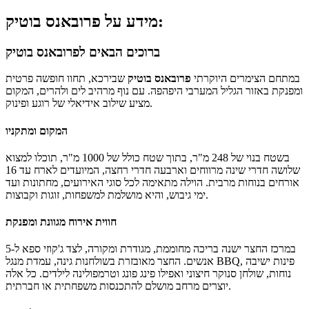
מידע על פרובאנס בוטיק:
ברוכים הבאים לפרובאנס בוטיק
במתחם הצימרים היוקרתי
פרובאנס בוטיק
שבירכא, תחוו חופשה פרטית
ומפנקת באזור הגליל המערבי היפהפה. עם נוף מרהיב לים ולהרים, המקום
מציע שילוב אידיאלי של רוגע ופינוק.
המקום ומתקניו
בשטח בנוי של 248 מ"ר, בתוך שטח כולל של 1000 מ"ר, תוכלו למצוא
שלושה חדרי שינה מרווחים וארבעה חדרי רחצה, המיועדים לארח עד 16
אורחים בנוחות מרבית. הוילה מתאימה לכל סוגי האירועים, מחתונות ועד
ימי גיבוש, והיא מושלמת למשפחות, זוגות וקבוצות.
חווית אירוח מגוונת ומפנקת
במרכז החצר ישנה בריכה מחוממת, מגודרת ומקורה, לצד ג'קוזי ספא ל-5
אנשים. החצר מאובזרת בשולחנות גינה, עמדת מנגל BBQ, פינות ישיבה
נוחות, שולחן סנוקר חיצוני ואפילו פינג פונג וטרמפולינה לילדים. כל אלה
יוצרים מרחב מושלם להתכנסות משפחתית או חברתית.