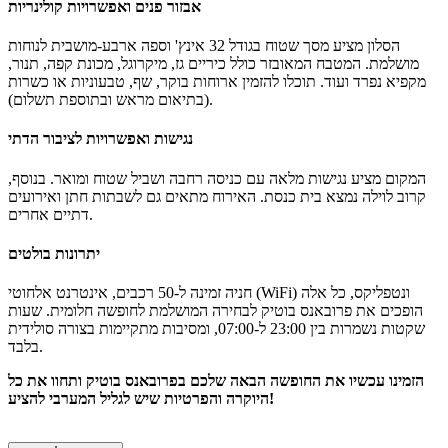
אבזור פנים ואפשרויות קולינריות
הסלון מציע מסך שטוח בגודל 32 אינץ' וספה ארבע-מושבית לנוחות
מושלמת. המטבח המאובזר כולל כיריים גז, מיקרוגל, מכונת קפה, תנור,
מקפיא נפרד ועוד. תוכלו להזמין ארוחות בוקר, שף, טבעוניות או כשרות
(בתיאום מראש ובתוספת תשלום).
נגישות ואפשרויות לציבור הדתי
המקום מציע נגישות מלאה עם כניסה רחבה ושביל שטוח ומואר. בנוסף,
קרוב לוילה נמצא בית כנסת. האירוח מתאים גם לשבתות חתן ואירועים
דתיים אחרים.
יתרונות בולטים
חניה זמינה ל-50 רכבים, אינטרנט אלחוטי (WiFi) ונטפליקס, כל אלה
הופכים את פרובאנס בוטיק לבחירה המושלמת לחופשה חלומית. שעות
שקטות נשמרות בין 23:00 ל-07:00, ומסיבות מתקיימות בצורה סולידית
בלבד.
הזמינו עכשיו את החופשה הבאה שלכם בפרובאנס בוטיק ותחוו את כל
היוקרה והפרטיות שיש לגליל המערבי להציע!