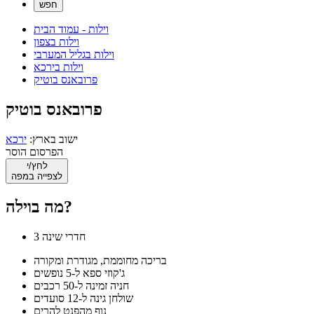
וילות - עמוד הבית
וילות בצפון
וילות בגליל המערבי
וילות בירכא
פרובאנס בוטיק
פרובאנס בוטיק
ישוב בארץ:
ירכא
הפרסום הוסר
לחץ/י
לצפייה במפה
מה בוילה?
3 חדרי שינה
בריכה מחוממת, מגודרת ומקורה
ג'קוזי ספא ל-5 נופשים
חניה זמינה ל-50 רכבים
שולחן גינה ל-12 סועדים
נוף מהפנט להרים