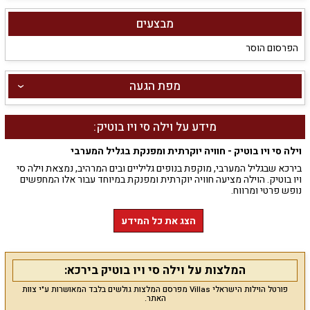
מבצעים
הפרסום הוסר
מפת הגעה
מידע על וילה סי ויו בוטיק:
וילה סי ויו בוטיק - חוויה יוקרתית ומפנקת בגליל המערבי
בירכא שבגליל המערבי, מוקפת בנופים גליליים ובים המרהיב, נמצאת וילה סי
ויו בוטיק. הוילה מציעה חוויה יוקרתית ומפנקת במיוחד עבור אלו המחפשים
נופש פרטי ומרווח.
הוילה והמתקנים
הצג את כל המידע
הוילה משתרעת על שטח של 700 מ"ר, עם 200 מ"ר בנוי, כוללת 5 סוויטות
מרווחות עם חדרי רחצה פרטיים ונופים גליליים מרהיבים. המטבח המאובזר
כולל תנור, מיקרוגל, מכונת קפה ותמי 4. הסלון מציע מערכת ישיבה ל-20
המלצות על וילה סי ויו בוטיק בירכא:
אנשים, ולרשות האורחים גם מערכת הגברה למסיבות ומסך שטוח בגודל 100
אינץ'.
פורטל הוילות הישראלי Villas מפרסם המלצות גולשים בלבד המאושרות ע"י צוות
האתר.