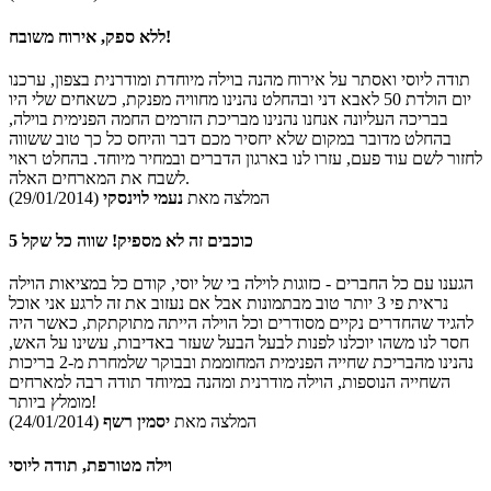
ללא ספק, אירוח משובח!
תודה ליוסי ואסתר על אירוח מהנה בוילה מיוחדת ומודרנית בצפון, ערכנו
יום הולדת 50 לאבא דני ובהחלט נהנינו מחוויה מפנקת, כשאחים שלי היו
בבריכה העליונה אנחנו נהנינו מבריכת הזרמים החמה הפנימית בוילה,
בהחלט מדובר במקום שלא יחסיר מכם דבר והיחס כל כך טוב ששווה
לחזור לשם עוד פעם, עזרו לנו בארגון הדברים ובמחיר מיוחד. בהחלט ראוי
לשבח את המארחים האלה.
המלצה מאת
נעמי לוינסקי
(29/01/2014)
5 כוכבים זה לא מספיק! שווה כל שקל
הגענו עם כל החברים - כזוגות לוילה בי של יוסי, קודם כל במציאות הוילה
נראית פי 3 יותר טוב מבתמונות אבל אם נעזוב את זה לרגע אני אוכל
להגיד שהחדרים נקיים מסודרים וכל הוילה הייתה מתוקתקת, כאשר היה
חסר לנו משהו יוכלנו לפנות לבעל הבעל שעזר באדיבות, עשינו על האש,
נהנינו מהבריכת שחייה הפנימית המחוממת ובבוקר שלמחרת מ-2 בריכות
השחייה הנוספות, הוילה מודרנית ומהנה במיוחד תודה רבה למארחים
מומלץ ביותר!
המלצה מאת
יסמין רשף
(24/01/2014)
וילה מטורפת, תודה ליוסי