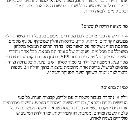
אתרי תיירות כמו מבצר יחיעם, מצפה הילה או שמורת אכזיב. השבילים
ירוקים בכל חודשי השנה וכל שנותר לעשות הוא לארוז כמה כריכים
ובקבוק מים ולצאת לדרך.
מה מציעה הוילה לנופשים?
4 חדרי שינה כבר מחכים לכם מסודרים ומעוצבים, בכל חדר מיטה גדולה,
מצעים יוקרתיים, מראה, ארון, כורסאות וחלון שמשקיף על נוף מקסים.
מרפסת הנוף משקיפה על האזור כולו. בחדר הרחצה תמצאו מקלחון
משוכלל עם מפל מים, פונקציה של סאונה וגם מסאג'. בכל אחד מחדרי
השינה יש מסך טלוויזיה עם חיבור YES, בסלון מערכת קולנוע ביתית עם
מסך ענק. המטבח של וילה בי סמוך לסלון ויש בו פינת אוכל גדולה וציוד
מתאים לבישול. בריכה אחת מחוממת נמצאת בתוך הוילה ו-2 נוספות
בחצר לצד מיטות השיזוף ופינת הסנוקר והג'קוזי.
למי זה מתאים?
וילה B נהדרת בעבור משפחות עם ילדים, קבוצות וזוגות. כל סוגי
הנופשים נהנים מהפאר, מחדרי השינה וממתקני הנופש. נופשים מסורתיים
או דתיים יתקבלו בשמחה בבית הכנסת שבאזור וישנה אפשרות לקבל
פלטה לשבת ומייחם. מסיבות רווקים/רווקות, ימי הולדת וימי גיבוש
סולידיים נשמח לארח.