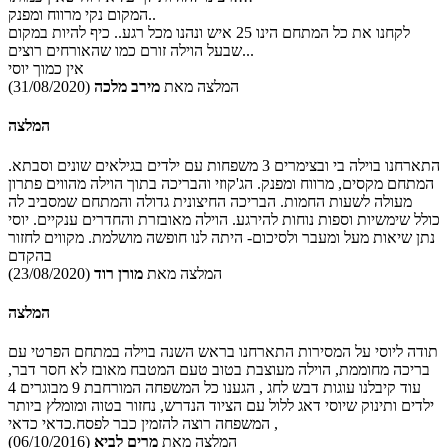
המקום נקי מרווח ומפנק..
לקחנו את כל המתחם הינו 25 איש ונהנו מכל רגע.. כיף להיות במקום
שבעל הוילה זורם כמו שהאורחים רוצים...
אין כמוך יוסי
המלצה מאת
מירב מלכה
(31/08/2020)
המלצה
התארחנו בוילה בי ובצימרים 3 משפחות עם ילדים בגילאים שונים וסבתא.
המתחם מקסים, מרווח ומפנק. הג'קוזי והבריכה בתוך הוילה מהווים פתרון
מעולה לשעות החמות. הבריכה החיצונית גדולה והמתחם שמסביב לה
כולל שימשיות וספות נוחות להירגע. הוילה מאובזרת והחדרים ענקיים. יוסי
נתן שיאות מעל ומעבר ולסיכום- היתה לנו חופשה מושלמת. מקווים לחזור
בהקדם
המלצה מאת
מורן רוד
(23/08/2020)
המלצה
תודה ליוסי על המסירות התארחנו בראש השנה בוילה במתחם הפרטי עם
בריכה מחוממת, הוילה מעוצבת בטוב טעם המטבח מאובז לא חסר דבר,
עוד קיבלנו עוגות דבש לחג , הגענו כל המשפחה המורחבת 9 מבוגרים 4
ילדים ותינוק שיוסי דאג ללול עם הציוד הנדרש, נחזור בטוה ומומלץ ביותר
, המשפחה רוצה להזמין כבר לפסח.כדאי כדאי
המלצה מאת
מרים לביא
(06/10/2016)