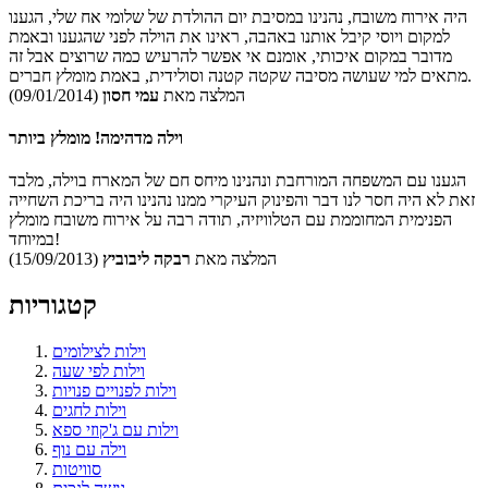
היה אירוח משובח, נהנינו במסיבת יום ההולדת של שלומי אח שלי, הגענו
למקום ויוסי קיבל אותנו באהבה, ראינו את הוילה לפני שהגענו ובאמת
מדובר במקום איכותי, אומנם אי אפשר להרעיש כמה שרוצים אבל זה
מתאים למי שעושה מסיבה שקטה קטנה וסולידית, באמת מומלץ חברים.
המלצה מאת
עמי חסון
(09/01/2014)
וילה מדהימה! מומלץ ביותר
הגענו עם המשפחה המורחבת ונהנינו מיחס חם של המארח בוילה, מלבד
זאת לא היה חסר לנו דבר והפינוק העיקרי ממנו נהנינו היה בריכת השחייה
הפנימית המחוממת עם הטלוויזיה, תודה רבה על אירוח משובח מומלץ
במיוחד!
המלצה מאת
רבקה ליבוביץ
(15/09/2013)
קטגוריות
וילות לצילומים
וילות לפי שעה
וילות לפנויים פנויות
וילות לחגים
וילות עם ג'קוזי ספא
וילה עם נוף
סוויטות