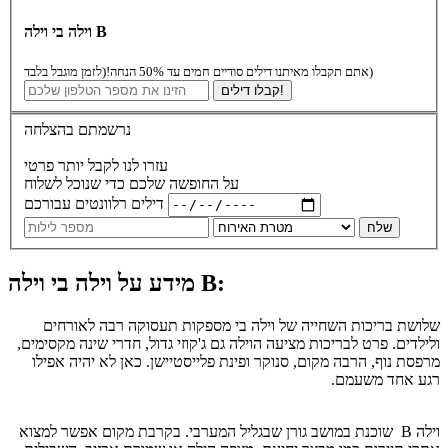
וילה בי וילה B
(לזמן מוגבל בלבד)
אתם תקבלו מאיתנו דילים סודיים חמים עד 50% הנחה!
קבלו דילים!
נרשמתם בהצלחה
עזרו לנו לקבל יותר פרטי
על החופשה שלכם כדי שנוכל לשלוח
דילים רלוונטים עבורכם
שלח
מידע על וילה בי וילה B:
שלושת בריכות השחייה של וילה בי מספקות תעסוקה רבה לאורחים
ולילדים. פרט לבריכות מציעה הוילה גם ג'קוזי גדול, חדרי שינה מקסימים,
מרפסת נוף, הרבה מקום, סנוקר ופינת פלייסטיישן. כאן לא יהיה אפילו
רגע אחד משעמם.
וילה B שוכנת במושב גורן שבגליל המערבי. בקרבת מקום אפשר למצוא