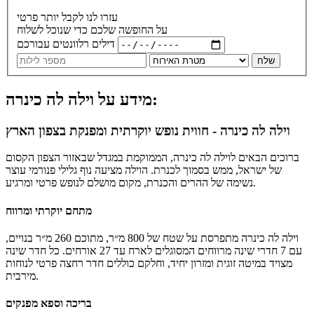
עזרו לנו לקבל יותר פרטי
על החופשה שלכם כדי שנוכל לשלוח
דילים רלוונטים עבורכם
שלח
מידע על וילה לה כינרה:
וילה לה כינרה - חווית נופש יוקרתית ומפנקת בצפון הארץ
ברוכים הבאים לוילה לה כינרה, הממוקמת במגדל שבאזור הצפון הקסום
של ישראל, ממש בסמוך לכנרת. הוילה מציעה נוף גלילי פנורמי עוצר
נשימה של ההרים והכנרת, מקום מושלם לנופש פרטי ומרגיע.
מתחם יוקרתי ומרווח
וילה לה כינרה מתפרסת על שטח של 800 מ״ר, מתוכם 260 מ״ר בנויים,
עם 7 חדרי שינה מרווחים המסוגלים לארח עד 27 אורחים. כל חדר שינה
מצויד במיטה זוגית ומזרון יחיד, וחלקם כוללים חדר רחצה פרטי לנוחות
מירבית.
בריכה וספא מפנקים