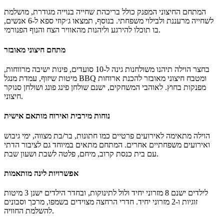
המתחם החיצוני המפנק כולל בריכהת שחייה בנוייה מגודרת, מושלמת
לשחייה מרעננת ולבילוי משפחתי. בנוסף, תמצאו ג׳קוזי ספא ל-6 אנשים,
בו תוכלו להירגע וליהנות מהאוויר הצח והנוף הפנורמי.
מתחם חיצוני מאובזר
בחצר הוילה תיהנו משולחנות גינה ל-10 סועדים, פינות ישיבה מרווחות,
מיטות שיזוף, עמדת מנגל BBQ ומטבח חיצוני מאובזר להכנת ארוחות
מפנקות בחוץ. לאוהבי המשחקים, ישנם שולחן פינג פונג ושולחן סנוקר
חיצוני.
נוחות מירבית ואירוח מותאם אישית
הוילה מתאימה לאירועים פרטיים כמו חתונות, בר/בת מצווה, ימי גיבוש
ואירועים משפחתיים אחרים. המתחם מתאים במיוחד גם לציבור הדתי
עם בית כנסת קרוב, מיחם, פלטה לשבת ושעון שבת.
אפשרויות לינה מותאמות
לילדים ישנם 8 מזרוני יחיד ולול לתינוקות, ובחדר הילדים ישנן 3 מיטות
זוגיות ו-2 מזרוני יחיד. חדרי הרחצה מצוידים בשמפו, מרכך וסבונים
להשלמת החוויה.