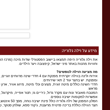
מידע על וילה גלוריה:
את וילה גלוריה היפה תמצאו ביישוב הפסטורלי שדות מיכה (מרכז הארץ)
וחוויות מהנות באתר מיני ישראל, קיפצובה ויער הילדים.
מה מציעה הוילה לנופשים
?
ומפנקת. יש בחצר עוד 2 תאי שירותים.
מראש.
אפשרות למקומות ישיבה נוספים.
הסלון המפנק של וילה גלוריה כולל פינת ישיבה נוחה, מסך 50 אינטש, ממיר YES, מערכת שקע מקצועית ומערכת קריוקי.
חצר הווילה כוללת בריכה פרטית מרעננת, ג'קוזי ספא, שולחן סנוקר, ט