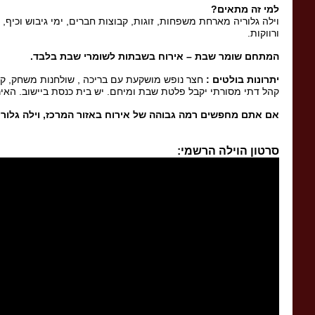
למי זה מתאים
?
וילה גלוריה מארחת משפחות, זוגות, קבוצות חברים, ימי גיבוש וכיף,
ורווקות.
המתחם שומר שבת – אירוח בשבתות לשומרי שבת בלבד
.
יתרונות בולטים
:
חצר נופש מושקעת עם בריכה , שולחנות משחק, קריוקי בסלון, תמי 4 במטבח, אינטרנט א
קהל דתי מסורתי יקבל פלטת שבת ומיחם. יש בית כנסת ביישוב. האי
אם אתם מחפשים רמה גבוהה של אירוח באזור המרכז
,
וילה גלור
סרטון הוילה הרשמי: