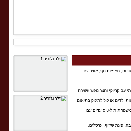
בות, תצפיות נוף, אוויר צח
ת אוכל משפחתית, סלון יוקרתי עם קריוקי וחצר נופש עשירה
וויר, ארון לבגדים. מסך טלוויזיה וממיר יס עם מבחר ערוצים תמצאו ב-2 חדרי שינה. מיטות ילדים או לול לתינוק בתיאום
המטבח מאובזר ונוח עם מקרר גדול, כיריים גז, תנור אפייה, מיקרוגל, טוסטר, קומקום חשמלי, כלים בסיסיים שימושיים, בר מים תמי 4, פינת אוכל משפחתית ל-8 סועדים עם
בה, פינת שיזוף, ערסלים.