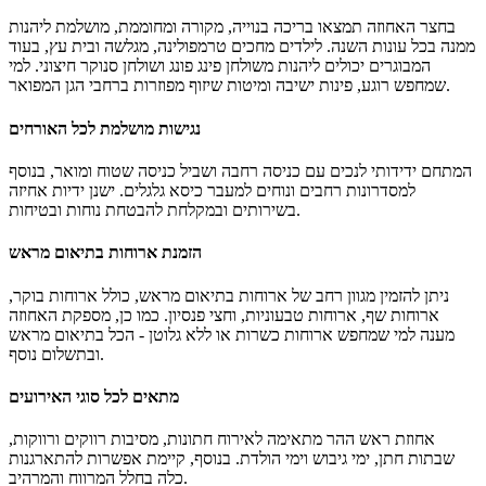
בחצר האחוזה תמצאו בריכה בנוייה, מקורה ומחוממת, מושלמת ליהנות
ממנה בכל עונות השנה. לילדים מחכים טרמפולינה, מגלשה ובית עץ, בעוד
המבוגרים יכולים ליהנות משולחן פינג פונג ושולחן סנוקר חיצוני. למי
שמחפש רוגע, פינות ישיבה ומיטות שיזוף מפוזרות ברחבי הגן המפואר.
נגישות מושלמת לכל האורחים
המתחם ידידותי לנכים עם כניסה רחבה ושביל כניסה שטוח ומואר, בנוסף
למסדרונות רחבים ונוחים למעבר כיסא גלגלים. ישנן ידיות אחיזה
בשירותים ובמקלחת להבטחת נוחות ובטיחות.
הזמנת ארוחות בתיאום מראש
ניתן להזמין מגוון רחב של ארוחות בתיאום מראש, כולל ארוחות בוקר,
ארוחות שף, ארוחות טבעוניות, וחצי פנסיון. כמו כן, מספקת האחוזה
מענה למי שמחפש ארוחות כשרות או ללא גלוטן - הכל בתיאום מראש
ובתשלום נוסף.
מתאים לכל סוגי האירועים
אחוזת ראש ההר מתאימה לאירוח חתונות, מסיבות רווקים ורווקות,
שבתות חתן, ימי גיבוש וימי הולדת. בנוסף, קיימת אפשרות להתארגנות
כלה בחלל המרווח והמרהיב.