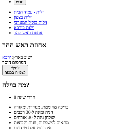
וילות - עמוד הבית
וילות בצפון
וילות בגליל המערבי
וילות בירכא
אחוזת ראש ההר
אחוזת ראש ההר
ישוב בארץ:
ירכא
הפרסום הוסר
לחץ/י
לצפייה במפה
מה בוילה?
8 חדרי שינה
בריכה מחוממת, מגודרת ומקורה
חניה זמינה ל-30 רכבים
שולחן גינה ל-30 אורחים
מתאים למשפחות, זוגות וקבוצות
אינטרנט אלחוטי חינם