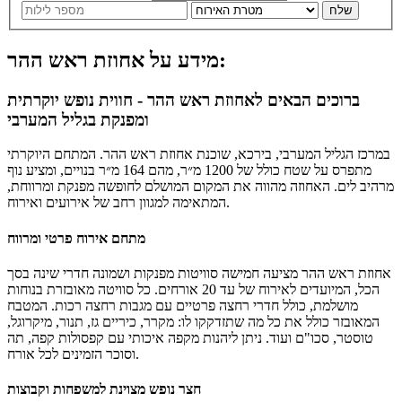
שלח
מידע על אחוזת ראש ההר:
ברוכים הבאים לאחוזת ראש ההר - חווית נופש יוקרתית
ומפנקת בגליל המערבי
במרכז הגליל המערבי, בירכא, שוכנת אחוזת ראש ההר. המתחם היוקרתי
מתפרס על שטח כולל של 1200 מ״ר, מהם 164 מ״ר בנויים, ומציע נוף
מרהיב לים. האחוזה מהווה את המקום המושלם לחופשה מפנקת ומרווחת,
המתאימה למגוון רחב של אירועים ואירוח.
מתחם אירוח פרטי ומרווח
אחוזת ראש ההר מציעה חמישה סוויטות מפנקות ושמונה חדרי שינה בסך
הכל, המיועדים לאירוח של עד 20 אורחים. כל סוויטה מאובזרת בנוחות
מושלמת, כולל חדרי רחצה פרטיים עם מגבות רחצה רכות. המטבח
המאובזר כולל את כל מה שתזדקקו לו: מקרר, כיריים גז, תנור, מיקרוגל,
טוסטר, סכו"ם ועוד. ניתן ליהנות מקפה איכותי עם קפסולות קפה, תה
וסוכר הזמינים לכל אורח.
חצר נופש מצוינת למשפחות וקבוצות