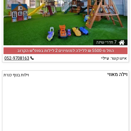
7 חדרי שינה
החל מ-‏5500 ₪ ללילה למזמינים 2 לילות בסופ"ש הקרוב
איש קשר:
עילי
052-9708163
וילה מאווי
וילות בנוף כנרת