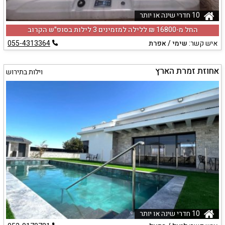
10 חדרי שינה או יותר
החל מ-‏16800 ₪ ללילה למזמינים 3 לילות בסופ"ש הקרוב
איש קשר:
שימי / אפרת
055-4313364
אחוזת זמרת הארץ
וילות בתירוש
10 חדרי שינה או יותר