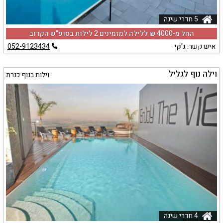
5 חדרי שינה
החל מ-‏4000 ₪ ללילה למזמינים 2 לילות בסופ"ש הקרוב
איש קשר:
ג'קי
052-9123434
וילה נוף לגליל
וילות בנוף כנרת
4 חדרי שינה