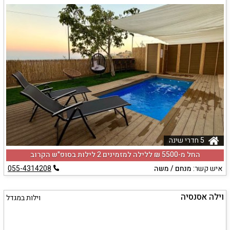
5 חדרי שינה
החל מ-‏5500 ₪ ללילה למזמינים 2 לילות בסופ"ש הקרוב
איש קשר:
מנחם / משה
055-4314208
וילה אסנסיה
וילות במגדל