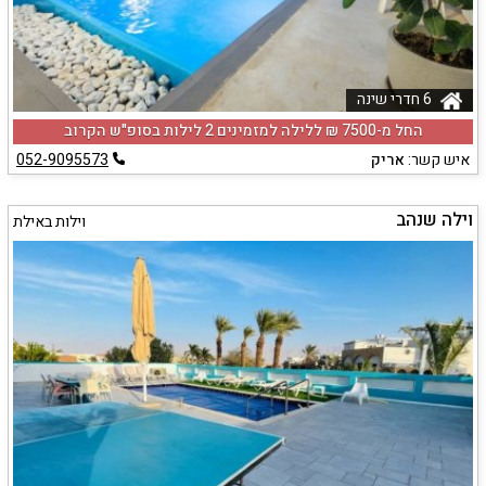
6 חדרי שינה
החל מ-‏7500 ₪ ללילה למזמינים 2 לילות בסופ"ש הקרוב
איש קשר:
אריק
052-9095573
וילה שנהב
וילות באילת