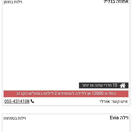
אחוזה בגליל
וילות בחוסן
10 חדרי שינה או יותר
החל מ-‏12000 ₪ ללילה למזמינים 2 לילות בסופ"ש הקרוב
איש קשר:
אורלי
055-4314108
וילה Evia
וילות בטפחות