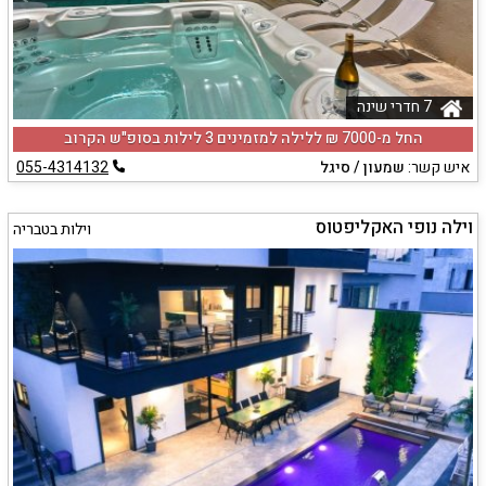
7 חדרי שינה
החל מ-‏7000 ₪ ללילה למזמינים 3 לילות בסופ"ש הקרוב
איש קשר:
שמעון / סיגל
055-4314132
וילה נופי האקליפטוס
וילות בטבריה