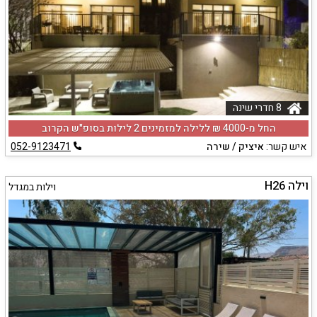
8 חדרי שינה
החל מ-‏4000 ₪ ללילה למזמינים 2 לילות בסופ"ש הקרוב
איש קשר:
איציק / שירה
052-9123471
וילה H26
וילות במגדל