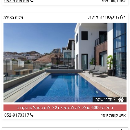
איש קשר:
צחי
052-9708108
וילה ויקטוריה אילת
וילות באילת
7 חדרי שינה
החל מ-‏6000 ₪ ללילה למזמינים 2 לילות בסופ"ש הקרוב
איש קשר:
יוסי
052-9170317