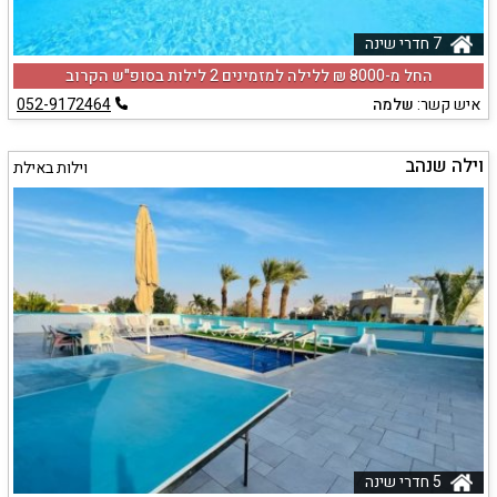
7 חדרי שינה
החל מ-‏8000 ₪ ללילה למזמינים 2 לילות בסופ"ש הקרוב
איש קשר:
שלמה
052-9172464
וילה שנהב
וילות באילת
5 חדרי שינה