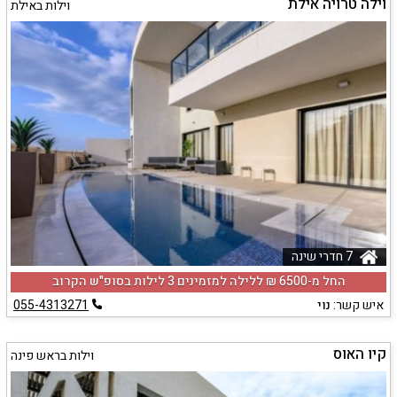
וילה טרויה אילת
וילות באילת
7 חדרי שינה
החל מ-‏6500 ₪ ללילה למזמינים 3 לילות בסופ"ש הקרוב
איש קשר:
נוי
055-4313271
קיו האוס
וילות בראש פינה