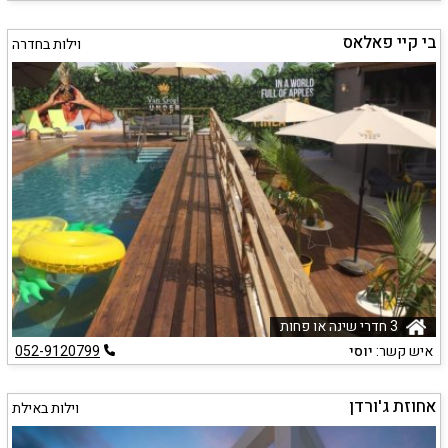
בי קיי פאלאס
וילות בחדרה
3 חדרי שינה או פחות
איש קשר:
יוסי
052-9120799
אחוזת ג'ורדן
וילות באילת