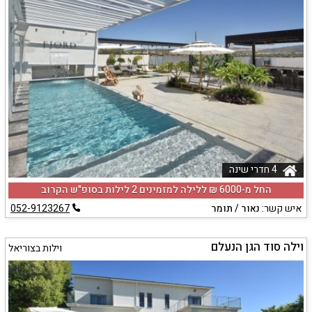
4 חדרי שינה
החל מ-‏6000 ₪ ללילה למזמינים 2 לילות בסופ"ש הקרוב
איש קשר:
נאור / תומר
052-9123267
וילה סוד הגן הנעלם
וילות בצוריאל