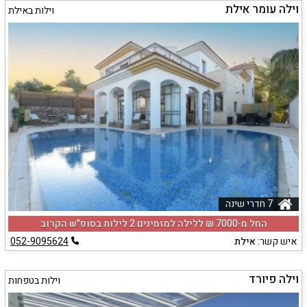
וילה עומר אילת
וילות באילת
7 חדרי שינה
החל מ-‏7000 ₪ ללילה למזמינים 2 לילות בסופ"ש הקרוב
איש קשר:
אילת
052-9095624
וילה פיורד
וילות בטפחות