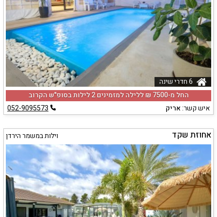
6 חדרי שינה
החל מ-‏7500 ₪ ללילה למזמינים 2 לילות בסופ"ש הקרוב
איש קשר:
אריק
052-9095573
אחוזת שקד
וילות במשמר הירדן