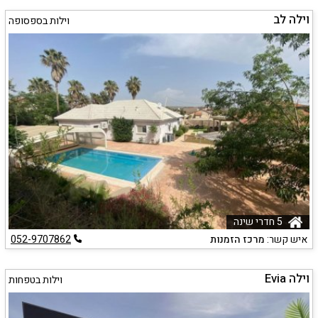
וילה לב
וילות בספסופה
5 חדרי שינה
איש קשר:
מרכז הזמנות
052-9707862
וילה Evia
וילות בטפחות