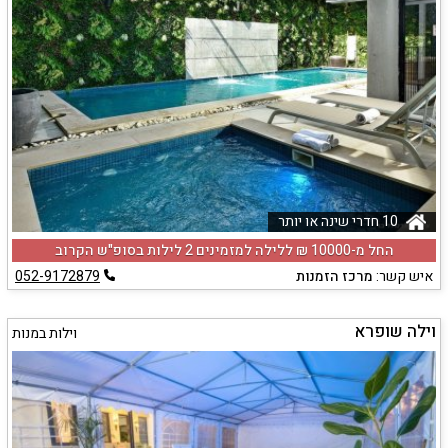
10 חדרי שינה או יותר
החל מ-‏10000 ₪ ללילה למזמינים 2 לילות בסופ"ש הקרוב
איש קשר:
מרכז הזמנות
052-9172879
וילה שופרא
וילות במנות