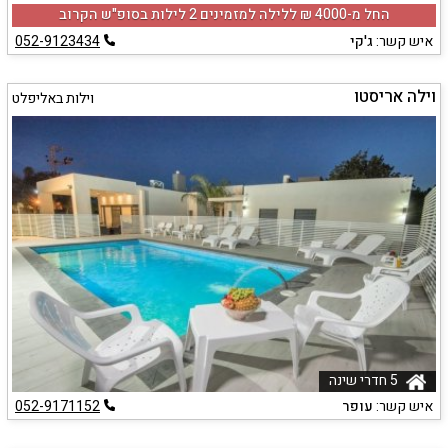
החל מ-‏4000 ₪ ללילה למזמינים 2 לילות בסופ"ש הקרוב
איש קשר:
ג'קי
052-9123434
וילה אריסטו
וילות באליפלט
5 חדרי שינה
איש קשר:
עופר
052-9171152