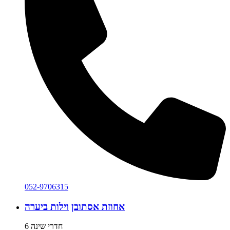
052-9706315
אחוזת אסתובן
וילות ביערה
6 חדרי שינה