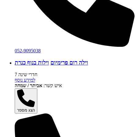
052-9095038
וילה רום פרימיום
וילות בנוף כנרת
7 חדרי שינה
למידע נוסף
איש קשר:
אביתר / שמחה
הצג מספר