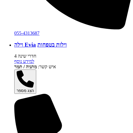
055-4313687
וילות בטפחות
וילה Evia
4 חדרי שינה
למידע נוסף
איש קשר:
מתניה / תמר
הצג מספר