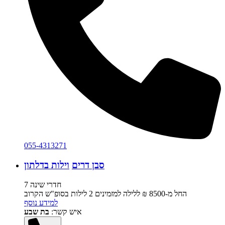
055-4313271
סבן דרים
וילות בדלתון
7 חדרי שינה
החל מ-‏8500 ₪ ללילה למזמינים 2 לילות בסופ"ש הקרוב
למידע נוסף
איש קשר:
בת שבע