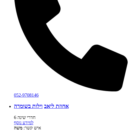
052-9708146
אחוזת ליאב
וילות בשומרה
6 חדרי שינה
למידע נוסף
איש קשר:
משה