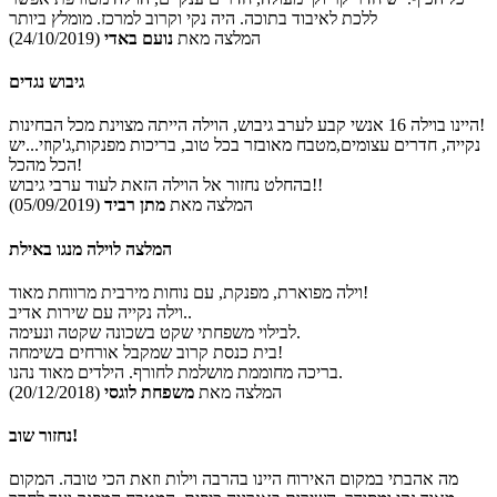
ללכת לאיבוד בתוכה. היה נקי וקרוב למרכז. מומלץ ביותר
המלצה מאת
נועם באדי
(24/10/2019)
גיבוש נגדים
היינו בוילה 16 אנשי קבע לערב גיבוש, הוילה הייתה מצוינת מכל הבחינות!
נקייה, חדרים עצומים,מטבח מאובזר בכל טוב, בריכות מפנקות,ג'קוזי...יש
הכל מהכל!
בהחלט נחזור אל הוילה הזאת לעוד ערבי גיבוש!!
המלצה מאת
מתן רביד
(05/09/2019)
המלצה לוילה מנגו באילת
וילה מפוארת, מפנקת, עם נוחות מירבית מרווחת מאוד!
וילה נקייה עם שירות אדיב..
לבילוי משפחתי שקט בשכונה שקטה ונעימה.
בית כנסת קרוב שמקבל אורחים בשימחה!
בריכה מחוממת מושלמת לחורף. הילדים מאוד נהנו.
המלצה מאת
משפחת לוגסי
(20/12/2018)
נחזור שוב!
מה אהבתי במקום האירוח היינו בהרבה וילות וזאת הכי טובה. המקום