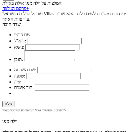
המלצות על וילה מנגו אילת באילת:
+
פרסם המלצה
פורטל הוילות הישראלי Villas מפרסם המלצות גולשים בלבד המאושרות
ע"י צוות האתר.
שדה חובה
שם פרטי:
דוא"ל:
נושא:
תוכן:
שם משפחה:
טלפון:
ציון:
קוד אימות:
יפורסמו באתר.
לידיעתכם, האימייל ומס´ הטלפון
לא
וילה מנגו