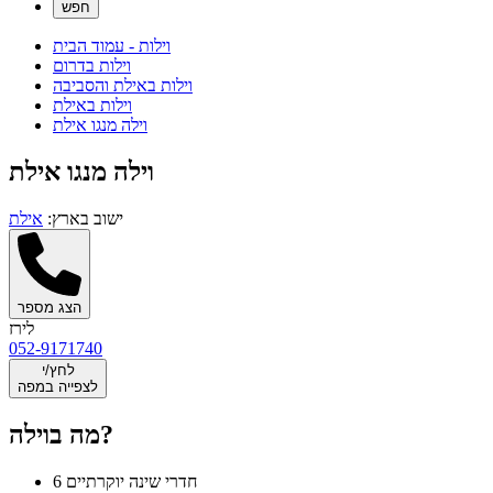
וילות - עמוד הבית
וילות בדרום
וילות באילת והסביבה
וילות באילת
וילה מנגו אילת
וילה מנגו אילת
ישוב בארץ:
אילת
הצג מספר
לירז
052-9171740
לחץ/י
לצפייה במפה
מה בוילה?
6 חדרי שינה יוקרתיים