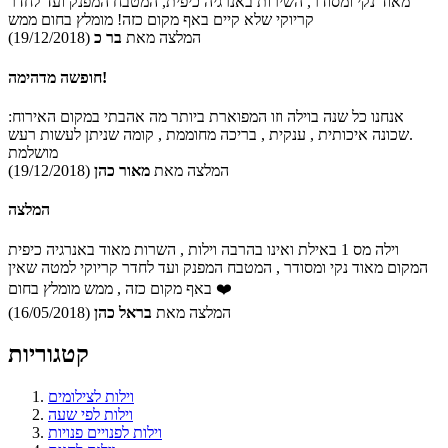
מאוד נקי ומסודר, השירות באנרגיה כיפית, המטבח המפנק ועד לחדר
קריוקי שלא קיים באף מקום כזה! מומלץ בחום ממש
המלצה מאת
בר כ
(19/12/2018)
חופשה מדהימה!
אנחנו כל שנה בוילה וזו המפוארת ביותר מה אהבתי במקום האירוח:
שכונה איכותית , ענקית , בריכה מחוממת , קומה שניתן לעשות רעש.
מושלמת
המלצה מאת
מאור כהן
(19/12/2018)
המלצה
וילה מס 1 באילת ואינו בהרבה וילות , השרות מאוד באנרגיה כיפית
המקום מאוד נקי ומסודר , המטבח המפנק ועד לחדר קריוקי למטה שאין
באף מקום כזה , ממש מומלץ בחום ❤️
המלצה מאת
בראל כהן
(16/05/2018)
קטגוריות
וילות לצילומים
וילות לפי שעה
וילות לפנויים פנויות