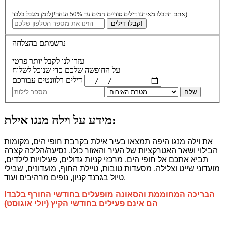
(לזמן מוגבל בלבד)
אתם תקבלו מאיתנו דילים סודיים חמים עד 50% הנחה!
קבלו דילים!
נרשמתם בהצלחה
עזרו לנו לקבל יותר פרטי
על החופשה שלכם כדי שנוכל לשלוח
דילים רלוונטים עבורכם
שלח
מידע על וילה מנגו אילת:
את וילה מנגו היפה תמצאו בעיר אילת בקרבת חופי הים, מקומות
הבילוי ושאר האטרקציות של העיר והאזור כולו. נסיעה/הליכה קצרה
תביא אתכם אל חופי הים, מרכזי קניות גדולים, פעילויות לילדים,
מועדוני שייט וצלילה, מסעדות טובות, טיילת החוף, מועדונים, שבילי
טיול בגרנד קניון, נופים מרהיבים ועוד.
הבריכה המחוממת והסאונה מופעלים בחודשי החורף בלבד!
הם אינם פעילים בחודשי הקיץ (יולי אוגוסט)