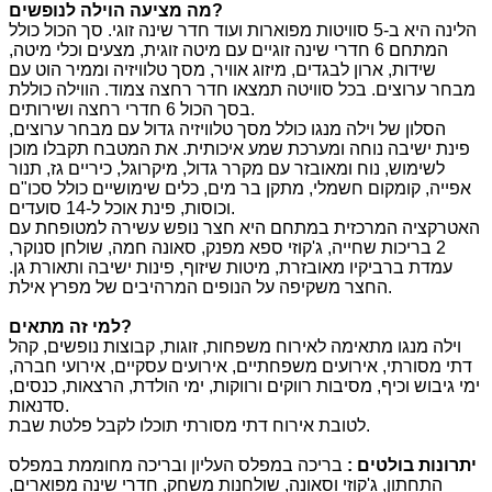
?
מה מציעה הוילה לנופשים
הלינה היא ב-5 סוויטות מפוארות ועוד חדר שינה זוגי. סך הכול כולל
המתחם 6 חדרי שינה זוגיים עם מיטה זוגית, מצעים וכלי מיטה,
שידות, ארון לבגדים, מיזוג אוויר, מסך טלוויזיה וממיר הוט עם
מבחר ערוצים. בכל סוויטה תמצאו חדר רחצה צמוד. הווילה כוללת
בסך הכול 6 חדרי רחצה ושירותים.
הסלון של וילה מנגו כולל מסך טלוויזיה גדול עם מבחר ערוצים,
פינת ישיבה נוחה ומערכת שמע איכותית. את המטבח תקבלו מוכן
לשימוש, נוח ומאובזר עם מקרר גדול, מיקרוגל, כיריים גז, תנור
אפייה, קומקום חשמלי, מתקן בר מים, כלים שימושיים כולל סכו"ם
וכוסות, פינת אוכל ל-14 סועדים.
האטרקציה המרכזית במתחם היא חצר נופש עשירה למטופחת עם
2 בריכות שחייה, ג'קוזי ספא מפנק, סאונה חמה, שולחן סנוקר,
עמדת ברביקיו מאובזרת, מיטות שיזוף, פינות ישיבה ותאורת גן.
החצר משקיפה על הנופים המרהיבים של מפרץ אילת.
?
למי זה מתאים
וילה מנגו מתאימה לאירוח משפחות, זוגות, קבוצות נופשים, קהל
דתי מסורתי, אירועים משפחתיים, אירועים עסקיים, אירועי חברה,
ימי גיבוש וכיף, מסיבות רווקים ורווקות, ימי הולדת, הרצאות, כנסים,
סדנאות.
לטובת אירוח דתי מסורתי תוכלו לקבל פלטת שבת.
יתרונות בולטים
:
בריכה במפלס העליון ובריכה מחוממת במפלס
התחתון, ג'קוזי וסאונה, שולחנות משחק, חדרי שינה מפוארים,