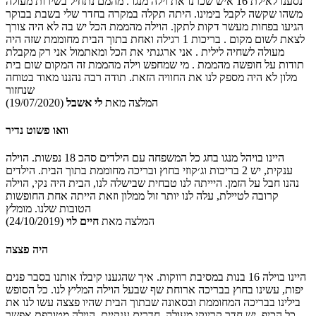
נסענו לאילת 16 איש שכרנו את וילה מנגו . מהמם נתחיל בשירות מעולה
משהו שקשה לקבל בימינו. היתה תקלה במקרה בחדר שלי בשבת בבוקר
הגיעו בפחות מעשר דקות לתקן. הוילה מהממת הכל יש בה לא היה צורך
לצאת לשום מקום . בריכות 1 רגילה ואחת בתוך הבית מחוממת שזה היה
מעולה לשחיה לילית . אני ארגנתי את הכל ומאתמול אני רק מקבלת
תודות על חופשה מהממת . מי שמחפש וילה מהממת זה המקום שום בית
מלון לא היה מספק לנו את החוויה הזאת. תודה רבה נהננו מאוד בטוחה
שנחזור
המלצה מאת
לי אשבל
(19/07/2020)
וואו פשוט נדיר
היינו בויהל מנגו בחג כל המשפחה עם הילדים סהכ 18 נפשות. הוילה
ענקית, יש 2 בריכות וג׳קוזי בחוץ ובריכה מחוממת בתוך הבית. הילדים
נהנו חבל על הזמן. היייתה לנו טבחית שבישלה לנו, הבית היה נקי, הוילה
קרובה לטיילת, עלה לנו יותר זול ממלון וזאת הייתה אחת החופשות
הטובות שלנו. מומלץ
המלצה מאת
חיים לוי
(24/10/2019)
היה פצצה
היינו בוילה 16 בנות במסיבת רווקות. איך שהגענו קיבלו אותנו בסבר פנים
יפות, עשינו בחוץ בבריכה ארוחת שף שבעל הוילה המליץ לנו. כל הסופש
בילינו בבריכה המחוממת ובסאונה שבתוך הבית שהיו פצצה עשו לנו את
כל הכיף. יש חדר קריוקי מעולה, חדרים ענקיים, הוילה מטורפת אפשר