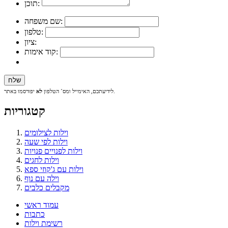
תוכן:
שם משפחה:
טלפון:
ציון:
קוד אימות:
יפורסמו באתר.
לידיעתכם, האימייל ומס´ הטלפון
לא
קטגוריות
וילות לצילומים
וילות לפי שעה
וילות לפנויים פנויות
וילות לחגים
וילות עם ג'קוזי ספא
וילה עם נוף
מקבלים כלבים
עמוד ראשי
כתבות
רשימת וילות