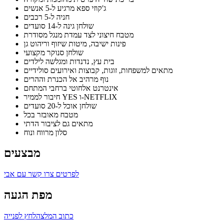
ג'קוזי ספא מרגיע ל-5 אנשים
חניה ל-5 רכבים
שולחן גינה ל-14 סועדים
מטבח חיצוני לצד עמדת מנגל מסודרת
פינות ישיבה, מיטות שיזוף וריהוט גן
שולחן סנוקר מקצועי
בית עץ, נדנדות ומגלשה לילדים
מתאים למשפחות, זוגות, קבוצות ואירועים סולידיים
נוף מרהיב אל הכנרת וההרים
אינטרנט אלחוטי ברחבי המתחם
חיבור לממיר YES ו-NETFLIX
שולחן אוכל ל-20 סועדים
מטבח מאובזר בכל
מתאים גם לציבור הדתי
סלון מרווח ונוח
מבצעים
לפרטים צרו קשר עם אבי
מפת הגעה
כתוב המלצה
לחץ לפנייה