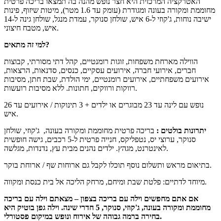
האטרקציה המרכזית היא חצר נופש מהנה בה תמצאו בריכה פרטית
מחוממת ומקורה בעונה ומגודרת (עומק עד 1.6 מטר), מיטות שיזוף, פינות
ישיבה נוחות, ג'קוזי ל-6 איש, שולחן סנוקר, עמדת מנגל, שולחן גינה ל-14
איש, מטבח חיצוני.
למי זה מתאים?
הווילה מארחת משפחות, זוגות רומנטיים, קהל דתי מסורתי, קבוצות
חברים, אירועי חברה, אירועים עסקיים, כנסים, סדנאות, הרצאות,
אירועים משפחתיים, אירועים רומנטיים, ימי הולדת, שבת חתן, מסיבות
רווקות ורווקים, חתונות. ללא מסיבות רועשות.
נופש עם לינה עד 23 מבוגרים או ילדים + 3 תינוקות / אירועים עד 26
איש.
יתרונות בולטים :
בריכה פרטית מחוממת ומקורה בעונה, ג'קוזי, שולחן
סנוקר, ערוצי יס, נטפליקס, חנייה פרטית ל-5 רכבים, גישה חופשית
לאינטרנט, מגהץ. ילדים נהנים מבית עץ, נדנדות, מגלשה.
בתיאום מראש ותשלום נוסף תוכלו לקבל גם ארוחות שף / ארוחת בוקר.
מיוחד לדתיים: פלטת שבת ומיחם, מרחק הליכה אל בית כנסת ומקווה.
אם אתם מחפשים וילה עם בריכה בצפון – מצאתם וילה עם בריכה
מחוממת ומקורה בעונה, ג'קוזי, סנוקר, 5 חדרי שינה. וילה גפן בוטיק היא
בחירה ברמה גבוהה של אירוח ונופש במיקום פסטורלי.