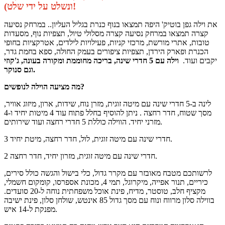
ונשלט על ידי שלט)!
את וילה גפן בוטיק' היפה תמצאו בנוף כנרת בגליל העליון.. במרחק נסיעה
קצרה תמצאו במרחק נסיעה קצרה מסלולי טיול, תצפיות נוף, מסעדות
טובות, אתרי מורשת, מרכזי קניות, פעילויות לילדים, אטרקציות בחופי
הכנרת ופארק הירדן, תצפיות ציפורים בעמק החולה, ספא בחמת גדר,
יקבים ועוד.
וילה עם 5 חדרי שינה, בריכה מחוממת ומקורה בעונה, ג'קוזי
וגם סנוקר.
מה מציעה הוילה לנופשים?
לינה ב-5 חדרי שינה עם מיטה זוגית, מזרן נוח, שידות, ארון, מיזוג אוויר,
מסך שטוח, חדר רחצה . ניתן להוסיף בחלל פתוח עוד 4 מיטות יחיד ו-4
מזרני יחיד. הווילה כוללת 5 חדרי רחצה ועוד שירותים.
3 חדרי שינה עם מיטה זוגית, לול, חדר רחצה, מיטת יחיד.
2 חדרי שינה עם מיטה זוגית, מזרון יחיד, חדר רחצה.
לרשותכם מטבח מאובזר עם מקרר גדול, כלי בישול והגשה כולל סירים,
כיריים, תנור אפייה, מיקרוגל, תמי 4, מכונת אספרסו, קומקום חשמלי,
מקציף חלב, טוסטר, מדיח, פינת אוכל משפחתית נוחה ל-20 סועדים.
בווילה סלון מרווח ונוח עם מסך גדול 85 אינטש, שולחן סלון, פינת ישיבה
מפנקת ל-14 איש.