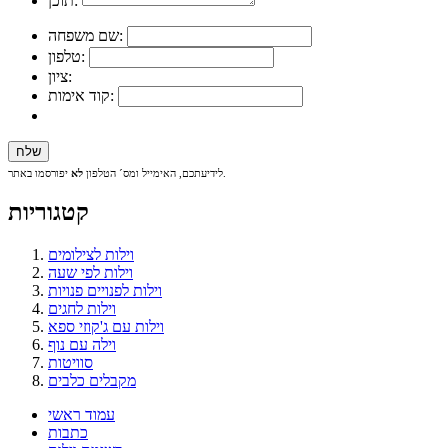
תוכן:
שם משפחה:
טלפון:
ציון:
קוד אימות:
יפורסמו באתר.
לידיעתכם, האימייל ומס´ הטלפון
לא
קטגוריות
וילות לצילומים
וילות לפי שעה
וילות לפנויים פנויות
וילות לחגים
וילות עם ג'קוזי ספא
וילה עם נוף
סוויטות
מקבלים כלבים
עמוד ראשי
כתבות