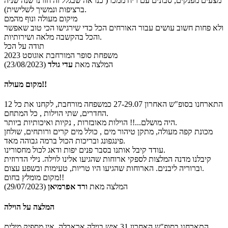
מצעים מפנקים, סבונים עם ריח ממכר( כנראה שבגלל זה חזרנו שנה שניה
ברציפות ונמשיך לשלישית).
מיקום מעולה ונוף מהמם
ולא פחות חשוב עושים עבור האורחים הכל כדי שירגישו הכי טוב שאפשר
והכל בהקשבה מלאה ושירותיות.
תודה על הכל
משפחת סופר המורחבת אוגוסט 2023
המלצה מאת
עדי גולד
(23/08/2023)
מקום מעולה!!
התארחנו בסופ"ש האחרון 27-29.07 כמשפחה מורחבת, לקחנו את כל 12
החדרים, שתי הוילות , כל המתחם.
היה מושלם...!! הוילות מאובזרות , נקיות ואיכותיות ביותר.
מכונת קפה מעולה, מתקן טיהור מים , כולל מים קרים ורותחים, שולחן
פינגפונג ובריכות הכול ברמה גבוהה מאד.
עודד קיבל אותנו בסבר פנים יפות ודאג לכול מחסורינו.
קיבלנו מדנה המלצות לספקי ארוחות שהגיעו אלינו לוילה. נילי הדרוזית
וברוריה ליבנים. הארוחות שהגיעו היו טריות, טעימות ובשפע עצום.
מקום מומלץ בחום!!
המלצה מאת
ורד אפרמיאן
(29/07/2023)
המלצה על הוילה
התארחנו בסופ"ש האחרון 31 איש בוילה אראבלה, אין מספיק מילים