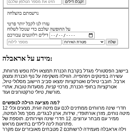
קבלו דילים!
נרשמתם בהצלחה
עזרו לנו לקבל יותר פרטי
על החופשה שלכם כדי שנוכל לשלוח
דילים רלוונטים עבורכם
שלח
מידע על אראבלה:
ביישוב הפסטורלי מגדל בקרבת הכנרת תמצאו וילת נופש מרווחת,
עשירה בפינוקים ויפהפייה. הווילה משקיפה על נוף הכנרת ומצוק
ארבל. חובבי טיולים ואטרקציות ימצאו סביב היישוב מסלולי טיול,
אטרקציות בחופי הכנרת, מרכזי קניות, מסעדות טובות, אתרי
מורשת, טיולי טרקטורונים ועוד.
?
מה מציעה הוילה לנופשים
12 חדרי שינה מרווחים ממתינים לכם עם מיטה זוגית, מצעים וכלי
מיטה נוחים, מזרן אורתופדי, שידות, ארון לבגדים, מסך מול המיטה,
ממיר עם מבחר ערוצים. 12 חדרי שינה ושירותים. תוספת של
פתרונות לינה לילדים בתיאום מראש.
וילה אראבלה מעמידה לרשותכם 2 מטבחים מאובזרים עם מקרר