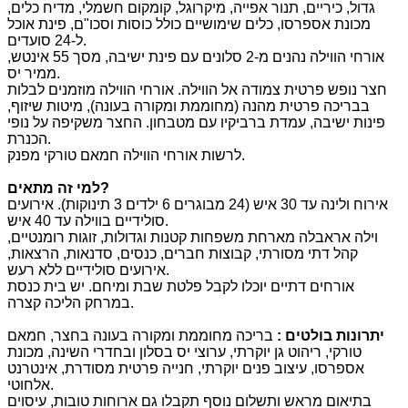
גדול, כיריים, תנור אפייה, מיקרוגל, קומקום חשמלי, מדיח כלים,
מכונת אספרסו, כלים שימושיים כולל כוסות וסכו"ם, פינת אוכל
ל-24 סועדים.
אורחי הווילה נהנים מ-2 סלונים עם פינת ישיבה, מסך 55 אינטש,
ממיר יס.
חצר נופש פרטית צמודה אל הווילה. אורחי הווילה מוזמנים לבלות
בבריכה פרטית מהנה (מחוממת ומקורה בעונה), מיטות שיזוף,
פינות ישיבה, עמדת ברביקיו עם מטבחון. החצר משקיפה על נופי
הכנרת.
לרשות אורחי הווילה חמאם טורקי מפנק.
?
למי זה מתאים
אירוח ולינה עד 30 איש (24 מבוגרים 6 ילדים 3 תינוקות). אירועים
סולידיים בווילה עד 40 איש.
וילה אראבלה מארחת משפחות קטנות וגדולות, זוגות רומנטיים,
קהל דתי מסורתי, קבוצות חברים, כנסים, סדנאות, הרצאות,
אירועים סולידיים ללא רעש.
אורחים דתיים יוכלו לקבל פלטת שבת ומיחם. יש בית כנסת
במרחק הליכה קצרה.
יתרונות בולטים
:
בריכה מחוממת ומקורה בעונה בחצר, חמאם
טורקי, ריהוט גן יוקרתי, ערוצי יס בסלון ובחדרי השינה, מכונת
אספרסו, עיצוב פנים יוקרתי, חנייה פרטית מסודרת, אינטרנט
אלחוטי.
בתיאום מראש ותשלום נוסף תקבלו גם ארוחות טובות, עיסוים