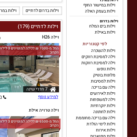
וילות במרכז
וילות במישור החוף
וילות בדרום לדתיים
וילות במר
וילות בעמק האלה
וילות בדרום
וילות לדתיים (179)
וילות בים המלח
וילות באילת
וילה H26
ו
לפי קטגוריות
החל מ-‏7000 ₪ ללי
וילות להשכרה
הקרוב
וילה למסיבת רווקים
וילה למסיבת רווקות
וילות נופש
מלונות בוטיק
וילות למסיבות
וילה עם בריכה
7 חדרי שינה
וילות לאירועים
למידע נוסף
ה
וילה למשפחות
וילות יוקרתיות
וילה טרויה אילת
וילות לחתונה
ו
וילה עם בריכה מחוממת
החל מ-‏6500 ₪ ללי
וילות לימי הולדת
הקרוב
וילות אירוח
וילות מפוארות