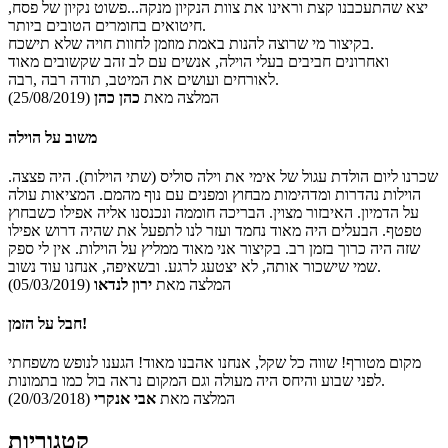
יצא שהתעכבנו קצת וראינו את צוות הנקיון מנקה...פשוט נקיון של פסח,
חיטואים בחומרים הטובים ביותר.
בקיצור מי שרוצה להנות באמת מוזמן לחוות חויה שלא תישכח.
ואחרונים חביבים בעלי הוילה, אנשים עם לב זהב שקשובים מאוד
לאורחים ועושים את המיטב, תודה רבה ,רבה.
המלצה מאת
כהן כהן
(25/08/2019)
משוב על הוילה
שכרנו ליום הולדת עגול של אימי את וילה סוליס (שתי הוילות). היה פצצה.
הוילות נהדרות ומדהימות מבחוץ ומפנים עם נוף מהמם. המציאות עולה
על הדמיון. האיבזור מצוין. הבריכה חוממה ונכנסנו אליה אפילו כשבחוץ
טפטף. הבעלים היה מאוד נחמד ועזר לנו לתפעל את שהיה דרוש אפילו
שזה היה כרוך בזמן רב. בקיצור אני מאוד ממליץ על הוילות. אין לי ספק
שמי שישכור אותה, לא יצטעג לרגע. ובשאיפה, אנחנו עוד נשוב.
המלצה מאת
ירון לנדאו
(05/03/2019)
חבל על הזמן!
מקום מטורף! שווה כל שקל, אנחנו אהבנו מאוד! הגענו לנופש משפחתי
לפני שבוע והיחס היה מעולה וגם המקום נראה בול כמו בתמונות.
המלצה מאת
אבי אנקרי
(20/03/2018)
קטגוריות