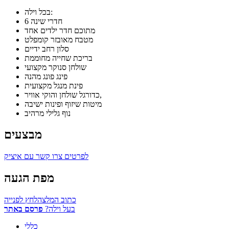
בכל וילה:
6 חדרי שינה
מתוכם חדר ילדים אחד
מטבח מאובזר קומפלט
סלון רחב ידיים
בריכת שחייה מחוממת
שולחן סנוקר מקצועי
פינג פונג מהנה
פינת מנגל מקצועית
כדורגל שולחן והוקי אוויר,
מיטות שיזוף ופינות ישיבה
נוף גלילי מרהיב
מבצעים
לפרטים צרו קשר עם איציק
מפת הגעה
כתוב המלצה
לחץ לפנייה
בעל וילה?
פרסם באתר
כללי