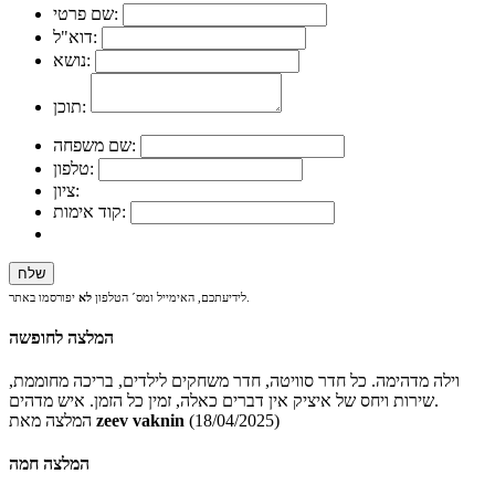
שם פרטי:
דוא"ל:
נושא:
תוכן:
שם משפחה:
טלפון:
ציון:
קוד אימות:
יפורסמו באתר.
לידיעתכם, האימייל ומס´ הטלפון
לא
המלצה לחופשה
וילה מדהימה. כל חדר סוויטה, חדר משחקים לילדים, בריכה מחוממת,
שירות ויחס של איציק אין דברים כאלה, זמין כל הזמן. איש מדהים.
(18/04/2025)
zeev vaknin
המלצה מאת
המלצה חמה