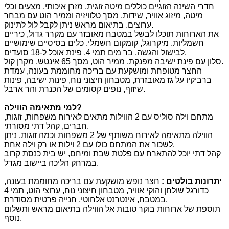
חדרי השינה הזוגיים כוללים מיטה זוגית, מזרן איכותי, מצעים וכלי
מיטה, מיזוג אוויר, שידות, מסך טלוויזיה וממיר הוט עם מבחר
ערוצים. בתיאום מראש ניתן לקבל לול לתינוק.
את הארוחות תוכלו לבשל במטבח מאובזר עם מקרר גדול, כיריים
חשמליות, מיקרוגל, קומקום חשמלי, כלים בסיסיים שימושיים
לבישול והגשה, בר מים תמי 4, פינת אוכל ל-18 סועדים.
סלון עם פינת ישיבה מפנקת, ממיר הוט, מסך 65 אינטש, מקרן קול.
החצר מטופחת ומושקעת עם בריכה מחוממת בעונה, עמדת
ברביקיו על גז מאובזרת, מטבחון חיצוני נוח, פינות ישיבה, פינות
שיזוף, נופים קסומים של הכנרת והר ארבל.
?
למי מתאימה הווילה
מתחם וילה סוליס עם 2 הווילות מתאים לאירוח משפחות, זוגות,
חברים, קהל דתי מסורתי.
הווילה מתאימה לאירוח משותף של 2 משפחות וכמה זוגות. ניתן
לשכור את המתחם כולו עם 2 וילות או רק וילה אחת.
קהל דתי יוכל להתארח עם פלטת שבת ומיחם, יש בית כנסת קרוב
במרחק הליכה ביישוב מגדל.
יתרונות בולטים
:
חצר נופש מושקעת עם בריכה מחוממת בעונה,
כדורגל שולחן והוקי אוויר, מטבחון חיצוני נוח, ערוצי הוט, תמי 4
במטבח, אינטרנט אלחוטי, חנייה פרטית מסודרת.
תוספת של ארוחות בוקר טובות אל הווילה בתיאום מראש ותשלום
נוסף.