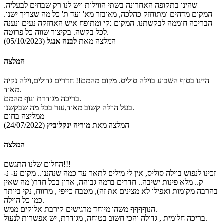
שהינו בתקופה האחרונה בשתי הווילות ויש לנו רק שבחים לבעליה.
המקום מדהים ומתוחזק כהלכה, מאובזר מא' ועד ת' כל מה שצריך ישנו.
הבריכה חוממה לבקשתנו. המקום נקי ומתופח איש האחזקה נעים ונענה
לכל בקשה. בקיצור שווה כל פרוטה.
המלצה מאת
לבנה אנגל
(05/10/2023)
המלצה
היינו בסוף השבוע בוילה סוליס. מקום מהמם!! חדרים גדולים,וילה נקיה
מאוד.
בריכה מגודרת ונוף מהמם.
בעל הוילה קשוב מאוד,עזר בכל מה שבקשנו.
ממליצה בחום
המלצה מאת
מוריה ינקלוביץ
(24/07/2022)
המלצה
החלום שלנו התגשם!!!
זכינו לנפוש בוילה סוליס, אין לי מילים לתאר עד כמה שנהננו.. מקום ע- נ-
ק.. מלא פינות ישיבה.. חדרים ברמה גבוהה, ארון בכל חדר( מה שאין
בהרבה מקומות ואפילו לא מצינים את זה), מטבח כייפי , מרווח, נקי ביותר
כמו כל הוילה.
הנוףףףף משהו מיוחד מרגישים קירבת אלוקים ממש.
בריכה חלומית , גדולה והכי חשוב בטוחה, מגודרת, יש אפשרות לנעול.