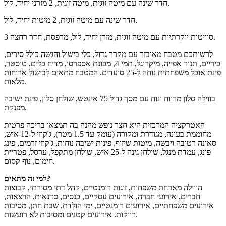
חדר שינה עם מיטה זוגית, מיטה זוגית, 2 מזרני יחיד, לול.
חדר שינה עם מיטה זוגית, 2 מיטות יחיד, לול.
3 סוויטות יוקרתיות עם מיטה זוגית, מזרן יחיד, לול, מרפסת, חדר רחצה.
לרשותכם מטבח מאובזר עם מקרר גדול, כלי בישול והגשה כולל סירים,
כיריים, תנור אפייה, מיקרוגל, תמי 4, מכונת אספרסו, מדיח כלים, טוסטר,
פינת אוכל משפחתית נוחה ל-25 סועדים. המטבח מתאים לבישול ארוחות
מלאות.
בווילה סלון מרווח ונוח עם מסך גדול 75 אינטש, שולחן סלון, פינת ישיבה
מפנקת.
האטרקציה המרכזית היא חצר נופש מהנה בה תמצאו בריכה פרטית
מחוממת בעונה, מגודרת ומקורה (עומק עד 1.5 מטר), ג'קוזי ל-12 איש,
סאונה רטובה ויבשה, מיטות שיזוף, פינות ישיבה נוחות, ג'קוזי זרמים, פינג
פונג, עמדת מנגל, שולחן גינה ל-25 איש, שולחן מתקפל, ערסל, פטריית
חימום, נוף קסום.
למי זה מתאים?
הווילה מארחת משפחות, זוגות רומנטיים, קהל דתי מסורתי, קבוצות
חברים, אירועי חברה, אירועים עסקיים, כנסים, סדנאות, הרצאות,
אירועים משפחתיים, אירועים רומנטיים, ימי הולדת, שבת חתן, מסיבות
רווקות. אירועים קטנים ומסיבות לא רועשות.