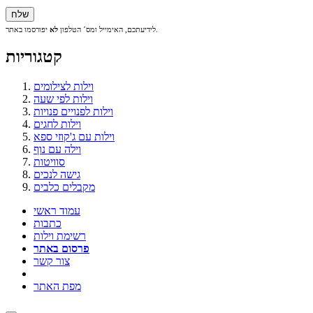
יפורסמו באתר.
לידיעתכם, האימייל ומס´ הטלפון
לא
קטגוריות
וילות לצילומים
וילות לפי שעה
וילות לפנויים פנויות
וילות לחגים
וילות עם ג'קוזי ספא
וילה עם נוף
סוויטות
גישה לנכים
מקבלים כלבים
עמוד ראשי
כתבות
רשימת וילות
פרסום באתר
צור קשר
מפת האתר