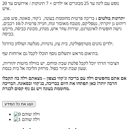
נופש עם לינה עד 25 מבוגרים או ילדים + 7 תינוקות / אירועים עד 20
איש.
יתרונות בולטים :
בריכה פרטית מחוממת בעונה, ג'קוזי, סאונה, פינג פונג,
ריהוט גן יוקרתי, נטפליקס, מטבח מאובזר ונוח, חנייה פרטית ל-10 רכבים,
גישה חופשית לאינטרנט, שירות עוזר איש, מגהץ, מכונת כביסה, מייבש
כביסה.
ילדים נהנים מטרמפולינה, בית עץ, נדנדות, מגלשה ושולחן כדורגל.
בתיאום מראש ותשלום נוסף תוכלו לקבל גם ארוחות שף.
הציבור הדתי יוכל לקבל פלטת שבת ומיחם. יש בווילה מיטות יהודיות,
שעון שבת וכיור כפול. מרחק הליכה אל בית כנסת.
אם אתם מחפשים וילה עם בריכה וג'קוזי בצפון – מצאתם וילה בה תקבלו
הרבה יותר! כאן תפתחו את היום בבריכה, בג'קוזי ובסאונה. הבריכה
מחוממת בעונה ויש גם נוף קסום לכנרת.
הצג את כל המידע