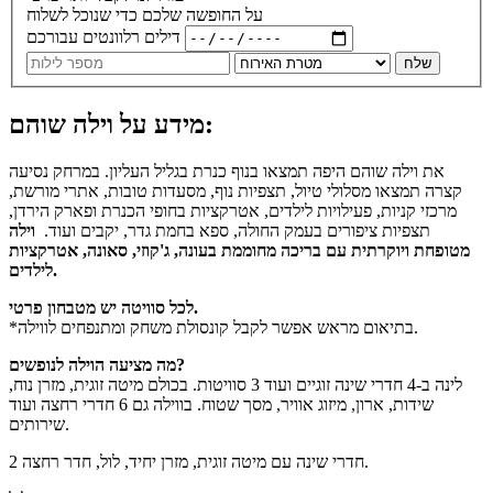
על החופשה שלכם כדי שנוכל לשלוח
דילים רלוונטים עבורכם
שלח
מידע על וילה שוהם:
את וילה שוהם היפה תמצאו בנוף כנרת בגליל העליון. במרחק נסיעה
קצרה תמצאו מסלולי טיול, תצפיות נוף, מסעדות טובות, אתרי מורשת,
מרכזי קניות, פעילויות לילדים, אטרקציות בחופי הכנרת ופארק הירדן,
תצפיות ציפורים בעמק החולה, ספא בחמת גדר, יקבים ועוד.
וילה
מטופחת ויוקרתית עם בריכה מחוממת בעונה, ג'קוזי, סאונה, אטרקציות
לילדים.
לכל סוויטה יש מטבחון פרטי.
*בתיאום מראש אפשר לקבל קונסולת משחק ומתנפחים לווילה.
מה מציעה הוילה לנופשים?
לינה ב-4 חדרי שינה זוגיים ועוד 3 סוויטות. בכולם מיטה זוגית, מזרן נוח,
שידות, ארון, מיזוג אוויר, מסך שטוח. בווילה גם 6 חדרי רחצה ועוד
שירותים.
2 חדרי שינה עם מיטה זוגית, מזרן יחיד, לול, חדר רחצה.