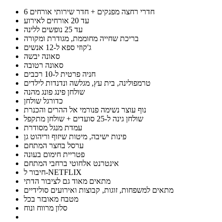
6 חדרי רחצה מפנקים + חדר שירותי אורחים
עד 20 אורחים לאירוע
עד 25 נופשים ללינה
בריכת שחייה מחוממת, מגודרת ומקורה
ג'קוזי ספא ל-12 אנשים
סאונה יבשה
סאונה רטובה
חניה פרטית ל-10 רכבים
טרמפולינה, בית עץ, מגלשה ונדנדות לילדים
שולחן פינג פונג מהנה
כדורגל שולחן
נוף עוצר נשימה פנורמי אל ההרים והכנרת
שולחן גינה ל-25 סועדים + שולחן מתקפל
עמדת מנגל מסודרת
פינות ישיבה, מיטות שיזוף וריהוט גן
ערסל בחצר המתחם
פטריית חימום בעונה
אינטרנט אלחוטי ברחבי המתחם
חיבור ל-NETFLIX
מתאים מאוד גם לציבור הדתי
מתאים למשפחות, זוגות, קבוצות ואירועים סולידיים
מטבח מאובזר בכל
סלון מרווח ונוח