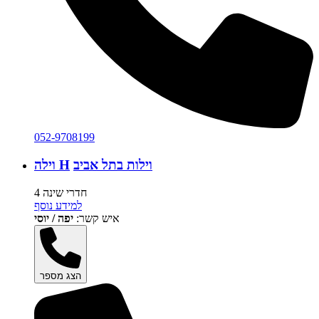
052-9708199
וילות בתל אביב
וילה H
4 חדרי שינה
למידע נוסף
איש קשר:
יפה / יוסי
הצג מספר