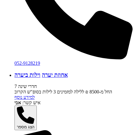
052-9128219
אחוזת יערה
וילות ביערה
7 חדרי שינה
החל מ-‏8500 ₪ ללילה למזמינים 3 לילות בסופ"ש הקרוב
למידע נוסף
איש קשר:
אבי
הצג מספר