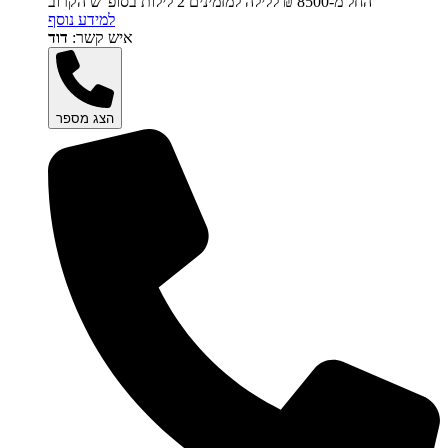
החל מ-‏8500 ₪ ללילה למזמינים 2 לילות בסופ"ש הקרוב
למידע נוסף
איש קשר:
דוד
הצג מספר