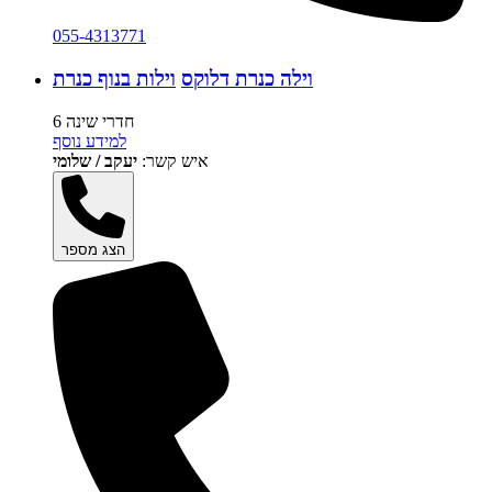
055-4313771
וילה כנרת דלוקס
וילות בנוף כנרת
6 חדרי שינה
למידע נוסף
איש קשר:
יעקב / שלומי
הצג מספר