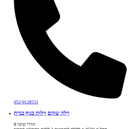
052-9128531
וילה שוהם
וילות בנוף כנרת
8 חדרי שינה