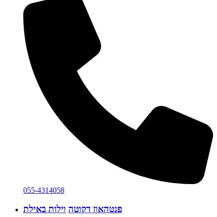
055-4314058
פנטהאוז דקוטה
וילות באילת