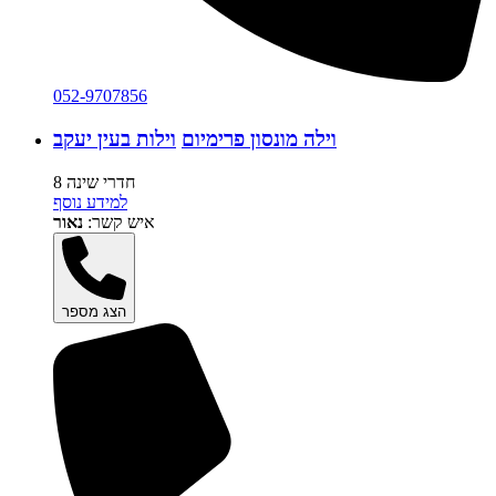
052-9707856
וילה מונסון פרימיום
וילות בעין יעקב
8 חדרי שינה
למידע נוסף
איש קשר:
נאור
הצג מספר