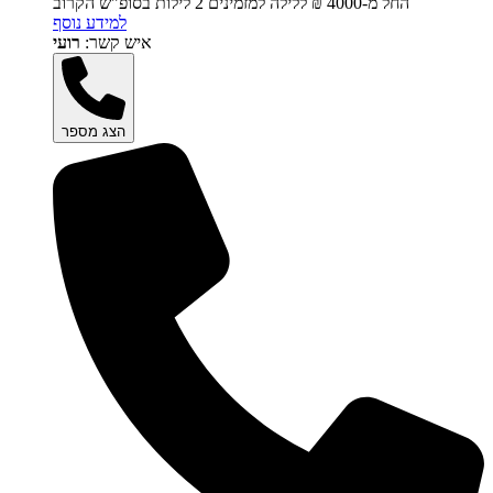
החל מ-‏4000 ₪ ללילה למזמינים 2 לילות בסופ"ש הקרוב
למידע נוסף
איש קשר:
רועי
הצג מספר