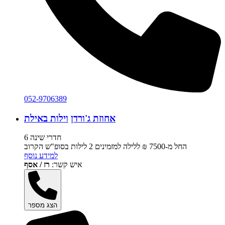
052-9706389
אחוזת ג'ורדן
וילות באילת
6 חדרי שינה
החל מ-‏7500 ₪ ללילה למזמינים 2 לילות בסופ"ש הקרוב
למידע נוסף
איש קשר:
רז / אסף
הצג מספר