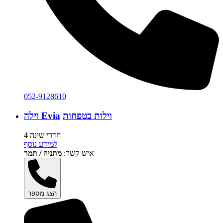
052-9128610
וילות בטפחות
וילה Evia
4 חדרי שינה
למידע נוסף
איש קשר:
מתניה / תמר
הצג מספר