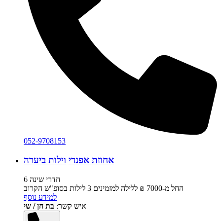
052-9708153
אחוזת אפנדי
וילות ביערה
6 חדרי שינה
החל מ-‏7000 ₪ ללילה למזמינים 3 לילות בסופ"ש הקרוב
למידע נוסף
איש קשר:
בת חן / שי