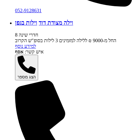
052-9128631
וילה מצודת דוד
וילות בגפן
8 חדרי שינה
החל מ-‏9000 ₪ ללילה למזמינים 3 לילות בסופ"ש הקרוב
למידע נוסף
איש קשר:
אסף
הצג מספר