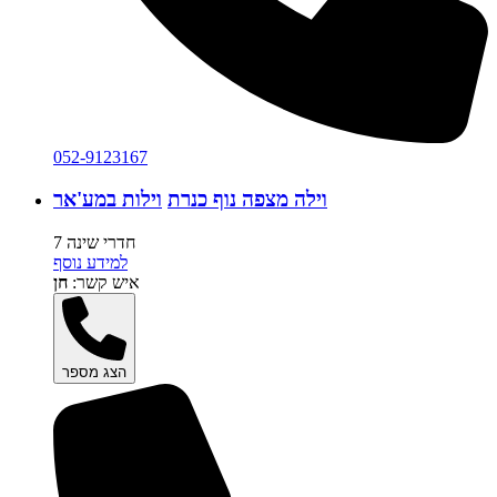
052-9123167
וילה מצפה נוף כנרת
וילות במע'אר
7 חדרי שינה
למידע נוסף
איש קשר:
חן
הצג מספר