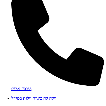
052-9170966
וילה לה כינרה
וילות במגדל