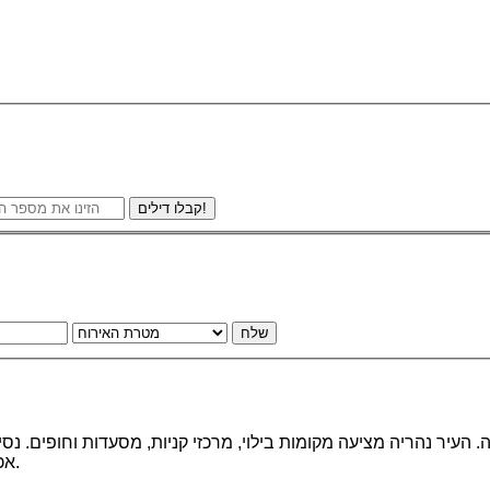
קבלו דילים!
שלח
העיר נהריה מציעה מקומות בילוי, מרכזי קניות, מסעדות וחופים. נס
אכזיב, אתר ראש הנקרה, בצת, נחל כזיב, מבצר יחיעם, אגם המונפורט.