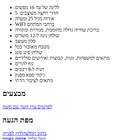
ללינה של עד 16 נופשים
5 חדרי רחצה מעוצבים
אירוח מגיל 25 ומעלה
WIFI ברחבי המתחם
בריכת שחייה גדולה מחוממת, מגודרת ומקורה
שולחן גינה ל-12 סועדים
סלון מעוצב
מטבח מאובזר בכל
שולחן פינג פונג
מתאים למשפחות, זוגות, קבוצות ואירועים סולידיים.
נוף להרים
חניה ל-8 רכבים
ג'קוזי ספא מפנק
מתאים לציבור הדתי
מבצעים
לפרטים צרו קשר עם משה
מפת הגעה
כתוב המלצה
לחץ לפנייה
בעל וילה?
פרסם באתר