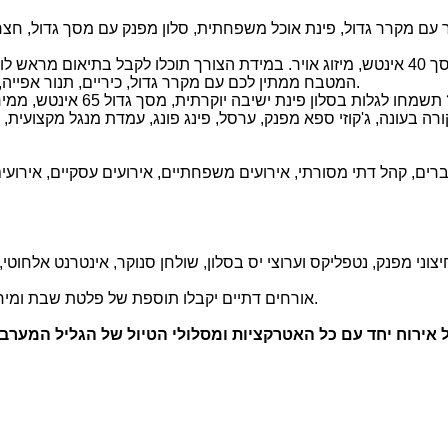
ה, 5 חדרי רחצה, מטבח מאובזר עם מקרר גדול, פינת אוכל משפחתית, סלון מפנק עם מס
המטבח ממתין לכם עם מקרר גדול, כיריים, תנור אפייה, מיקרוגל, מיני בר מים, כלים לבישול והגשה, פינת אוכל ל-12 סועדים.
צוני מפנק, נטפליקס וערוצי יס בסלון, שולחן סנוקר, אינטרנט אלחוט
אורחים דתיים יקבלו תוספת של פלטת שבת ומיחם. האחוזה כוללת 2 כיורים ושעון שבת. יש בית כנסת במרחק הליכה.
 אירוח יחד עם כל האטרקציות ומסלולי הטיול של הגליל המערבי