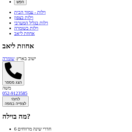
וילות - עמוד הבית
וילות בצפון
וילות בגליל המערבי
וילות בשומרה
אחוזת ליאב
אחוזת ליאב
ישוב בארץ:
שומרה
הצג מספר
משה
052-9123585
לחץ/י
לצפייה במפה
מה בוילה?
6 חדרי שינה מרווחים