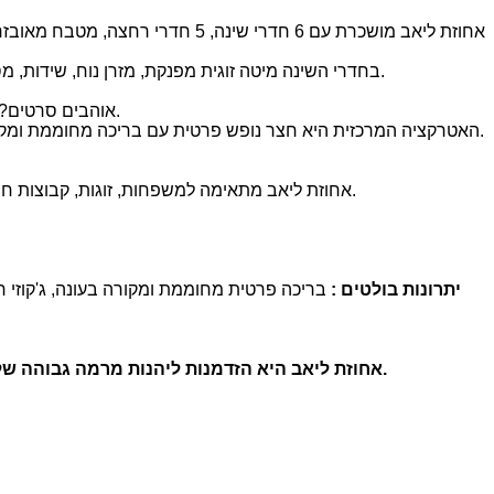
אחוזת ליאב מושכרת עם 6 חדרי שינ
בחדרי השינה מיטה זוגית מפנקת, מזרן נוח, שידות, מסך 40 אינטש, מיזוג אויר. במידת הצורך תוכלו לקבל בתיאום מראש לול לתינוק או מזרנים נוספים. ב-2 חדרי שינה תיהנו מחדר רחצה צמוד.
אוהבים סרטים? תשמחו לגלות בסלון פינת ישיבה יוקרתית, מסך גדול 65 אינטש, ממיר יס עם מבחר ערוצים וסרטים, נטפליקס, שולחן סנוקר, יציאה לחצר.
האטרקציה המרכזית היא חצר נופש פרטית עם בריכה מחוממת ומקורה בעונה, ג'קוזי ספא מפנק, ערסל, פינג פונג, עמדת מנגל מקצועית, מיטות שיזוף, פינות ישיבה, מקרר, טאבון, מכונת ברד, נוף גלילי קסום.
אחוזת ליאב מתאימה למשפחות, זוגות, קבוצות חברים, קהל דתי מסורתי, אירועים משפחתיים, אירועים עסקיים, אירועים רומנטיים, כנסים, סדנאות, אירועי חברה, אירועי אירוסין, שבת חתן.
יתרונות בולטים
:
בריכה פרטית מחוממת ומקורה בעונה, ג'קוזי חי
.
אחוזת ליאב היא הזדמנות ליהנות מרמה גבוהה של