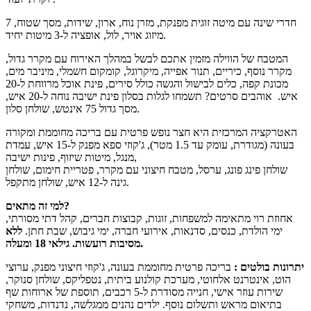
7 חדרי שינה עם מיטה זוגית מפנקת, מזרן נוח, ארון, שידות, מסך שטוח,
מיזוג אויר, לול, אופציה ל-3 מיטות יחיד.
המטבח של הווילה מזמין אתכם לבשל במהלך האירוח עם מקרר גדול,
מקרר נוסף, כיריים, תנור אפייה, מיקרוגל, קומקום חשמלי, מיניבר מים,
מכונת קפה, כלים לבישול והגשה כולל סירים, פינת אוכל מרווחת ל-20
איש. אוהבים סרטים? תשמחו לגלות בסלון פינת ישיבה נוחה ל-20 איש,
מסך גדול 75 אינטש, שולחן סלון.
האטרקציה המרכזית היא חצר נופש פרטית עם בריכה מחוממת ומקורה
בעונה (מגודרת, עומק עד 1.5 מטר), ג'קוזי ספא מפנק ל-15 איש, עמדת
מנגל, מיטות שיזוף, פינות ישיבה,
שולחן פינג פונג, ערסל, מטבח חיצוני עם מקרר, פטריית חימום, שולחן
גינה ל-12 איש, שולחן מתקפל.
למי זה מתאים?
אחוזת רוי מתאימה למשפחות, זוגות, קבוצות חברים, קהל דתי מסורתי,
ימי הולדת, כנסים, סדנאות, אירועי חברה, ימי גיבוש, שבת חתן.
ללא
מסיבות רועשות. גילאי 18 ומעלה.
יתרונות בולטים :
בריכה פרטית מחוממת בעונה, ג'קוזי חיצוני מפנק, ערוצי
הוט, אינטרנט אלחוטי, מערכת קולנוע ביתית, נטפליקס, שולחן סנוקר,
שירות עוזר אישי, חנייה מסודרת ל-5 רכבים, תוספת של ארוחות שף
בתיאום מראש ותשלום נוסף. ילדים נהנים ממגלשה, נדנדות, משחקי