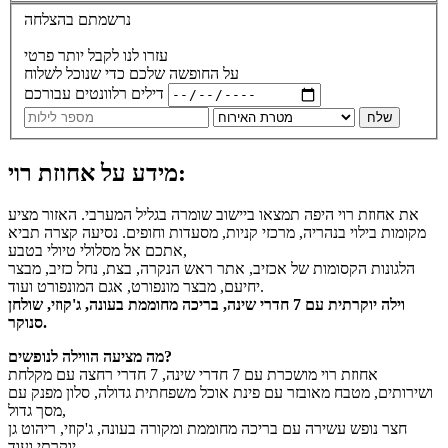
נרשמתם בהצלחה
עזרו לנו לקבל יותר פרטי
על החופשה שלכם כדי שנוכל לשלוח
דילים רלוונטים עבורכם
שלח
מידע על אחוזת רוי:
את אחוזת רוי היפה תמצאו ביישוב שומרה בגליל המערבי. האזור מציע
מקומות בילוי בנהריה, מרכזי קניות, מסעדות וחופים. נסיעה קצרה תביא
אתכם אל מסלולי טיולי בטבע,
הלגונות הקסומות של אכזיב, אתר ראש הנקרה, בצת, נחל כזיב, מבצר
יחיעם, מבצר מונפורט, אגם המונפורט ועוד.
וילה יוקרתית עם 7 חדרי שינה, בריכה מחוממת בעונה, ג'קוזי, שולחן
סנוקר.
מה מציעה הווילה לנופשים?
אחוזת רוי מושכרת עם 7 חדרי שינה, 7 חדרי רחצה עם מקלחת
ושירותים, מטבח מאובזר עם פינת אוכל משפחתית גדולה, סלון מפנק עם
מסך גדול,
חצר נופש עשירה עם בריכה מחוממת ומקורה בעונה, ג'קוזי, ריהוט גן
יוקרתי ועוד.