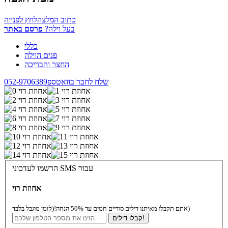
כתוב המלצה
לחץ לפנייה
בעל וילה?
פרסם באתר
כללי
פנים הוילה
החצר והבריכה
שלח לחבר בוואטספ
052-9706389
הרשמו לעדכוני SMS עבור
אחוזת רוי
(לזמן מוגבל בלבד)
אתם תקבלו מאיתנו דילים סודיים חמים עד 50% הנחה!
קבלו דילים!