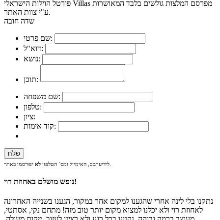
פורטל הוילות הישראלי Villas מפרסם המלצות גולשים בלבד המאושרות
ע"י צוות האתר.
שדה חובה
שם פרטי:
דוא"ל:
נושא:
תוכן:
שם משפחה:
טלפון:
ציון:
קוד אימות:
יפורסמו באתר.
לידיעתכם, האימייל ומס´ הטלפון
לא
נופש מושלם באחוזת רוי!
נתקנו בלי לינה אחרי שהגענו למקום אחר במקור, הגענו בשנייה האחרונה
לאחוזת רוי ולא יכלנו למצוא מקום יותר טוב מזה! מתחם נקי, אסתטי,
מעוצב ברמה גבוהה. נהנינו בכל רגע ולא רצינו לעזוב. מקום מעולה,