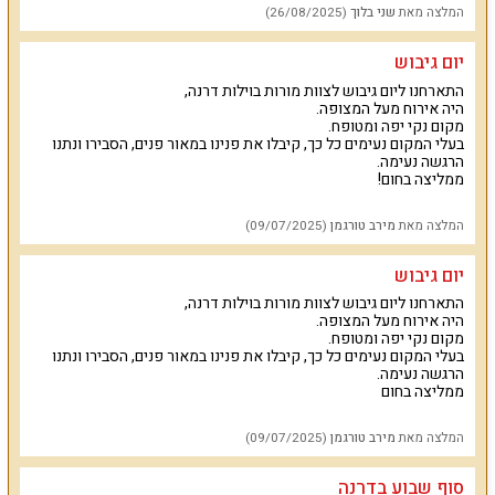
המלצה מאת
שני בלוך
(26/08/2025)
נופש עם לינה עד
30
איש
/
אירועים עד
100
איש
.
יתרונות בולטים
:
בריכה פרטית גדולה, ג'קוזי חיצוני מפנק, שולחנות
משחק, ערוצי יס, פלייסטיישן ומשחקים, אינטרנט אלחוטי, חנייה מסודרת,
יום גיבוש
בקבוק יין, פירות העונה, שוקולדים, תוספת של ארוחות ועיסויים בתיאום
מראש ותשלום נוסף.
התארחנו ליום גיבוש לצוות מורות בוילות דרנה,
היה אירוח מעל המצופה.
אורחים דתיים יקבלו תוספת של פלטת שבת ומיחם. יש בית כנסת באזור.
מקום נקי יפה ומטופח.
בעלי המקום נעימים כל כך, קיבלו את פנינו במאור פנים, הסבירו ונתנו
וילה יוקרה בגליל דרנה היא הזדמנות ליהנות מרמה גבוהה של אירוח
הרגשה נעימה.
במתחם נופש פרטי
.
אורחי הווילה נהנים מבריכה פרטית
,
ג
'
קוזי ענק
,
ממליצה בחום!
פלייסטיישן
,
סנוקר ועיצוב פנים מרהיב
.
הווילה מדהימה
!
המלצה מאת
מירב טורגמן
(09/07/2025)
יום גיבוש
התארחנו ליום גיבוש לצוות מורות בוילות דרנה,
היה אירוח מעל המצופה.
מקום נקי יפה ומטופח.
בעלי המקום נעימים כל כך, קיבלו את פנינו במאור פנים, הסבירו ונתנו
הרגשה נעימה.
ממליצה בחום
המלצה מאת
מירב טורגמן
(09/07/2025)
סוף שבוע בדרנה