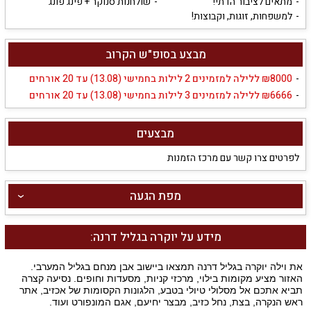
מתאים לציבור הדתי!
שולחנות סנוקר + פינג פונג
למשפחות, זוגות, וקבוצות!
מבצע בסופ"ש הקרוב
8000‏₪ ללילה למזמינים 2 לילות בחמישי (13.08) עד 20 אורחים
6666‏₪ ללילה למזמינים 3 לילות בחמישי (13.08) עד 20 אורחים
מבצעים
לפרטים צרו קשר עם מרכז הזמנות
מפת הגעה
מידע על יוקרה בגליל דרנה:
את וילה יוקרה בגליל דרנה תמצאו ביישוב אבן מנחם בגליל המערבי.
האזור מציע מקומות בילוי, מרכזי קניות, מסעדות וחופים. נסיעה קצרה
תביא אתכם אל מסלולי טיולי בטבע, הלגונות הקסומות של אכזיב, אתר
ראש הנקרה, בצת, נחל כזיב, מבצר יחיעם, אגם המונפורט ועוד.