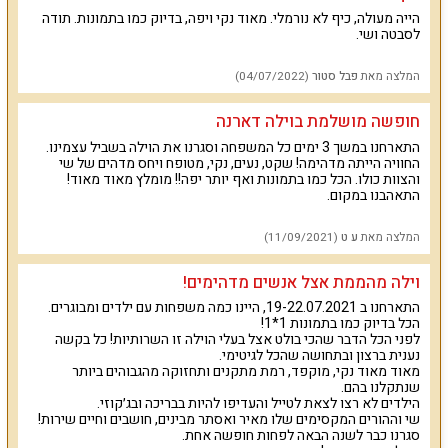
הייה מעולה, כיף לא נורמלי. מאוד נקי ויפה, בדיוק כמו בתמונות. תודה
לסבטה ושי.
המלצה מאת
פבל סטור
(04/07/2022)
חופשה מושלמת בוילה דארנה
התארחנו במשך 3 ימים כל המשפחה וסגרנו את הוילה בשביל עצמינו.
החוויה הייתה מדהימה! שקט, נעים, נקי, מטופח ויחס מדהים של שי
והצוות כולו. הכל כמו בתמונות ואף יותר יפה!! מומלץ מאוד מאוד!
התאהבנו במקום.
המלצה מאת
ע ט
(11/09/2021)
וילה מהממת אצל אנשים מדהימים!
התארחנו ב 19-22.07.2021, היינו כמה משפחות עם ילדים ומבוגרים.
הכל בדיוק כמו בתמונות 1*1!
לפני הכל הדבר שהכי בולט אצל בעלי הוילה זו השרותיות! כל בקשה
נענית ברצון ובתחושה שהכל לגיטימי.
מאוד מאוד נקי, מוקפד, רמת מתקנים ותחזוקה מהגבוהים ביותר
שנתקלנו בהם.
הילדים לא רצו לצאת לטייל והעדיפו להיות בבריכה ובג׳קוזי.
שי וההורים המקסימים שלו מאיר ואסתר מבינים, חושבים וחיים שירות!
סגרנו כבר לשנה הבאה לפחות חופשה אחת.