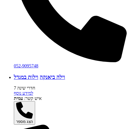
052-9095748
וילה ביאנקה
וילות במגדל
7 חדרי שינה
למידע נוסף
איש קשר:
עמית
הצג מספר