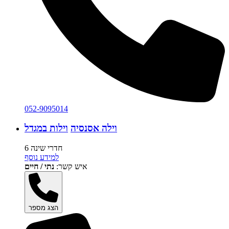
052-9095014
וילה אסנסיה
וילות במגדל
6 חדרי שינה
למידע נוסף
איש קשר:
נתי / חיים
הצג מספר