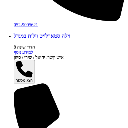
052-9095621
וילה סטארלייט
וילות במגדל
8 חדרי שינה
למידע נוסף
איש קשר:
יחיאל / שירי / סיוון
הצג מספר