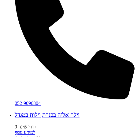
052-9096804
וילה אליה בכנרת
וילות במגדל
9 חדרי שינה
למידע נוסף