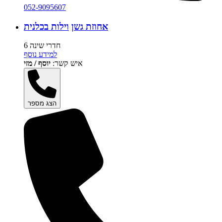
052-9095607
אחוזת גשן
וילות בכלנית
6 חדרי שינה
למידע נוסף
איש קשר:
יוסף / מזי
הצג מספר