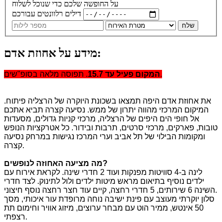
על החופשה שלכם כדי שנוכל לשלוח
דילים רלוונטים עבורכם
שלח
מידע על אחוזת אדם:
. תפוסה מלאה בסופ"שים.
המקום פעיל עד 15.7
את אחוזת אדם היפה תמצאו בשכונת היוקרה של הרצליה פיתוח.
המיקום המרכזי מהווה יתרון של ממש. נסיעה קצרה תביא אתכם
אל חופי הים היפים של הרצליה, מרכזי קניות גדולים, מסעדות
טובות, פארקים, מרכזי סרטים, תרבות ובידור. כל אטרקציות הנופש
ומקומות הבילוי של תל אביב וערי המרכז נגישות במרחק נסיעה
קצרה.
?
מה מציעה האחוזה לנופשים
לינה ב-4 סוויטות מפנקות ועוד 2 חדרי שינה. לקראת אירוח עם
ילדים נוסיף בתיאום מראש מיטות ילדים ולול לתינוק. לצד חדרי
השינה 6 שירותים, 5 חדרי רחצה, קיים עוד חצר רחצה נוסף חיצוני.
סלון יוקרתי מעוצב עם פינת ישיבה נוחה מרופדת עור איכותי, מסך
50 אינטש, ממיר הוט עם מבחר ערוצים, מיזוג אוויר וחימום תת
רצפתי.