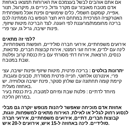
אם אתם אוהבים לבשל בעצמכם את הארוחות תמצאו באחוזת
אדם מטבח מאובזר עם מקרר גדול, כיריים גז, מיקרוגל, תנור
אפייה, קומקום חשמלי, כלים שימושיים ופינת אוכל משפחתית.
האטרקציה המרכזית במתחם היא חצר הנופש בה ממתינה לכם
בריכה מחוממת/מרעננת לפי העונה. לצד הבריכה מיטות שיזוף,
פינות ישיבה, גריל גז, עצי פרי.
?
למי זה מתאים
אירועים משפחתיים, אירועי חברה סולידיים, חופשות משפחתיות,
לינה עם ילדים, אירוח זוגי רומנטי, אירוח קבוצות חברים, סדנאות,
כנסים, הרצאות, אירוח דתי מסורתי עם בית כנסת קרוב ופלטת
שבת במטבח.
יתרונות בולטים
:
בריכה פרטית, מיטות שיזוף ופינות ישיבה, עצי
פרי, אינטרנט אלחוטי, חנייה פרטית מסודרת, סבונים ומגבות.
קיימת קומה תחתונה עם שולחן סנוקר, פינת ישיבה וטלוויזיה. יש
באחוזה מעלית.
מיוחד לדתיים : פלטת שבת ומיחם למטבח, בית כנסת בעיר
במרחק הליכה.
אחוזת אדם מוכיחה שאפשר ליהנות מנופש יוקרה גם מבלי
לנסוע רחוק לגליל או לאילת
.
האירוח מתאים למשפחות
,
זוגות
,
קבוצות חברים
,
דתיים
,
אירועים משפחתיים
,
אירועי חברה
.
סולידיים
.
לינה באחוזה ל
-15
איש
,
אירועים ל
-20
איש