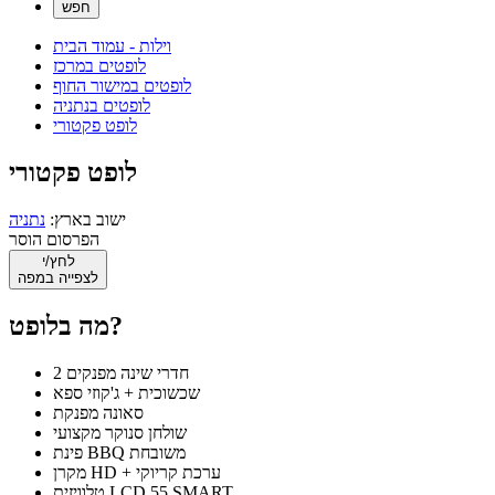
וילות - עמוד הבית
לופטים במרכז
לופטים במישור החוף
לופטים בנתניה
לופט פקטורי
לופט פקטורי
ישוב בארץ:
נתניה
הפרסום הוסר
לחץ/י
לצפייה במפה
מה בלופט?
2 חדרי שינה מפנקים
שכשוכית + ג'קוזי ספא
סאונה מפנקת
שולחן סנוקר מקצועי
פינת BBQ משובחת
מקרן HD + ערכת קריוקי
טלוויזית LCD 55 SMART