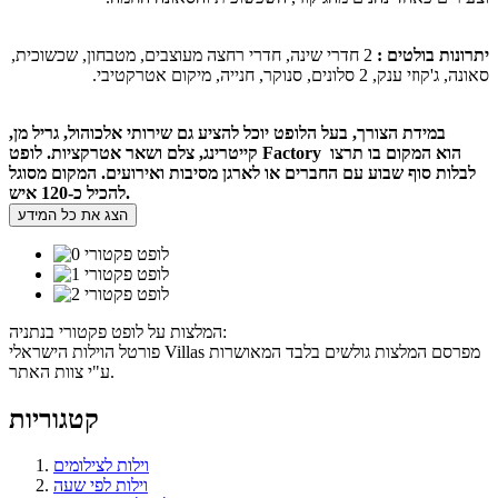
יתרונות בולטים :
2 חדרי שינה, חדרי רחצה מעוצבים, מטבחון, שכשוכית,
סאונה, ג'קוזי ענק, 2 סלונים, סנוקר, חנייה, מיקום אטרקטיבי.
במידת הצורך, בעל הלופט יוכל להציע גם שירותי אלכוהול, גריל מן,
קייטרינג, צלם ושאר אטרקציות. לופט Factory הוא המקום בו תרצו
לבלות סוף שבוע עם החברים או לארגן מסיבות ואירועים. המקום מסוגל
להכיל כ-120 איש.
הצג את כל המידע
המלצות על לופט פקטורי בנתניה:
פורטל הוילות הישראלי Villas מפרסם המלצות גולשים בלבד המאושרות
ע"י צוות האתר.
קטגוריות
וילות לצילומים
וילות לפי שעה