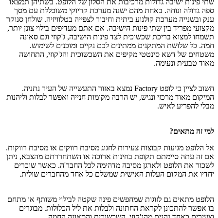
שתי פינות ישיבה גדולות מרכיבות את הסלון של הלופט. בשתיהן תמצאו
ספה גדולה ונוחה. באחת מהם ישנה מערכת קריוקי משוכללת עם מסך
ענק ובשנייה מערכת קולנוע ביתית וחיבור לצפייה בטלוויזיה. שולחן סנוקר
מקצועי מפריד בין שתי פינות הישיבה. אם אתם מעדיפים בילוי צונן יותר,
תשמחו למצוא בריכת שכשוכית לצד פינות הישיבה, ג'קוזי וגם סאונה
חמה. כל שלושת המתקנים ממתינים לכם נקיים ומוכנים לשימוש.
משטחים של דשא סינטטי מקיפים את השכשוכית והג'קוזי, התחושה
מאוד טבעית ונעימה.
חשוב לציין כי לופט Factory נמצא באזור התעשייה של העיר נתניה.
המיקום מאוד מרכזי ונגיש, יש הרבה מקומות חנייה ואפשר לבלות וליהנות
מבלי להפריע לאיש.
למי זה מתאים?
אל הלופט מגיעות קבוצות צעירות לחגוג מסיבת רווקים או מסיבת רווקות.
אם זה עתה סיימתם תקופת בחינות ארוכה או השתחררתם מהצבא, ניתן
לשכור את הלופט ולארגן מסיבה מדהימה לכל החבר'ה. כאשר שוכרים
יחדיו את המקום העלות האישית שמשלם כל אחד מהחברים שולית.
הלופט מתאים גם לזוגות שמחפשים פינה שקטה לבילוי משותף או מתחם
בו אפשר להתכונן לקראת החתונה ולבלות את ליל הכלולות. מבוגרים
וצעירים כאחד נהנים מהג'קוזי, השכשוכית והסאונה החמה.