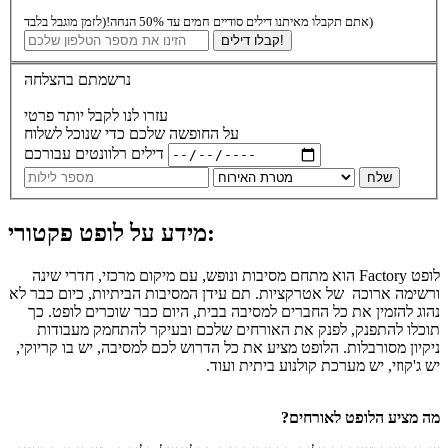
(לזמן מוגבל בלבד)
אתם תקבלו מאיתנו דילים סודיים חמים עד 50% הנחה!
קבלו דילים!
נרשמתם בהצלחה
עזרו לנו לקבל יותר פרטי
על החופשה שלכם כדי שנוכל לשלוח
דילים רלוונטים עבורכם
שלח
מידע על לופט פקטורי:
לופט Factory הוא מתחם מסיבות ונופש, עם מיקום מרכזי, חדרי שינה
ורשימה ארוכה של אטרקציות. תם עידן המסיבות הביתיות, כיום כבר לא
נהוג להזמין את כל החברים למסיבה בבית, היום כבר שוכרים לופט. כך
תוכלו להתפנק, לפנק את האורחים שלכם ובעיקר להתחמק מעבודות
ניקיון מסורבלות. הלופט מציע את כל הדרוש לכם למסיבה, יש בו קריוקי,
יש ג'קוזי, יש מערכת קולנוע ביתית ועוד.
מה מציע הלופט לאורחים?