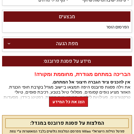
פינות ישיבה ומיטות שיזוף
נוף גלילי מדהים
מבצעים
הפרסום הוסר
מפת הגעה
מידע על פסגת פרובנס:
הבריכה במתחם מגודרת, מחוממת ומקורה!
אין להכניס ציוד הגברה חיצוני אל המתחם
.
את וילה פסגת פרובנס היפה תמצאו ביישוב מגדל בקרבת חופי הכנרת.
האזור מציע נופים קסומים, מסלולי טיול בטבע, רכיבת סוסים, טיולי
טרקטורונים, פעילויות לילדים, ספורט מים בכנרת, רפטינג בירדן, מסעדות
הצג את כל המידע
טובות, מרכזי קניות גדולים, אתרי מורשת וחוויות מיוחדות בראש פינה
ואגמון החולה.
אורחי הווילה מקבלים הטבות בחוף הירוק (חוף חוקוק).
המלצות על פסגת פרובנס במגדל:
מה מציעה הוילה לנופשים
?
הווילה כוללת 6 חדרי שינה מפוארים, 6 חדרי רחצה, 7 שירותים, סלון
פורטל הוילות הישראלי Villas מפרסם המלצות גולשים בלבד המאושרות ע"י צוות
מפנק עם מערכת קריוקי, מטבח מאובזר ומעוצב, חצר נופש עשירה עם