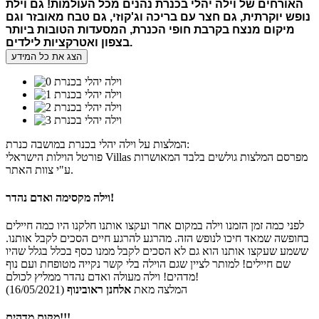
האורחים של וילה יהלי בכנרת נהנים מכל העולמות
!
גם וילת
נופש יוקרתית
,
גם חצר עם בריכה וג
'
קוזי
,
גם טבח מאובזר וגם
מיקום מנצח בקרבת חופי הכנרת
,
המסעדות הטובות ביותר
.
בצפון ואטרקציות לילדים
הצג את כל המידע
המלצות על וילה יהלי בכנרת במושבה כנרת:
פורטל הוילות הישראלי Villas מפרסם המלצות גולשים בלבד המאושרות
ע"י צוות האתר.
וילה מקסימה ואדם נהדר!
לפני כמה זמן הזמנו וילה במקום אחר ועקצו אותנו חלקנו היו כמה חיילים
בחופשה שמאד חיכו לנופש הזה. מהרגע להרגע חיים הסכים לקבל אותנו.
ששמע שעקצו אותנו הוא גם לא הסכים לקבל ממנו כסף בכלל בגלל שהיו
שם חיילים! למותר לציין שגם הוילה בלי קשר נקייה מטופחת ועם נוף
מדהים! וילה מעולה ואדם נהדר ממליץ לכולם!
המלצה מאת
אלחנן ראובינוף
(16/05/2021)
מקום מדהים!!!