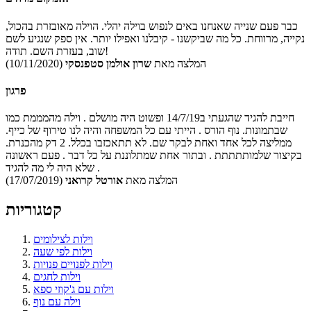
כבר פעם שנייה שאנחנו באים לנפוש בוילה יהלי. הוילה מאובזרת בהכול,
נקייה, מרווחת. כל מה שביקשנו - קיבלנו ואפילו יותר. אין ספק שנגיע לשם
שוב, בעזרת השם. תודה!
המלצה מאת
שרון אולמן סטפנסקי
(10/11/2020)
פרגון
חייבת להגיד שהגעתי ב14/7/19 ופשוט היה מושלם . וילה מהמממת כמו
שבתמונות. נוף הורס . הייתי עם כל המשפחה והיה לנו טירוף של כייף.
ממליצה לכל אחד ואחת לבקר שם. לא תתאכזבו בכלל. 2 דק מהכנרת.
בקיצור שלמותתתתת . ובתור אחת שמתלוננת על כל דבר . פעם ראשונה
שלא היה לי מה להגיד .
המלצה מאת
אורטל קרואני
(17/07/2019)
קטגוריות
וילות לצילומים
וילות לפי שעה
וילות לפנויים פנויות
וילות לחגים
וילות עם ג'קוזי ספא
וילה עם נוף