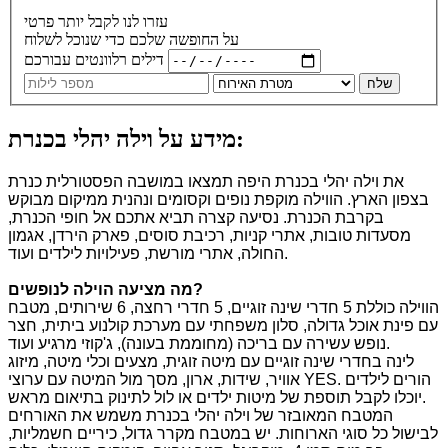
עזרו לנו לקבל יותר פרטי
על החופשה שלכם כדי שנוכל לשלוח
דילים רלוונטים עבורכם
שלח
מידע על וילה יהלי בכנרת:
את וילה יהלי בכנרת היפה תמצאו במושבה הפסטורלית כנרת
בצפון הארץ. הווילה מוקפת נופים וקסומים ונהנית ממיקום מבוקש
בקרבת הכנרת. נסיעה קצרה תביא אתכם אל חופי הכנרת,
מסעדות טובות, אתרי קניות, רכיבת סוסים, פארק הירדן, אגמון
החולה, אתרי מורשת, פעילויות לילדים ועוד.
?
מה מציעה הוילה לנופשים
הווילה כוללת 5 חדרי שינה זוגיים, 5 חדרי רחצה, 6 שירותים, מטבח
עם פינת אוכל גדולה, סלון משפחתי עם מערכת קולנוע ביתית, חצר
נופש עשירה עם בריכה (מחוממת בעונה), ג'קוזי מרגיע ועוד.
לינה בחדרי שינה זוגיים עם מיטה זוגית, מצעים וכלי מיטה, מיזוג
אוויר, שידות, ארון, מסך מול המיטה עם ערוצי YES. הורים לילדים
יוכלו לקבל תוספת של מיטות ילדים או לול לתינוק בתיאום מראש.
המטבח המאובזר של וילה יהלי בכנרת משמש את האורחים
לבישול כל סוגי הארוחות. יש במטבח מקרר גדול, כיריים חשמליות,