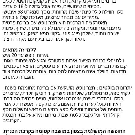
בר מים תמי 4, מיקרוגל, תנור אפייה, קומקום חשמלי, כלים
בסיסיים שימושיים, פינת אוכל גדולה ל-18 סועדים.
סלון הווילה כולל פינת ישיבה מרווחת, מסך סמארט 58 אינטש,
ממיר יס עם מבחר ערוצים, מערכת קולנוע ביתית.
האטרקציה המרכזית היא חצר נופש עם בריכה פרטית
מרעננת/מחוממת ומקורה בהתאם לעונה, מיטות שיזוף, פינות
ישיבה נוחות, שולחן פינג פונג, ג'קוזי ספא מפנק, טרמפולינה,
תאורת גן, עמדת ברביקיו עם מקרר חיצוני.
?
למי זה מתאים
אירוח ונופש עד 20 איש.
וילה יהלי בכנרת מציעה אירוח פסטורלי ורגוע למשפחות, זוגות,
קבוצות חברים, אירועי חברה, אירועים עסקיים, הרצאות, כנסים,
סדנאות. הווילה אינה מתאימה למסיבות ואוסרת על הכנסת ציוד
הגברה למתחם.
יתרונות בולטים
:
חצר נופש מושקעת עם בריכה מחוממת בעונה ,
ג'קוזי ספא, טרמפולינה, שולחנות משחק, ריהוט גן יוקרתי, ערוצי יס
בסלון ובחדרי בשינה, אינטרנט אלחוטי, חנייה פרטית מסודרת.
האירוח כולל קערת פירות העונה, ערכת קפה, אפשרות להזמין
תוספת של ארוחות וטיפולי ספא בתיאום מראש ותשלום נוסף.
קהל דתי יוכל לקבל פלטת שבת, מיחם ומידע על בתי הכנסת
הקרובים.
החופשה המושלמת בצפון במושבה קסומה בקרבת הכנרת
.