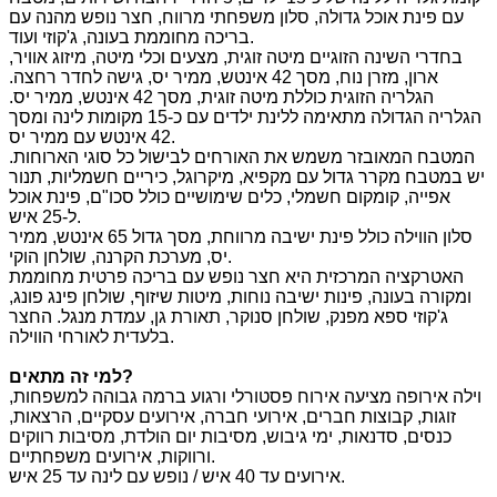
עם פינת אוכל גדולה, סלון משפחתי מרווח, חצר נופש מהנה עם
בריכה מחוממת בעונה, ג'קוזי ועוד.
בחדרי השינה הזוגיים מיטה זוגית, מצעים וכלי מיטה, מיזוג אוויר,
ארון, מזרן נוח, מסך 42 אינטש, ממיר יס, גישה לחדר רחצה.
הגלריה הזוגית כוללת מיטה זוגית, מסך 42 אינטש, ממיר יס.
הגלריה הגדולה מתאימה ללינת ילדים עם כ-15 מקומות לינה ומסך
42 אינטש עם ממיר יס.
המטבח המאובזר משמש את האורחים לבישול כל סוגי הארוחות.
יש במטבח מקרר גדול עם מקפיא, מיקרוגל, כיריים חשמליות, תנור
אפייה, קומקום חשמלי, כלים שימושיים כולל סכו"ם, פינת אוכל
ל-25 איש.
סלון הווילה כולל פינת ישיבה מרווחת, מסך גדול 65 אינטש, ממיר
יס, מערכת הקרנה, שולחן הוקי.
האטרקציה המרכזית היא חצר נופש עם בריכה פרטית מחוממת
ומקורה בעונה, פינות ישיבה נוחות, מיטות שיזוף, שולחן פינג פונג,
ג'קוזי ספא מפנק, שולחן סנוקר, תאורת גן, עמדת מנגל. החצר
בלעדית לאורחי הווילה.
?
למי זה מתאים
וילה אירופה מציעה אירוח פסטורלי ורגוע ברמה גבוהה למשפחות,
זוגות, קבוצות חברים, אירועי חברה, אירועים עסקיים, הרצאות,
כנסים, סדנאות, ימי גיבוש, מסיבות יום הולדת, מסיבות רווקים
ורווקות, אירועים משפחתיים.
אירועים עד 40 איש / נופש עם לינה עד 25 איש.