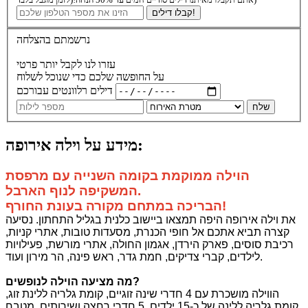
קבלו דילים!
נרשמתם בהצלחה
עזרו לנו לקבל יותר פרטי
על החופשה שלכם כדי שנוכל לשלוח
דילים רלוונטים עבורכם
שלח
מידע על וילה אירופה:
הוילה ממוקמת בקומה השנייה
עם
מרפסת
המשקיפה לנוף הארבל.
הבריכה במתחם מקורה בעונת החורף!
את וילה אירופה היפה תמצאו ביישוב כלנית בגליל התחתון. נסיעה
קצרה תביא אתכם אל חופי הכנרת, מסעדות טובות, אתרי קניות,
רכיבת סוסים, פארק הירדן, אגמון החולה, אתרי מורשת, פעילויות
לילדים, קברי צדיקים, חמת גדר, ראש פינה, הר מירון ועוד.
?
מה מציעה הוילה לנופשים
הווילה מושכרת עם 4 חדרי שינה זוגיים, קומת גלריה ללינת זוג,
קומת גלריה ללינה של כ-15 ילדים, 5 חדרי רחצה ושירותים, מטבח