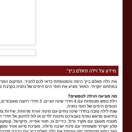
מידע על וילה פאלם ביץ':
את וילה פאלם ביץ' היפה והמטופחת כדאי לכם להכיר, המיקום המרכזי
במתחם יוקרתי. האזור מציע את חופי הים היפים של נתניה בקרבת מקום
מה מציעה הוילה לנופשים
?
הנופים היפים של חופי נתניה.
שנת לילה טובה בחדרי שינה נוחים עם מיטה זוגית מרווחת, שידות צד,
בתיאום מראש נוסיף בעבורכם מיטות ילדים או לול לתינוק אל חדרי ה
מטבח מעוצב עם מקרר גדול, כיריים גז, תנור אפייה, מיקרוגל, קומקום חש
סלון יוקרתי משפחתי עם פינת ישיבה גדולה, מערכת מיזוג אוויר ומסך גדול 60 
חצר נופש מטופחת יפה עוטפת את וילה פאלם ביץ' עם בריכה פרטית מר