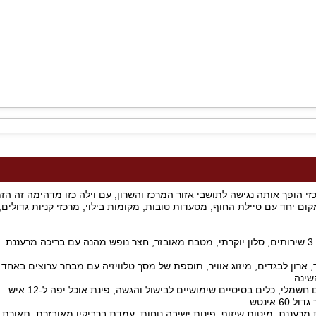
 הופך אותה נגישה לתושבי אזור המרכז והשרון, עם וילה כזו מדהימה זה הז
 יחד עם טיילת החוף, מסעדות טובות, מקומות בילוי, מרכזי קניות גדולים, פ
וילת נופש מטופחת עם 4 חדרי שינה זוגיים, 3 חדרי רחצה מאובזרים, 3 שירותים, סלון יוקרתי, מטבח מאובזר, חצר נופש מהנה 
 ארון לבגדים, מיזוג אוויר, תוספת של מסך טלוויזיה עם מבחר ערוצים באחד
שינה.
מלי, כלים בסיסיים שימושיים לבישול והגשה, פינת אוכל יפה ל-12 איש.
אינטש.
עננת, מיטות שיזוף, פינות ישיבה נוחות, עמדת ברביקיו מאובזרת, תאורת גן