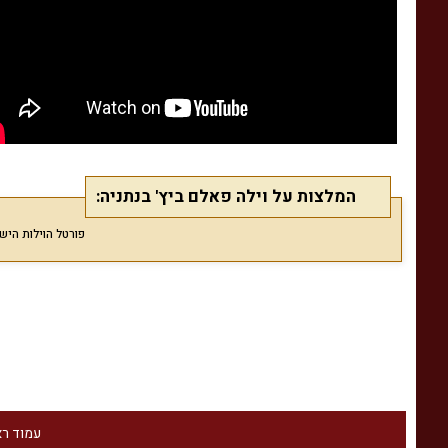
המלצות על וילה פאלם ביץ' בנתניה:
פורטל הוילות הישראלי Villas מפרסם המלצות גולשים בלבד המאוש
עמוד ר