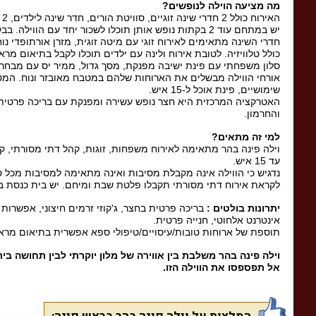
מה מציעה הוילה לנופשים
?
האירוח כולל 2 חדרי שינה זוגיים, סוויטת הורים, חדר שינה לילדים, 2 חדרי רחצה, 3 שירותים, סלון עם פינת ישיבה, מטבח מאובזר עם פינת אוכל וחצר נופש עם בריכה וג'קוזי.
יש במתחם עוד 2 בקתות נופש אותן תוכלו לשכור יחד עם הווילה. בבקתות חדר רחצה, מטבחון, ערוצי יס, מיטה זוגית, ג'קוזי.
כולל טלוויזיה. לטובת אירוח ולינה עם ילדים תוכלו לקבל בתיאום מר
סלון משפחתי עם פינת ישיבה מפנקת, מסך גדול, ממיר יס עם מבחר ע
אורחי הווילה מבשלים את הארוחות שלהם במטבח מאובזר ונוח. המטבח 
שימושיים, פינת אוכל ל-15 איש.
האטרקציה המרכזית היא חצר נופש עשירה ומפנקת עם בריכה פרטית, ג'
והחרמון.
למי זה מתאים
?
וילה פינה בהר מתאימה לאירוח משפחות, זוגות, קהל דתי מסורתי, קב
עד 15 איש.
נדגיש כי הווילה אינה מקבלת מסיבות ואינה מתאימה למסיבות מכל ס
לקראת אירוח דתי מסורתי תקבלו פלטת שבת ומיחם. יש בית כנסת במ
יתרונות בולטים
:
אינטרנט אלחוטי, חנייה פרטית.
תוספת של ארוחות טובות/עיסויים/טיפולי ספא אפשרית בתיאום מרא
וילה פינה בהר משלבת בין אווירה של מלון יוקרתי לבין תחושה בי
אל תפספסו את הווילה הזו
.