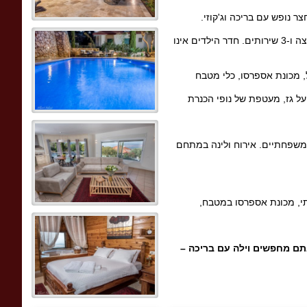
חדרי השינה מתאימים לאירוח זוגי עם מיטה זוגית, מזרן אורתופדי נוח, שידות, ארון אחסון, מיזוג אוויר, מסך וממיר יס. לצד חדרי השינה 2 חדרי רחצה ו-3 שירותים. חדר הילדים אינו
, מכונת אספרסו, כלי מטבח
על גז, מעטפת של נופי הכנרת
ומשפחתיים. אירוח ולינה במתחם
, עיצוב פנים יוקרתי, מכונת אספרסו במטבח,
ם מחפשים וילה עם בריכה –