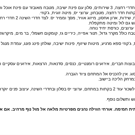
אש גם לול ומיטה מתקפלת.
רוצים, כורסת יחיד נוחה.
כולל מקרר גדול, תנור אפייה, כיריים גז, קומקום חשמלי, בר מים, מיקרוגל
קוזי ספא מרגיע, מיטות שיזוף, פינות ישיבה, שולחן פינג פונג, עמדת מנגל 
וצות חברים, אירועים רומנטיים, כנסים, סדנאות, הרצאות, אירועים עסקיים 
וג. אין להכניס אל המתחם ציוד הגברה.
רחק הליכה ביישוב.
בריכה פרטית בחצר, ג'קוזי זרמים חיצוני, אפשרות לשכור עוד 2 בקתות במתחם, ערוצי יס בסלון ובחדרי השינה
ש ותשלום נוסף.
תית חמימה
.
אורחי הווילה נהנים מפרטיות מלאה אל מול נוף מרהיב
.
אם את