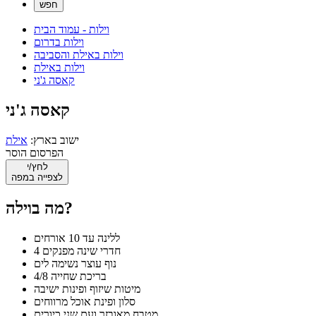
וילות - עמוד הבית
וילות בדרום
וילות באילת והסביבה
וילות באילת
קאסה ג'ני
קאסה ג'ני
ישוב בארץ:
אילת
הפרסום הוסר
לחץ/י
לצפייה במפה
מה בוילה?
ללינה עד 10 אורחים
4 חדרי שינה מפנקים
נוף עוצר נשימה לים
בריכת שחייה 4/8
מיטות שיזוף ופינות ישיבה
סלון ופינת אוכל מרווחים
מטבח מאובזר ועם שני כיורים