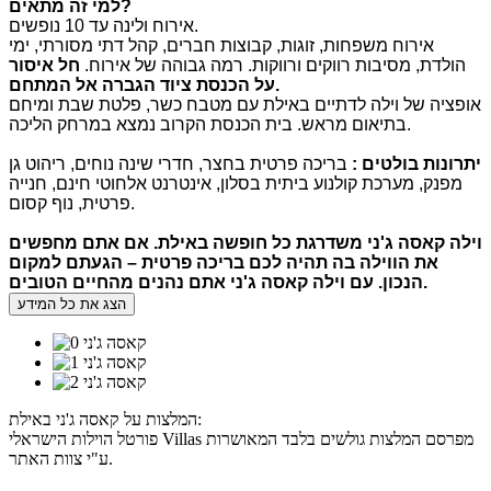
?
למי זה מתאים
אירוח ולינה עד 10 נופשים.
אירוח משפחות, זוגות, קבוצות חברים, קהל דתי מסורתי, ימי
הולדת, מסיבות רווקים ורווקות. רמה גבוהה של אירוח.
חל איסור
.
על הכנסת ציוד הגברה אל המתחם
אופציה של וילה לדתיים באילת עם מטבח כשר, פלטת שבת ומיחם
בתיאום מראש. בית הכנסת הקרוב נמצא במרחק הליכה.
יתרונות בולטים
:
בריכה פרטית בחצר, חדרי שינה נוחים, ריהוט גן
מפנק, מערכת קולנוע ביתית בסלון, אינטרנט אלחוטי חינם, חנייה
פרטית, נוף קסום.
וילה קאסה ג
'
ני משדרגת כל חופשה באילת
.
אם אתם מחפשים
את הווילה בה תהיה לכם בריכה פרטית – הגעתם למקום
.
הנכון
.
עם וילה קאסה ג
'
ני אתם נהנים מהחיים הטובים
הצג את כל המידע
המלצות על קאסה ג'ני באילת:
פורטל הוילות הישראלי Villas מפרסם המלצות גולשים בלבד המאושרות
ע"י צוות האתר.