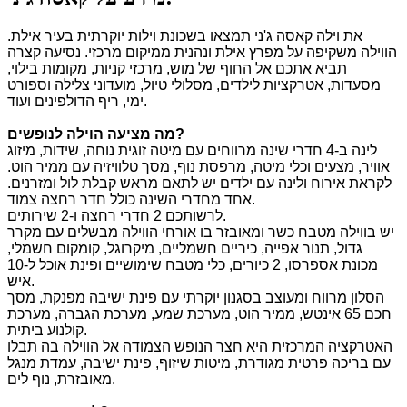
את וילה קאסה ג'ני תמצאו בשכונת וילות יוקרתית בעיר אילת.
הווילה משקיפה על מפרץ אילת ונהנית ממיקום מרכזי. נסיעה קצרה
תביא אתכם אל החוף של מוש, מרכזי קניות, מקומות בילוי,
מסעדות, אטרקציות לילדים, מסלולי טיול, מועדוני צלילה וספורט
ימי, ריף הדולפינים ועוד.
?
מה מציעה הוילה לנופשים
לינה ב-4 חדרי שינה מרווחים עם מיטה זוגית נוחה, שידות, מיזוג
אוויר, מצעים וכלי מיטה, מרפסת נוף, מסך טלוויזיה עם ממיר הוט.
לקראת אירוח ולינה עם ילדים יש לתאם מראש קבלת לול ומזרנים.
אחד מחדרי השינה כולל חדר רחצה צמוד.
לרשותכם 2 חדרי רחצה ו-2 שירותים.
יש בווילה מטבח כשר ומאובזר בו אורחי הווילה מבשלים עם מקרר
גדול, תנור אפייה, כיריים חשמליים, מיקרוגל, קומקום חשמלי,
מכונת אספרסו, 2 כיורים, כלי מטבח שימושיים ופינת אוכל ל-10
איש.
הסלון מרווח ומעוצב בסגנון יוקרתי עם פינת ישיבה מפנקת, מסך
חכם 65 אינטש, ממיר הוט, מערכת שמע, מערכת הגברה, מערכת
קולנוע ביתית.
האטרקציה המרכזית היא חצר הנופש הצמודה אל הווילה בה תבלו
עם בריכה פרטית מגודרת, מיטות שיזוף, פינת ישיבה, עמדת מנגל
מאובזרת, נוף לים.