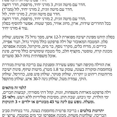
חדר עם מיטה זוגית, 3 מזרני יחיד, מרפסת, חדר רחצה.
חדר עם מיטה זוגית, 2 מזרני יחיד, לול (ממ"ד).
חדר עם מיטה זוגית, 2 מזרני יחיד, לול.
חדר עם מיטה זוגית, 2 מזרני יחיד, מרפסת, חדר רחצה.
בכל החדרים שידות, ארון, מיזוג אוויר, מסך שטוח. אפשר להוסיף בסלון
עוד 4 מזרני יחיד.
בסלון תיהנו מפינת ישיבה מפוארת ל-12 איש, מסך גדול 75 אינטש, שולחן
סלון. המטבח המאובזר של וילה פרפקט כולל מקרר גדול, תנור אפייה,
כיריים גז, מדיח כלים, מקרר נוסף, בר מים, מיקרוגל, מכונת אספרסו,
מכונת קרח, טוסטר, מקציף חלב, כלי מטבח שימושיים כולל סירים, פינת
אוכל משפחתית נוחה ל-30 סועדים.
את הווילה מקיפה חצר נופש עשירה ומפנקת עם בריכה פרטית מגודרת
(מחוממת ומקורה בעונה, עומק עד 1.8 מטר), מיטות שיזוף, פינות ישיבה
מרוהטות ריהוט גן יוקרתי, שולחן סנוקר, שולחן פינג פונג, כדורסל, שולחן
הוקי, עמדת מנגל, שולחן גינה ל-30 איש, שולחן מתקפל.
למי זה מתאים?
וילה פרפקט מארחת משפחות, זוגות, קהל דתי מסורתי, קבוצות חברים,
ימי הולדת, ימי גיבוש, שבת חתן. מסיבות סולידיות ללא רעש.
גילאי 25
ומעלה. נופש עם לינה עד 43 מבוגרים או ילדים + 3 תינוקות.
יתרונות בולטים :
בריכה פרטית מחוממת בעונה, גדר בטיחות סביב
הבריכה, שולחנות משחק, מכונת אספרסו ובר מים במטבח, ערוצי יס