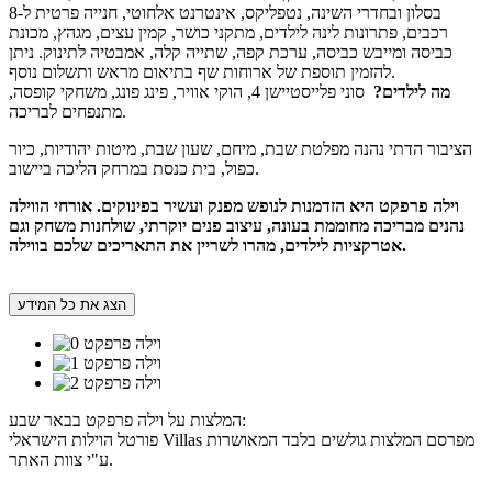
בסלון ובחדרי השינה, נטפליקס, אינטרנט אלחוטי, חנייה פרטית ל-8
רכבים, פתרונות לינה לילדים, מתקני כושר, קמין עצים, מגהץ, מכונת
כביסה ומייבש כביסה, ערכת קפה, שתייה קלה, אמבטיה לתינוק. ניתן
להזמין תוספת של ארוחות שף בתיאום מראש ותשלום נוסף.
מה לילדים?
סוני פלייסטיישן 4, הוקי אוויר, פינג פונג, משחקי קופסה,
מתנפחים לבריכה.
הציבור הדתי נהנה מפלטת שבת, מיחם, שעון שבת, מיטות יהודיות, כיור
כפול, בית כנסת במרחק הליכה ביישוב.
וילה פרפקט היא הזדמנות לנופש מפנק ועשיר בפינוקים. אורחי הווילה
נהנים מבריכה מחוממת בעונה, עיצוב פנים יוקרתי, שולחנות משחק וגם
אטרקציות לילדים, מהרו לשריין את התאריכים שלכם בווילה.
הצג את כל המידע
המלצות על וילה פרפקט בבאר שבע:
פורטל הוילות הישראלי Villas מפרסם המלצות גולשים בלבד המאושרות
ע"י צוות האתר.