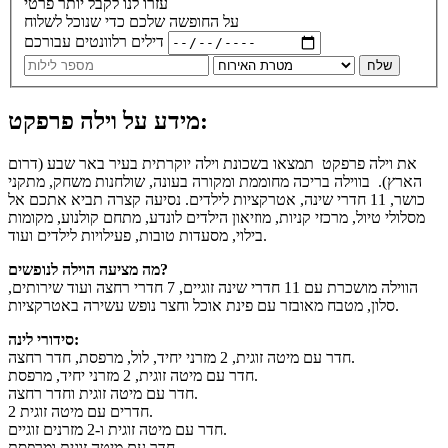
עזרו לנו לקבל יותר פרטי
על החופשה שלכם כדי שנוכל לשלוח
דילים רלוונטים עבורכם
שלח
מידע על וילה פרפקט:
את וילה פרפקט תמצאו בשכונת וילה יוקרתית בעיר באר שבע (דרום
הארץ). בווילה בריכה מחוממת ומקורה בעונה, שולחנות משחק, מתקני
כושר, 11 חדרי שינה, אטרקציות לילדים. נסיעה קצרה תביא אתכם אל
מסלולי טיול, מרכזי קניות, מוזיאון הילדים לונדע, מתחם קולנוע, מקומות
בילוי, מסעדות טובות, פעילויות לילדים ועוד.
מה מציעה הוילה לנופשים?
הווילה מושכרת עם 11 חדרי שינה זוגיים, 7 חדרי רחצה ועוד שירותים,
סלון, מטבח מאובזר עם פינת אוכל וחצר נופש עשירה באטרקציות.
סידורי לינה:
חדר עם מיטה זוגית, 2 מזרני יחיד, לול, מרפסת, חדר רחצה.
חדר עם מיטה זוגית, 2 מזרני יחיד, מרפסת.
חדר עם מיטה זוגית וחדר רחצה.
2 חדרים עם מיטה זוגית.
חדר עם מיטה זוגית ו-2 מזרנים זוגיים.
חדר עם מיטה זוגית ומרפסת.