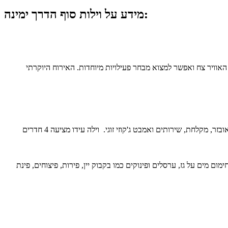
מידע על וילות סוף הדרך ימינה:
, האוויר צח ואפשר למצוא מבחר פעילויות מיוחדות. האירוח היוקרתי
מתחם וילות סוף הדרך ימינה מונה 2 וילות הכוללות יחדיו 9 חדרי שינה. מתחם וילה עדן מציע 5 סוויטות מפוארות מאוד עם פינת ישיבה, סלון, מטבחון מאובזר, מקלחת, שירותים ואמבט ג'קוזי זוגי. וילה עידו מציעה 4 חדרים
ם מים על גז, ערסלים ופינוקים כמו בקבוק יין, פירות, פיצוחים, פינת