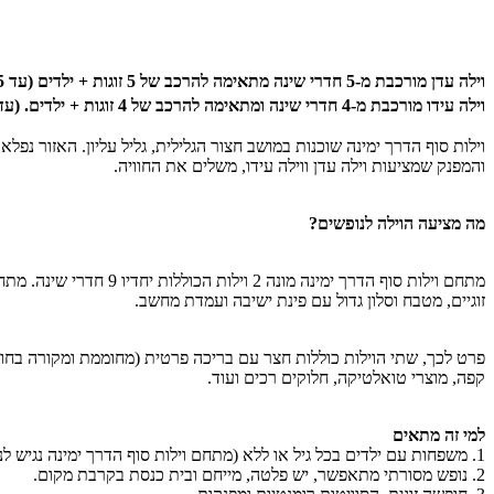
וילה עדן מורכבת מ-5 חדרי שינה מתאימה להרכב של 5 זוגות + ילדים (עד 15 נופשים)
וילה עידו מורכבת מ-4 חדרי שינה ומתאימה להרכב של 4 זוגות + ילדים. (עד 11 נופשים)
וילות סוף הדרך ימינה שוכנות במושב חצור הגלילית, גליל עליון. האזור נפ
והמפנק שמציעות וילה עדן ווילה עידו, משלים את החוויה.
מה מציעה הוילה לנופשים?
זוגיים, מטבח וסלון גדול עם פינת ישיבה ועמדת מחשב.
פרט לכך, שתי הוילות כוללות חצר עם בריכה פרטית (מחוממת ומקורה בחורף), 
קפה, מוצרי טואלטיקה, חלוקים רכים ועוד.
למי זה מתאים
1. משפחות עם ילדים בכל גיל או ללא (מתחם וילות סוף הדרך ימינה נגיש לנכים).
2. נופש מסורתי מתאפשר, יש פלטה, מייחם ובית כנסת בקרבת מקום.