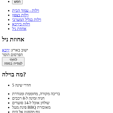
וילות - עמוד הבית
וילות בצפון
וילות בגליל המערבי
וילות בירכא
אחוזת ניל
אחוזת ניל
ישוב בארץ:
ירכא
הפרסום הוסר
לחץ/י
לצפייה במפה
מה בוילה?
5 חדרי שינה
בריכה מקורה, מחוממת ומגודרת
חניה זמינה ל-8 רכבים
שולחן אוכל ל-14 סועדים
פינת מנגל BBQ מאובזרת
נוף מהפנט אל הים