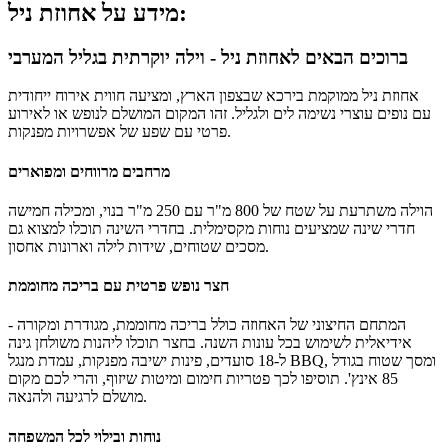
מידע על אחוזת ניל:
ברוכים הבאים לאחוזת ניל - וילה יוקרתית בגליל המערבי
אחוזת ניל ממוקמת בירכא שבצפון הארץ, ומציעה חווית אירוח ייחודית
עם נופים עוצרי נשימה לים ולגליל. זהו המקום המושלם לנופש או לאירוע
פרטי עם שפע של אפשרויות מפנקות.
מרחבים מרווחים ומפוארים
הוילה משתרעת על שטח של 800 מ"ר עם 250 מ"ר בנוי, ומכילה חמישה
חדרי שינה שמציעים נוחות מקסימלית. בחדרי השינה תוכלו למצוא גם
מסכים שטוחים, שידות לילה וארונות אחסון.
חצר נופש פרטית עם בריכה מחוממת
המתחם החיצוני של האחוזה כולל בריכה מחוממת, מגודרת ומקורה -
אידיאלית לשימוש בכל עונות השנה. בחצר תוכלו ליהנות משולחן גינה
ל-18 סועדים, פינות ישיבה מפנקות, עמדת מנגל BBQ, ומסך שטוח בגודל
85 אינץ'. תוסיפו לכך פטריות חימום ומיטות שיזוף, והרי לכם מקום
מושלם לרגיעה ולהנאה.
נוחות ובילוי לכל המשפחה