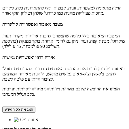
הוילה מתאימה למשפחות, זוגות, קבוצות, ואף להתארגנות כלה. לילדים
מחכות פעילויות מהנות כמו כדורגל שולחן ושולחן הוקי אוויר.
מטבח מאובזר ואפשרויות קולינריות
המטבח המאובזר כולל כל מה שתצטרכו להכנת ארוחות: מקרר, תנור,
מיקרוגל, מכונת קפה, ועוד. ניתן גם להזמין ארוחת בוקר מפנקת (בתוספת
תשלום: 90 ₪ למבוגר, 45 ₪ לילד).
אירוח דרוזי ואפשרויות גמישות
באחוזת ניל ניתן לחוות את ההכנסת האורחים הדרוזית המסורתית. תוכלו
לתאם צ'ק-אין וצ'ק-אאוט גמישים מראש, וליהנות מאירוח המותאם
לציבור הדתי עם פלטה לשבת.
הזמינו את החופשה שלכם באחוזת ניל ותיהנו מחוויה יוקרתית ופרטית
בלב הגליל המערבי.
הצג את כל המידע