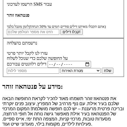
הרשמו לעדכוני SMS עבור
פנטהאוז זוהר
(לזמן מוגבל בלבד)
אתם תקבלו מאיתנו דילים סודיים חמים עד 50% הנחה!
קבלו דילים!
נרשמתם בהצלחה
עזרו לנו לקבל יותר פרטי
על החופשה שלכם כדי שנוכל לשלוח
דילים רלוונטים עבורכם
שלח
מידע על פנטהאוז זוהר:
את פנטהאוז זוהר תשמחו מאוד להכיר לקראת החופשה הבאה
שלכם בעיר אילת. עם נוף מרהיב של המפרץ, עיצוב פנים יוקרתי
ובריכה פרטית מרעננת – יש לכם חופשה מושלמת! המקום המרכזי
של הפנטהאוז בעיר אילת מאפשר גישה נוחה אל חופי הרחצה,
מסעדות טובות, מרכזי קניות, המצפה התת ימי, אייס ספייס,
פעילויות לילדים, מקומות בילוי, מועדוני שייט ועוד.