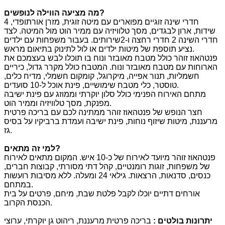
?
מה מציעה הווילה לנופשים
4 חדרי שינה זוגיים מפוארים עם מיטה זוגית, מזרן אורתופדי,
שידות, ארון לבגדים, מסך טלוויזיה עם ממיר הוט מול המיטה. לצד
חדרי השינה 2 חדרי רחצה ו-2שירותים. בעבור משפחות עם ילדים
נציע תוספת של מיטות ילדים או לול לתינוק בתיאום מראש.
פנטהאוז זוהר כולל מטבח מאובזר ונוח בו תוכלו לבש בעצמכם את
הארוחות עם מטבח מאובזר ונוח. המטבח כולל מקרר גדול, כיריים
חשמליות, תנור אפייה, מיקרוגל, קומקום חשמלי, מדיח כלים,
טוסטר, כלי מטבח שימושיים, פינת אוכל ל-10 סועדים.
מתחם האירוח הפנימי כולל סלון יוקרתי וממוזג עם פינת ישיבה
מפנקת, מסך טלוויזיה וממיר הוט.
חצר הנופש של פנטהאוז זוהר ממתינה לכם עם בריכה פרטית
מרעננת, מיטות שיזוף נוחות, פינת ישיבה ועמדת ברביקיו על בסיס
גז.
?
למי זה מתאים
פנטהאוז זוהר מיועד לאירוח של כ-10 איש. המקום מתאים לאירוח
של משפחות, זוגות רומנטיים, קהל דתי מסורתי, קבוצות חברים,
כנסים, סדנאות, הרצאות. גילאי 24 ומעלה. ללא מסיבות רועשות
במתחם.
אורחים דתיים יוכלו לקבל פלטת שבת, מיחם, פרטים על בית
הכנסת הקרוב.
יתרונות בולטים
:
בריכה פרטית מרעננת, ריהוט גן יוקרתי, ערוצי