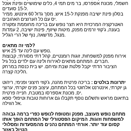
חשמלי, מכונת אספרסו, בר מים תמי 4, כלים שימושיים ופינת אוכל
ל-15 סועדים.
בסלון פינת ישיבה מפנקת ל-15 איש, מסך גדול 60 אינטש, ממיר
יס עם כל הערוצים האהובים.
האטרקציה המרכזית היא חצר נופש עם בריכה מחוממת ומקורה
בעונה, ג'קוזי זרמים מפנק, מיטות שיזוף, פינות ישיבה, 2 עמדות
מנגל, מדשאה, נוף של הרי הגליל.
?
למי זה מתאים
נופש עם לינה עד 25 איש.
אירוח מפנק למשפחות, זוגות רומנטיים, קהל דתי מסורתי, קבוצות
חברים. המתחם מתאים לאירוח ולינה עם ילדים בכל גיל.
הציבור הדתי יקבל פלטת שבת ומיחם. יש בית כנסת במרחק
הליכה קצרה.
יתרונות בולטים
:
בריכה פרטית מהנה, ג'קוזי חיצוני ופנימי, ריהוט
גן יוקרתי, אינטרנט אלחוטי בכל המתחם, עיצוב פנים יוקרתי, ערוצי
יס, מכונת אספרסו במטבח, חנייה פרטית.
בתיאום מראש ותשלום נוסף תקבלו גם ארוחות טובות וטיפולי ספא
אל הווילה.
מתחם נופש מעוצב
,
מפנק ומטופח לנופש כפרי ברמה גבוהה
למשפחות וזוגות
.
המיקום הפסטורלי של המתחם הופך אותו
קסום עוד יותר
.
אורחי המתחם נהנים מהמסעדות ומסלולי
הטיול באזור