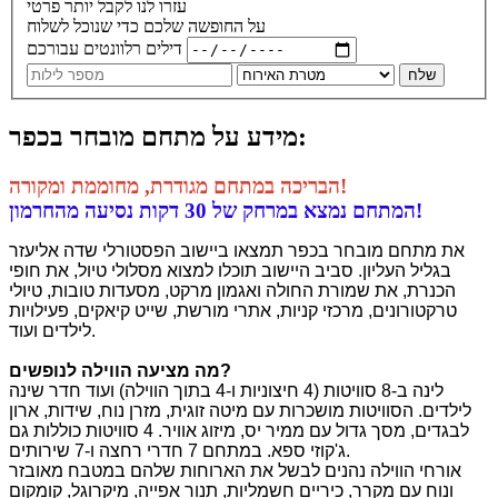
עזרו לנו לקבל יותר פרטי
על החופשה שלכם כדי שנוכל לשלוח
דילים רלוונטים עבורכם
שלח
מידע על מתחם מובחר בכפר:
הבריכה במתחם מגודרת, מחוממת ומקורה!
המתחם נמצא במרחק של 30 דקות נסיעה מהחרמון!
את מתחם מובחר בכפר תמצאו ביישוב הפסטורלי שדה אליעזר
בגליל העליון. סביב היישוב תוכלו למצוא מסלולי טיול, את חופי
הכנרת, את שמורת החולה ואגמון מרקט, מסעדות טובות, טיולי
טרקטורונים, מרכזי קניות, אתרי מורשת, שייט קיאקים, פעילויות
לילדים ועוד.
?
מה מציעה הווילה לנופשים
לינה ב-8 סוויטות (4 חיצוניות ו-4 בתוך הווילה) ועוד חדר שינה
לילדים. הסוויטות מושכרות עם מיטה זוגית, מזרן נוח, שידות, ארון
לבגדים, מסך גדול עם ממיר יס, מיזוג אוויר. 4 סוויטות כוללות גם
ג'קוזי ספא. במתחם 7 חדרי רחצה ו-7 שירותים.
אורחי הווילה נהנים לבשל את הארוחות שלהם במטבח מאובזר
ונוח עם מקרר, כיריים חשמליות, תנור אפייה, מיקרוגל, קומקום