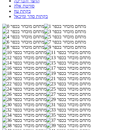
החצר והבריכה
סוויטת אלה
בקתת עוז
בקתות סהר ומיכאל