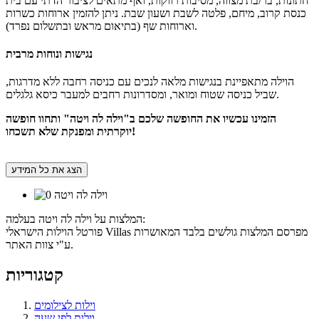
חתונות, בר/בת מצווה, מסיבות רווקות, ואף מתאים לציבור הדתי עם בית
כנסת קרוב, מיחם, פלטה לשבת ושעון שבת. ניתן להזמין ארוחות כשרות
וארוחות שף (בתיאום מראש ובתשלום נפרד).
נגישות ונוחות מרבית
הוילה מתאפיינת בנגישות מלאה לנכים עם כניסה רחבה ללא מדרגות,
שביל כניסה שטוח ומואר, ומסדרונות רחבים למעבר כיסא גלגלים.
הזמינו עכשיו את החופשה שלכם ב"וילה לה ויטה" ותחוו חופשה
יוקרתית ומפנקת שלא תשכחו!
הצג את כל המידע
המלצות על וילה לה ויטה בעלמה:
פורטל הוילות הישראלי Villas מפרסם המלצות גולשים בלבד המאושרות
ע"י צוות האתר.
קטגוריות
וילות לצילומים
וילות לפי שעה