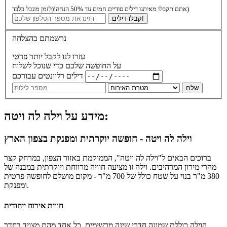
(לזמן מוגבל בלבד)
אתם תקבלו מאיתנו דילים סודיים חמים עד 50% הנחה!
קבלו דילים!
נרשמתם בהצלחה
עזרו לנו לקבל יותר פרטי
על החופשה שלכם כדי שנוכל לשלוח
דילים רלוונטים עבורכם
שלח
מידע על וילה לה ויטה:
וילה לה ויטה - חופשה יוקרתית ומפנקת בצפון הארץ
ברוכים הבאים ל"וילה לה ויטה", הממוקמת באזור הצפון, במרחק קצר
מהרי מירון המרהיבים. וילה זו מציעה חוויה מרווחת ויוקרתית במבנה של
380 מ"ר בנוי על שטח כולל של 700 מ"ר - מקום מושלם לחופשה פרטית
ומפנקת.
חווית אירוח ייחודית
הוילה כוללת שמונה חדרי שינה מרשימים, כל אחד מהם מצויד בחדר