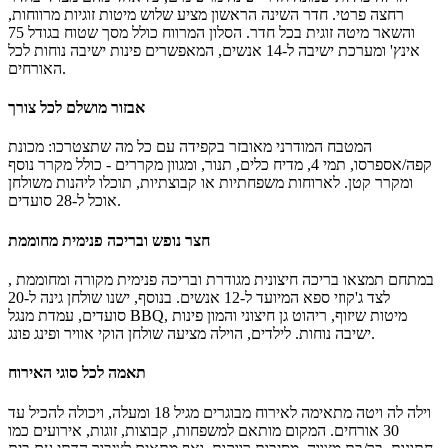
רחצה פרטי. חדר השינה הראשון מציע שלוש מיטות זוגיות מרווחות,
והשאר מיטה זוגית בכל חדר. הסלון המרווח כולל מסך שטוח בגודל 75
אינץ' ומערכת ישיבה ל-14 אנשים, המאפשרים פינות ישיבה נוחות לכל
האורחים.
אבזור מושלם לכל צורך
המטבח המודרני מאובזר בקפידה עם כל מה שתצטרכו: מכונת
קפה/אספרסו, תמי 4, מדיח כלים, תנור, ומגוון מקררים - כולל מקרר נוסף
ומקרר קטן. לארוחות משפחתיות או קבוצתיות, תוכלו ליהנות משולחן
אוכל ל-28 סועדים.
חצר נופש ובריכה פנימית מחוממת
במתחם תמצאו בריכה חיצונית מגודרת ובריכה פנימית מקורה ומחוממת ,
לצד ג'קוזי ספא המיועד ל-12 אנשים. בנוסף, ישנו שולחן גינה ל-20
סועדים, עמדת מנגל BBQ, מיטות שיזוף, ריהוט גן חיצוני והמון פינות
ישיבה נוחות. לילדים, הוילה מציעה שולחן הוקי אוויר ופינג פונג.
תאמה לכל סוגי האירוח
וילה לה ויטה מתאימה לאירוח מבוגרים מגיל 18 ומעלה, ויכולה להכיל עד
30 אורחים. המקום מותאם למשפחות, קבוצות, זוגות, אירועים כמו