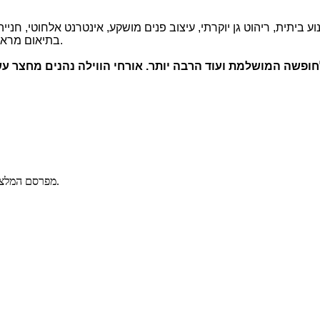
לנוע ביתית, ריהוט גן יוקרתי, עיצוב פנים מושקע, אינטרנט אלחוטי, ח
בתיאום מראש ותשלום נוסף תוכלו להזמין תוספת של ארוחות טובות וטיפולי ספא.
לחופשה המושלמת ועוד הרבה יותר
.
אורחי הווילה נהנים מחצר ע
פורטל הוילות הישראלי Villas מפרסם המלצות גולשים בלבד המאושרות ע"י צוות האתר.