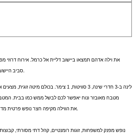
את וילה אדהם תמצאו ביישוב דליית אל כרמל. אירוח דרוזי מפנ
סביב היישוב תוכלו למצוא מסלולי טיול, מסעדות טובות, טיולי טרקטורונים, מרכזי קניות, חופים בחיפה, תצפיות נוף, פעילויות לילדים, מקומות בילוי ועוד.
לינה ב-3 חדרי שינה, 3 סוויטות, 1 צימר.
את הווילה מקיפה חצר נופש פרטית מדהימה ועשירה עם בריכה בנויה (עומק עד 1.4 מטר), מיטות שיזוף, פינות ישיבה, ג'קוזי מפנק, עמדת מנגל, שולחן פינג פונג, שולחן גינה, מקרן.
נופש מפנק למשפחות, זוגות רומנטיים, קהל דתי מסורתי, קבוצות 