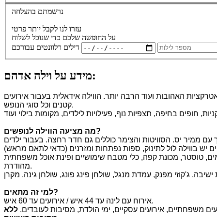
נרשמתם בהצלחה
עזרו לנו לקבל יותר פרטי
על החופשה שלכם כדי שנוכל לשלוח
דילים רלוונטים עבורכם
מידע על וילה אדהם:
טרקציות האהובות ועוד הרבה יותר. הווילה אידאלית בעבור אירועים
קטנים וכל סוגי הנופש.
?
מה מציעה הווילה לנופשים
בכל החדרים, מסך עם ממיר יס. הסוויטות והצימר כוללים גם חדר רחצה. בעבור ילדים
ל, קומקום חשמלי, תנור אפייה, בר מים, טוסטר, מכונת קפה, כלי מטבח שימושיים ופינת אוכל משפחתית
מהודרת.
?
למי זה מתאים
אירוח עם לינה עד 44 איש / אירועים עד 60 איש.
ועים משפחתיים, אירועים עסקיים, ימי הולדת, מסיבות לעובדים.
ללא