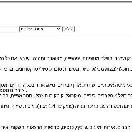
שלח
ק ועשיר. הווילה מטופחת, יפהפייה, מפוארת ומהנה. יש כאן את כל הא
 בכולם מיטה זוגית, מצעים וכלי מיטה איכותיים, שידות, ארון לבגדים, מיזוג אוויר 
ואורחים נוספים יש בווילה לול לתינוק, ספות נפתחות ומזרנים (כדאי לתאם מראש).
מטבח מאובזר ונוח יאפשר לכם לבשל ממש כמו בבית. המטבח כולל 2 מקררים, כיריים, מיקרוג
חברים. אירוח ימי גיבוש וכיף, כנסים, סדנאות, הרצאות, השקות, איר