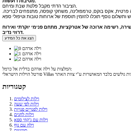
.
מסיבות רועשות
הציבור הדתי מקבל פלטת שבת ומיחם.
נייה פרטית, אקס בוקס, טרמפולינה, משחקי קופסה, מתנפחים לבריכה.
שירה
,
רשימה ארוכה של אטרקציות
,
מתחם פנימי יוקרתי ואירוח
.
דרוזי נדיב
הצג את כל המידע
המלצות על וילה אדהם בדלית אל כרמל:
קטגוריות
וילות לצילומים
וילות לפי שעה
וילות לפנויים פנויות
וילות לחגים
וילות עם ג'קוזי ספא
וילה עם נוף
סוויטות