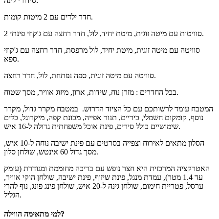
סידורי לינה:
חדר ילדים עם 2 מיטות קומות.
2 סוויטות עם מיטה זוגית, מיטת יחיד, לול, חדר רחצה עם ג'קוזי פינתי.
סוויטה עם מיטה זוגית, מיטת יחיד, לול מרפסת, חדר רחצה עם ג'קוזי
ספא.
סוויטה עם מיטה זוגית, ספה נפתחת, לול, חדר רחצה.
בכל החדרים : מזרן נוח, שידות, ארון, מיזוג אוויר, מסך שטוח.
המטבח עומד לרשותכם עם כל הציוד הדרוש. במטבח מקרר גדול, מקרר
נוסף, קומקום חשמלי, כיריים, תנור אפייה, מכונת קפה, מיקרוגל, כלים
שימושיים כולל סירים, פינת אוכל משפחתית גדולה ל-16 איש.
הסלון מתאים לאירוח וצפייה בסרטים עם פינת ישיבה נוחה ל-10 איש,
מסך גדול 60 אינטש, שולחן סלון.
האטרקציה המרכזית היא חצר נופש עם בריכה מחוממת ומגודרת (עומק
עד 1.4 מטר), עמדת מנגל, פינת שיזוף, פינת ישיבה, שולחן הוקי אוויר,
ערסל, פטריית חימום, שולחן גינה ל-20 איש, שולחן פינג פונג, נוף להרי
הגליל.
למי מתאימה הווילה?