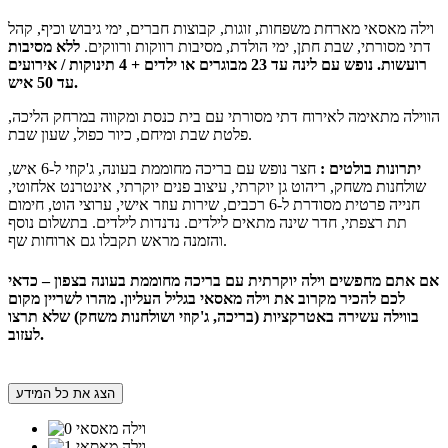
וילה מאסאי מארחת משפחות, זוגות, קבוצות חברים, ימי גיבוש וכיף, קהל
דתי מסורתי, שבת חתן, ימי הולדת, מסיבות רווקות ורווקים.
ללא מסיבות
רועשות. נופש עם לינה עד 23 מבוגרים או ילדים + 4 תינוקות / אירועים
עד 50 איש.
הווילה מתאימה לאירוח דתי מסורתי עם בית כנסת ומקווה במרחק הליכה,
פלטת שבת ומיחם, כיור כפול, שעון שבת.
יתרונות בולטים :
חצר נופש עם בריכה מחוממת בעונה, ג'קוזי ל-6 איש,
שולחנות משחק, ריהוט גן יוקרתי, עיצוב פנים יוקרתי, אינטרנט אלחוטי,
חנייה פרטית מסודרת ל-6 רכבים, שירות עוזר אישי, ערוצי הוט, חימום
תת רצפתי, חדר שינה מתאים לילדים. נדנדות לילדים. בתשלום נוסף
והזמנה מראש תקבלו גם ארוחות שף.
אם אתם מחפשים וילה יוקרתית עם בריכה מחוממת בעונה בצפון – כדאי
לכם להכיר מקרוב את וילה מאסאי בגליל העליון. מהרו לשריין מקום
בווילה עשירה באטרקציות (בריכה, ג'קוזי ושולחנות משחק) שלא תרצו
לעזוב.
הצג את כל המידע