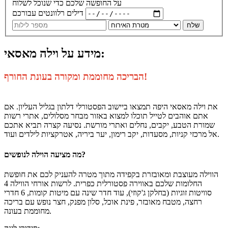
על החופשה שלכם כדי שנוכל לשלוח
דילים רלוונטים עבורכם
שלח
מידע על וילה מאסאי:
הבריכה מחוממת ומקורה בעונת החורף!
את וילה מאסאי היפה תמצאו ביישוב הפסטורלי דלתון בגליל העליון. אם
אתם אוהבים לטייל תוכלו למצוא באזור מבחר מסלולים, אתרי רשות
שמורת הטבע, יקבים, נחלים ואתרי מורשת. נסיעה קצרה תביא אתכם
אל מרכזי קניות, מסעדות, יקב רימון, יער ביריה, אטרקציות לילדים ועוד.
מה מציעה הוילה לנופשים?
הווילה מעוצבת ומאובזרת בקפידה מתוך מטרה להעניק לכם את חופשת
החלומות שלכם באווירה פסטורלית כפרית. לרשות אורחי הווילה 4
סוויטות זוגיות (בחלקן ג'קוזי), עוד חדר שינה עם מיטות קומות, 6 חדרי
רחצה, מטבח מאובזר, פינת אוכל, סלון מפנק, חצר נופש עם בריכה
מחוממת בעונה.