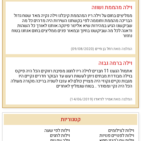
כולל גם חדר רחצה צמוד.
וילה מהממת ושווה
חצר הנופש של וילה ריו היא הפינוק שלכם, אתם נהנים עם בריכה
מחוממת ומקורה לפי העונה, מיטות שיזוף, ג'קוזי ספא, פינות ישיבה מול
ממליצים בחום על וילה ריו המהממת קיבלנו וילה נקיה מאד שטח גדול
הנוף, נדנדה, שולחן סנוקר ומדשאות.
הבריכה מהממת וחוממה לפי בקשתנו השירות היה מדהים כל מה
שביקשנו הגיע במהירות שיא אלינור פינקה אותנו לאורך כל השהות
למי זה מתאים
?
ודאגה לכל מה שביקשנו בחיוך ובמאור פנים ממליצים בחום אנחנו בטוח
וילה ריו מארחת משפחות, זוגות, קבוצות חברים, דתיים, ימי גיבוש וכיף,
נחזור
סדנאות, כנסים, ערבי עסקים. הוילה מתאימה לאירוח עם ילדים וגם
לדתיים, יש בית כנסת במרחק הליכה (אתרי קברי צדיקים במרחק נסיעה
המלצה מאת
רחל בן חיים
(09/08/2020)
קצרה). ישנה נגישות לנכים במתחם.
יתרונות בולטים
:
בריכה מחוממת ומקורה בחצר לפי העונה, ג'קוזי מפנק,
וילה ברמה גבוה
מיקום מבודד מול נופי הכנרת, שולחן סנוקר, מערכת קולנוע ביתית
אתמול הגענו 11 חברים לוילה ריו לחגוג מסיבת רווקים הכל היה פיקס
ומערכת קריוקי בסלון, אינטרנט אלחוטי, חנייה בשפע לצד הוילה.
בוילה מבודדת מבתים ניתן לעשות רעש עד הבוקר חדרים נקיים היו
מגבות נקיים גקוזי היה מצויין כולם לא עזבו לשניה בריכה מקורה מעולה
אם אתם מחפשים וילה עם כל אטרקציות הנופש הכי מבוקשות
הכל היה נקי ומסודר .. בטוח שנמליץ לאחרים
במיקום הכי מבוקש בקרבת הכנרת והגולן
,
וילה ריו היא הבחירה
הנכונה
.
כאן תיהנו מאירוח יוקרה בסטנדרטים גבוהים בכל חודשי
השנה ובכל ימות השבוע
.
המלצה מאת
אמיר לניאדו
(14/06/2019)
קטגוריות
וילות לצילומים
וילות לפי שעה
וילות לפנויים פנויות
וילות לחגים
וילות עם ג'קוזי ספא
וילה עם נוף