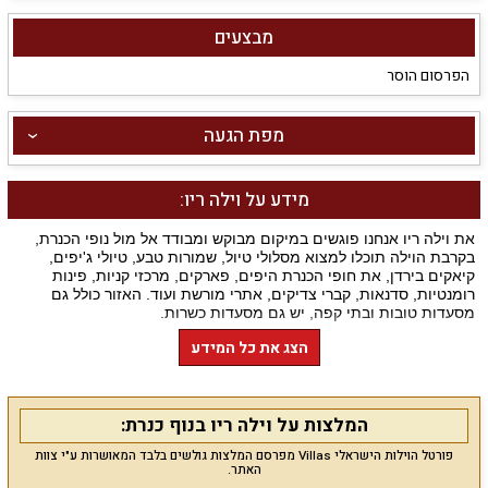
מבצעים
הפרסום הוסר
מפת הגעה
מידע על וילה ריו:
את וילה ריו אנחנו פוגשים במיקום מבוקש ומבודד אל מול נופי הכנרת,
בקרבת הוילה תוכלו למצוא מסלולי טיול, שמורות טבע, טיולי ג'יפים,
קיאקים בירדן, את חופי הכנרת היפים, פארקים, מרכזי קניות, פינות
רומנטיות, סדנאות, קברי צדיקים, אתרי מורשת ועוד. האזור כולל גם
מסעדות טובות ובתי קפה, יש גם מסעדות כשרות.
הצג את כל המידע
מה מציעה הוילה לנופשים
?
סלון יוקרתי, מטבח מאובזר ו-3 חדרי שינה זוגיים עם חדרי רחצה צמודים.
בתיאום תקבלו תוספת של מיטות ילדים. ריהוט הסלון כולל פינת ישיבה
מפנקת נוחה, מסך גדול, ערוצי YES, מערכת קולנוע ביתית ומערכת
המלצות על וילה ריו בנוף כנרת:
קריוקי יוקרתית. המטבח של וילה ריו ממתין לכם מאובזר עם מקרר,
כיריים, מיקרוגל, קומקום חשמלי, כלים, פלטה ומייחם בשבת, יש עמדת
פורטל הוילות הישראלי Villas מפרסם המלצות גולשים בלבד המאושרות ע"י צוות
ברביקיו בחצר הוילה. חדרי השינה מעוצבים בסגנון יוקרתי קלאסי רומנטי
האתר.
עם מיטה זוגית, מצעים, כלי מיטה נוחים, מזגן, מסך וממיר, כל חדר שנה