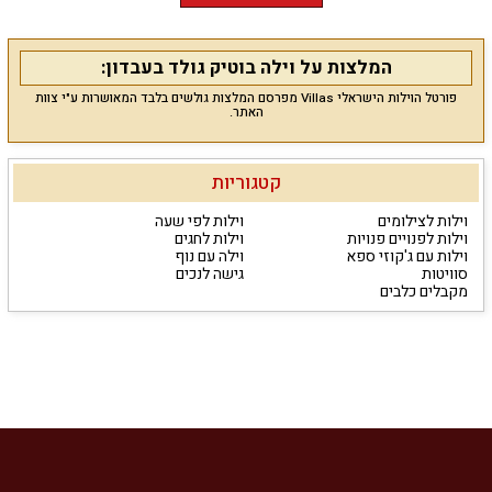
המלצות על וילה בוטיק גולד בעבדון:
פורטל הוילות הישראלי Villas מפרסם המלצות גולשים בלבד המאושרות ע"י צוות
האתר.
קטגוריות
וילות לצילומים
וילות לפי שעה
וילות לפנויים פנויות
וילות לחגים
וילות עם ג'קוזי ספא
וילה עם נוף
סוויטות
גישה לנכים
מקבלים כלבים
עמוד ראשי
כתבות
רשימת וילות
פרסום באתר
צור קשר