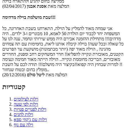
ממליצה בחום להגיע ולהתארח בוילה
המלצה מאת
אסנת אבנון
(02/04/2017)
שבת מושלמת בוילה מדהימה!!!
אני שמחה מאוד להמליץ על הוילה, התארחנו בשבת האחרונה, כל
המשפחה יחד לכבוד יום הולדת 50 לאמא, 10 מבוגרים ו-3 ילדים.. היה
מדהים!!! מתחילת ההזמנה אבירם היה ממש שירותי ונחמד, ענה לנו על
כל שאלה ובכל שעה! בוילה קיבלה אותנו ליאת, בחמימות עם תה צמחים
מהגינה , הוילה מאוד יפה (יותר מבתמונות) מושקעת עד הפרטים
הקטנים, מאובזרת ונקייה להפליא!! חדר המשחקים רחב ומפנק, החדרים
מאובזרים, הבריכה מחוממת ונקייה.. הוילה הייתה מאוד חמימה ונעימה
למרות שבחוץ היה קפוא!!בקיצור היה מושלם!!! תודה לכם על השבת !!
מומלץ בחום ובטוח שנחזור..
המלצה מאת
ליטל סולם
(20/12/2016)
קטגוריות
וילות לצילומים
וילות לפי שעה
וילות לפנויים פנויות
וילות לחגים
וילות עם ג'קוזי ספא
וילה עם נוף