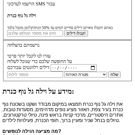
הרשמו לעדכוני SMS עבור
וילה גל נוף כנרת
(לזמן מוגבל בלבד)
אתם תקבלו מאיתנו דילים סודיים חמים עד 50% הנחה!
קבלו דילים!
נרשמתם בהצלחה
עזרו לנו לקבל יותר פרטי
על החופשה שלכם כדי שנוכל לשלוח
דילים רלוונטים עבורכם
שלח
מידע על וילה גל נוף כנרת:
את וילה גל נוף כנרת תמצאו במיקום מבודד ושקט בשכונת נוף
כנרת בעיר צפת, האזור מציע נופים מדהימים, מסעדות טובות,
אתרים היסטוריים, מרכזי קניות בראש פינה, טיולי טרקטורונים,
טיולים בנחל שניר ומעיין ברוך, חופי הכנרת, פעילויות לילדים.
?
מה מציעה הוילה לנופשים