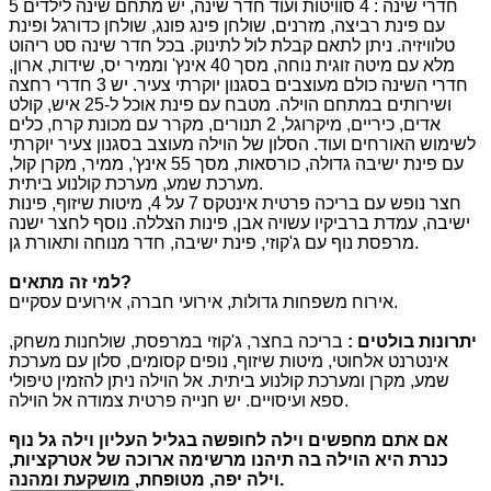
5 חדרי שינה : 4 סוויטות ועוד חדר שינה, יש מתחם שינה לילדים
עם פינת רביצה, מזרנים, שולחן פינג פונג, שולחן כדורגל ופינת
טלוויזיה. ניתן לתאם קבלת לול לתינוק. בכל חדר שינה סט ריהוט
מלא עם מיטה זוגית נוחה, מסך 40 אינץ' וממיר יס, שידות, ארון,
חדרי השינה כולם מעוצבים בסגנון יוקרתי צעיר. יש 3 חדרי רחצה
ושירותים במתחם הוילה. מטבח עם פינת אוכל ל-25 איש, קולט
אדים, כיריים, מיקרוגל, 2 תנורים, מקרר עם מכונת קרח, כלים
לשימוש האורחים ועוד. הסלון של הוילה מעוצב בסגנון צעיר יוקרתי
עם פינת ישיבה גדולה, כורסאות, מסך 55 אינץ', ממיר, מקרן קול,
מערכת שמע, מערכת קולנוע ביתית.
חצר נופש עם בריכה פרטית אינטקס 7 על 4, מיטות שיזוף, פינות
ישיבה, עמדת ברביקיו עשויה אבן, פינות הצללה. נוסף לחצר ישנה
מרפסת נוף עם ג'קוזי, פינת ישיבה, חדר מנוחה ותאורת גן.
?
למי זה מתאים
אירוח משפחות גדולות, אירועי חברה, אירועים עסקיים.
יתרונות בולטים
:
בריכה בחצר, ג'קוזי במרפסת, שולחנות משחק,
אינטרנט אלחוטי, מיטות שיזוף, נופים קסומים, סלון עם מערכת
שמע, מקרן ומערכת קולנוע ביתית. אל הוילה ניתן להזמין טיפולי
ספא ועיסויים. יש חנייה פרטית צמודה אל הוילה.
אם אתם מחפשים וילה לחופשה בגליל העליון וילה גל נוף
כנרת היא הוילה בה תיהנו מרשימה ארוכה של אטרקציות
,
.
וילה יפה
,
מטופחת
,
מושקעת ומהנה