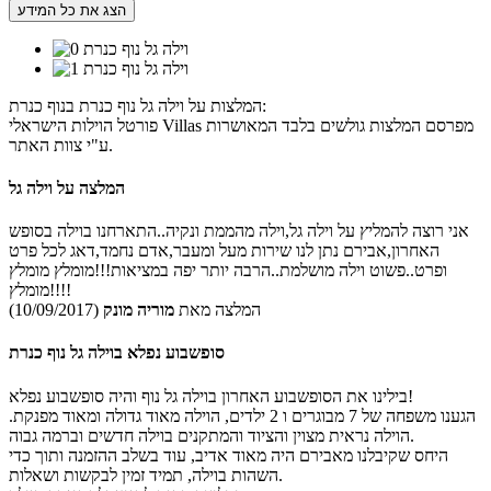
הצג את כל המידע
המלצות על וילה גל נוף כנרת בנוף כנרת:
פורטל הוילות הישראלי Villas מפרסם המלצות גולשים בלבד המאושרות
ע"י צוות האתר.
המלצה על וילה גל
אני רוצה להמליץ על וילה גל,וילה מהממת ונקיה..התארחנו בוילה בסופש
האחרון,אבירם נתן לנו שירות מעל ומעבר,אדם נחמד,דאג לכל פרט
ופרט..פשוט וילה מושלמת..הרבה יותר יפה במציאות!!!מומלץ מומלץ
מומלץ!!!!
המלצה מאת
מוריה מונק
(10/09/2017)
סופשבוע נפלא בוילה גל נוף כנרת
בילינו את הסופשבוע האחרון בוילה גל נוף והיה סופשבוע נפלא!
הגענו משפחה של 7 מבוגרים ו 2 ילדים, הוילה מאוד גדולה ומאוד מפנקת.
הוילה נראית מצוין והציוד והמתקנים בוילה חדשים וברמה גבוה.
היחס שקיבלנו מאבירם היה מאוד אדיב, עוד בשלב ההזמנה ותוך כדי
השהות בוילה, תמיד זמין לבקשות ושאלות.