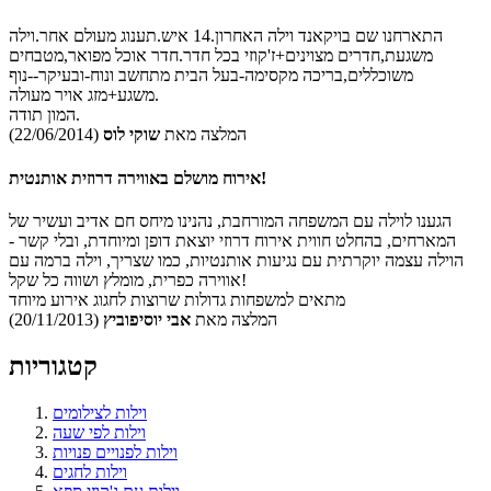
התארחנו שם בויקאנד וילה האחרון.14 איש.תענוג מעולם אחר.וילה
משגעת,חדרים מצוינים+ז'קוזי בכל חדר.חדר אוכל מפואר,מטבחים
משוכללים,בריכה מקסימה-בעל הבית מתחשב ונוח-ובעיקר--נוף
משגע+מזג אויר מעולה.
המון תודה.
המלצה מאת
שוקי לוס
(22/06/2014)
אירוח מושלם באווירה דרוזית אותנטית!
הגענו לוילה עם המשפחה המורחבת, נהנינו מיחס חם אדיב ועשיר של
המארחים, בהחלט חווית אירוח דרוזי יוצאת דופן ומיוחדת, ובלי קשר -
הוילה עצמה יוקרתית עם נגיעות אותנטיות, כמו שצריך, וילה ברמה עם
אווירה כפרית, מומלץ ושווה כל שקל!
מתאים למשפחות גדולות שרוצות לחגוג אירוע מיוחד
המלצה מאת
אבי יוסיפוביץ
(20/11/2013)
קטגוריות
וילות לצילומים
וילות לפי שעה
וילות לפנויים פנויות
וילות לחגים