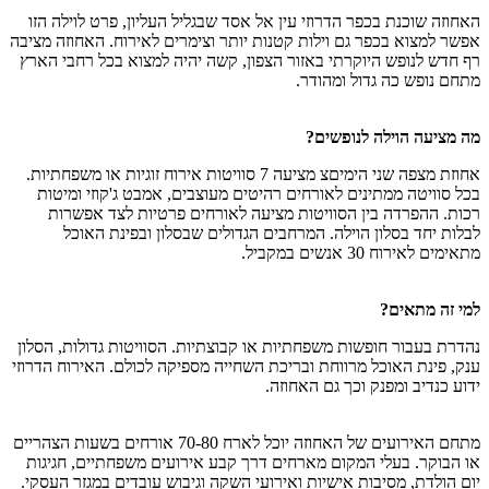
האחוזה שוכנת בכפר הדרוזי עין אל אסד שבגליל העליון, פרט לוילה הזו
אפשר למצוא בכפר גם וילות קטנות יותר וצימרים לאירוח. האחוזה מציבה
רף חדש לנופש היוקרתי באזור הצפון, קשה יהיה למצוא בכל רחבי הארץ
מתחם נופש כה גדול ומהודר.
מה מציעה הוילה לנופשים?
אחוזת מצפה שני הימיםצ מציעה 7 סוויטות אירוח זוגיות או משפחתיות.
בכל סוויטה ממתינים לאורחים רהיטים מעוצבים, אמבט ג'קוזי ומיטות
רכות. ההפרדה בין הסוויטות מציעה לאורחים פרטיות לצד אפשרות
לבלות יחד בסלון הוילה. המרחבים הגדולים שבסלון ובפינת האוכל
מתאימים לאירוח 30 אנשים במקביל.
למי זה מתאים?
נהדרת בעבור חופשות משפחתיות או קבוצתיות. הסוויטות גדולות, הסלון
ענק, פינת האוכל מרווחת ובריכת השחייה מספיקה לכולם. האירוח הדרוזי
ידוע כנדיב ומפנק וכך גם האחוזה.
מתחם האירועים של האחוזה יוכל לארח 70-80 אורחים בשעות הצהריים
או הבוקר. בעלי המקום מארחים דרך קבע אירועים משפחתיים, חגיגות
יום הולדת, מסיבות אישיות ואירועי השקה וגיבוש עובדים במגזר העסקי.