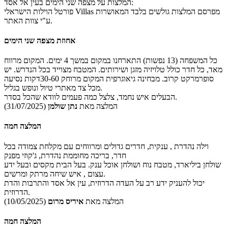
המלצות על מצפה שני הימים בעין אל אסד:
פורטל הוילות הישראלי Villas מפרסם המלצות גולשים בלבד המאושרות
ע"י צוות האתר.
אחוזת מצפה שני הימים
כל המשפחה (13 נפשות) התארחנו במקום במשך 4 ימים. המקום מרווח
מאד, כל חדר כולל טלויזיה מזגן ושירותים. המטבח מצוייד בכל הנדרש. יש
סופרמרקט קרוב. מבחינה גיאוגרפית המקום מרוחק 30-60דקות נסיעה
מכל צד מאתרי טיול ונופש בגליל.
הבעלים איש נחמד, צלצל כמה פעמים לוודא שהכל בסדר.
המלצה מאת
נתן שולמן
(31/07/2025)
המלצה חמה
וילה נהדרת , ענקית, חדרים גדולים ומרווחים עם מקלחת צמודה בכל
חדר, בריכה מחוממת נהדרת, ג'קוזי מפנק
שולחן ביליארד, מטבח נוח ושולחן אוכל ענק. בעל הבית מקסים ובעל ידע
עצום , איש שיחה מרתק ומרשים.
יכול להעניק ידע רב על העדה הדרוזית, עין אל אסד והתרבות והדת
הדרוזית.
המלצה מאת
איריס מרום
(10/05/2025)
המלצה חמה