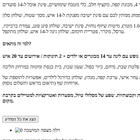
חצר הנופש של וילה מצפה המושבה משדרגת את האירוח. לרשותכם בריכה פרטית מרעננת / מחוממת ומקורה בהתאם לעונה (מגודרת, עומק עד 1.6 מטר), מיטות שיזוף נוחות, פינת ישיבה, שולחן פינג פונג, עמדת ברביקיו,
ערסל, מקרר, פטריית חימום, שולחן גינה ל-14 איש, שולחן מתקפל.
למי זה מתאים?
קורה, ריהוט גן יוקרתי, ערוצי הוט, נטפליקס, אינטרנט אלחוטי, חנייה פרטית ל-4 רכבים, שירות עוזר אישי, ערכת קפה, מגהץ, שולחן כדורגל לילדים, אפשרות לתוספת של
ארוחות שף (תיאום מראש ותשלום נוסף).
ת וקבוצתיות. שפע של מסלולי טיול, מסעדות ואטרקציות למטיילים בקרבת
מקום.
הצג את כל המידע