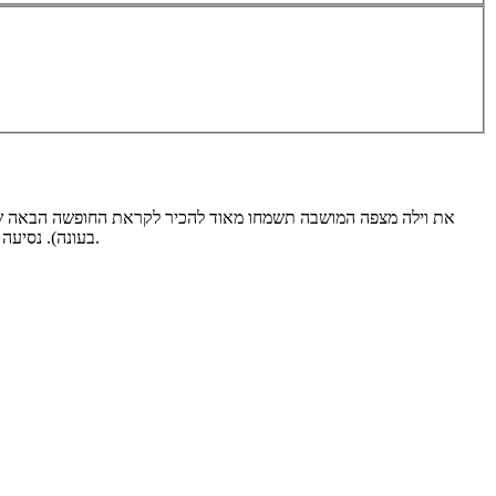
בעונה). נסיעה קצרה מהיישוב או בתוך היישוב תביא אתכם אל מסעדות טובות, מסלולי טיול, נחלים, מרכזי קניות, אתרי מורשת, אטרקציות לילדים, קברי צדיקים ועוד.