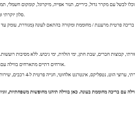
סלון יוקרתי וממוזג ממתין לכם עם פינת ישיבה מפנקת ל-14 איש, מסך שטוח, שולחן סלון.
רתי, קבוצות חברים, שבת חתן, ימי הולדת, ימי גיבוש. ללא מסיבות רועשות.
אורחים דתיים מתארחים בווילה עם פלטת שבת, מיחם, כיור כפול, שעון שבת, בית כנסת ומקווה במרחק הליכה.
בריכה פרטית מרעננת / מחוממת ומ
ה עם בריכה מחוממת בעונה. כאן בווילה תיהנו מחופשות משפחתיות, זוגיו