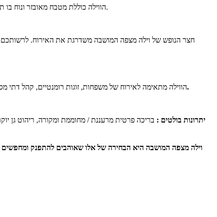
הווילה כוללת מטבח מאובזר ונוח בו תוכלו לבשל עם מקרר גדול, כיריים, תנור אפייה, מיקרוגל, קומקום חשמלי, תמי 4, מכונת קפה, מקציף חלב, כלי מטבח שימושיים, פינת אוכל ל-14 סועדים.
נופש עם לינה עד 14 מבוגרים או ילדים + 2 תינוקות / אירועים עד 20 איש.
הווילה מתאימה לאירוח של משפחות, זוגות רומנטיים, קהל דתי מסו
יתרונות בולטים :
וילה מצפה המושבה היא הבחירה של אלו שאוהבים להתפנק ומחפשים ויל