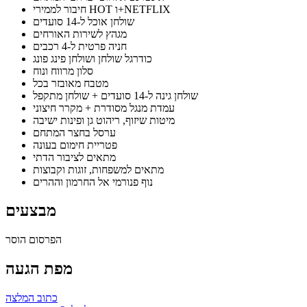
חיבור לממירי HOT ו+NETFLIX
שולחן אוכל ל-14 סועדים
מגהץ לשירות האורחים
חניה פרטית ל-4 רכבים
כודרגל שולחן ושולחן פינג פונג
סלון מרווח ונוח
מטבח מאובזר בכל
שולחן גינה ל-14 סועדים + שולחן מתקפל
עמדת מנגל מסודרת + מקרר חיצוני
מיטות שיזוף, ריהוט גן ופינות ישיבה
ערסל בחצר המתחם
פטריית חימום בעונה
מתאים לציבור הדתי
מתאים למשפחות, זוגות וקבוצות
נוף פנורמי אל החרמון וההרים
מבצעים
הפרסום הוסר
מפת הגעה
כתוב המלצה